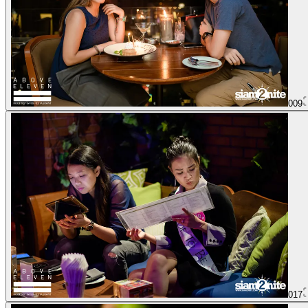
009
017