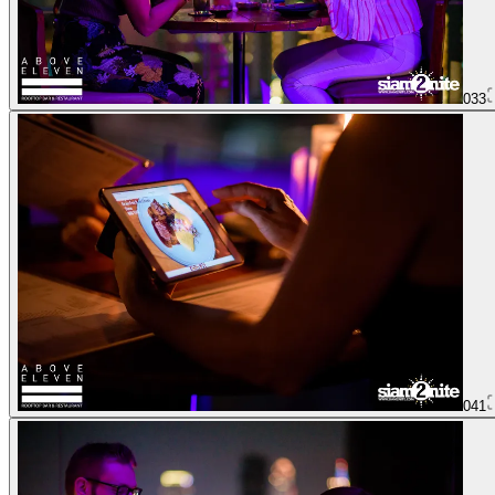
033
041