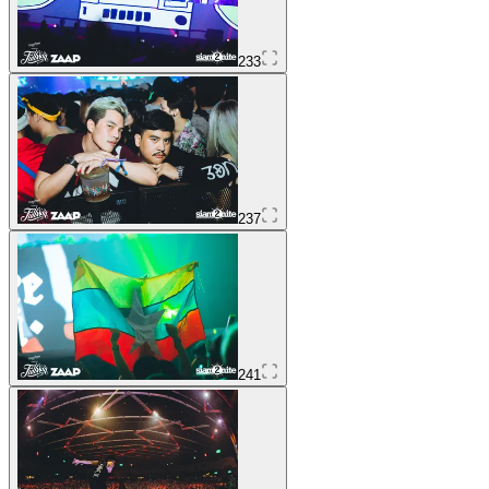
233
237
241