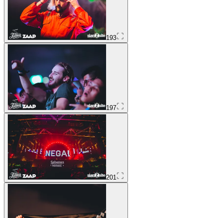
193
197
201