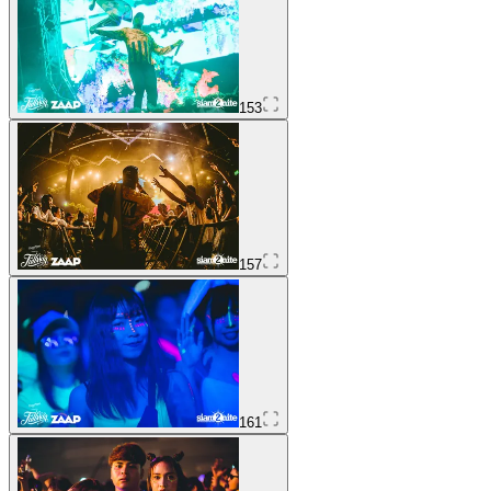
153
157
161