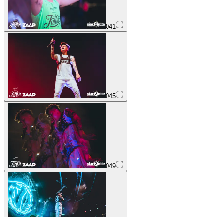
041
045
049