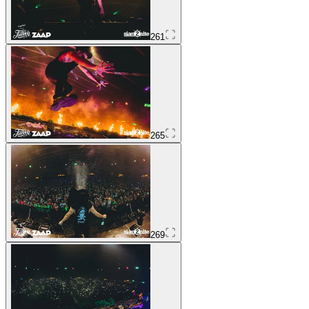
261
265
269