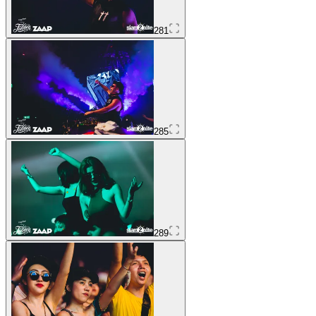
281
285
289