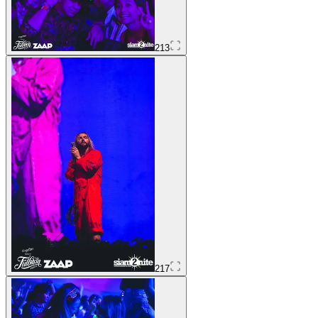
213
217