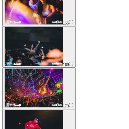
165
169
173