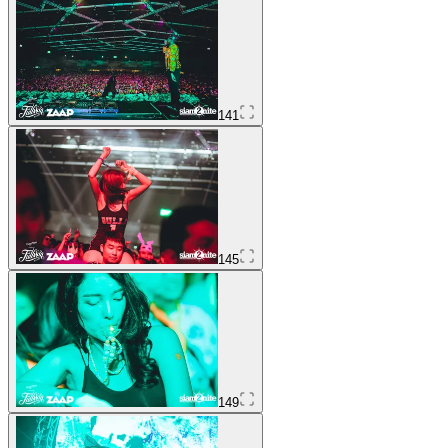
141
145
149