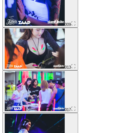
009
013
017