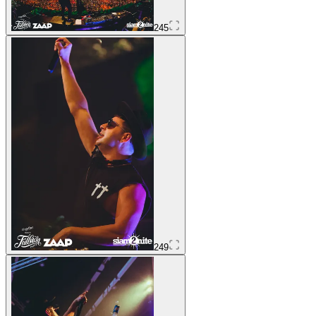
245
249