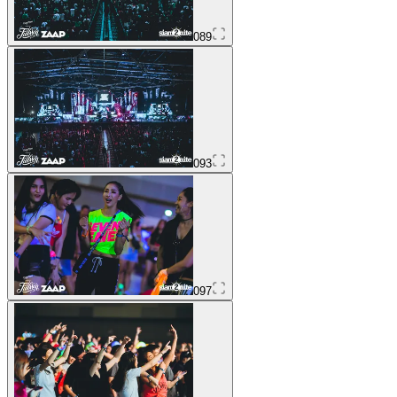
089
093
097