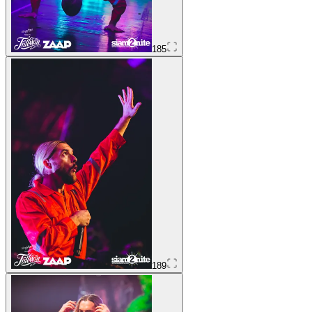
185
189