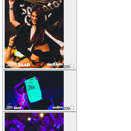
205
209