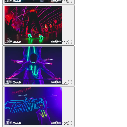
113
117
121
125