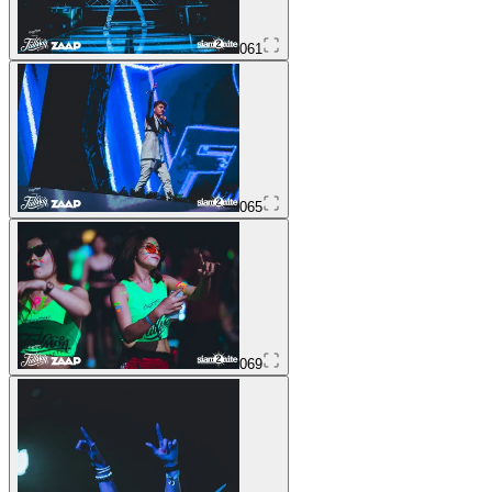
061
065
069