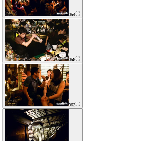
054
058
062