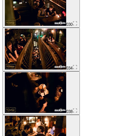
030
034
038