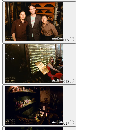
009
013
017