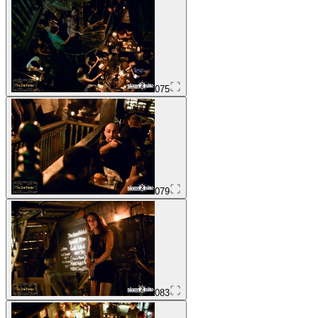
075
079
083