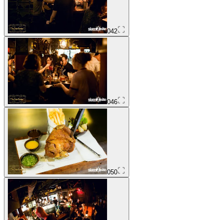
042
046
050