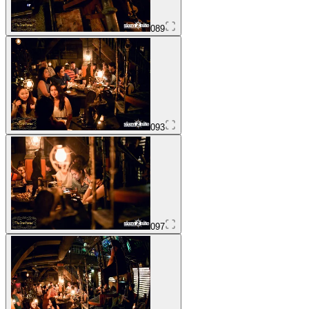
089
093
097