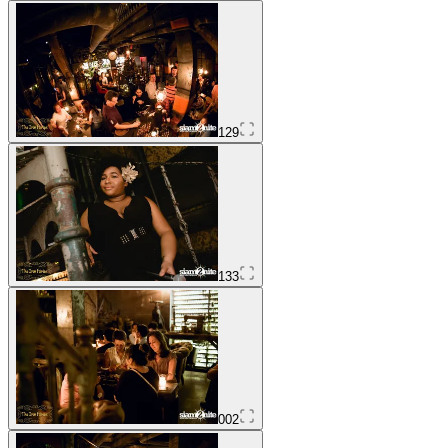
129
133
002