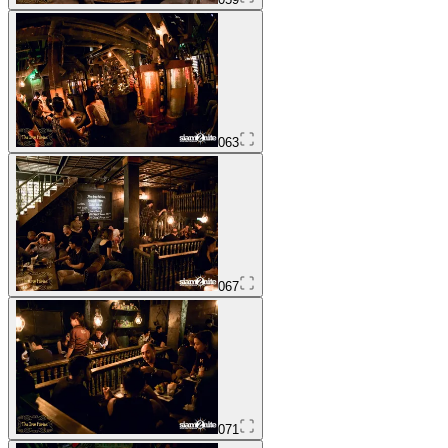
063
067
071