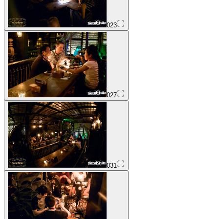
023
027
031