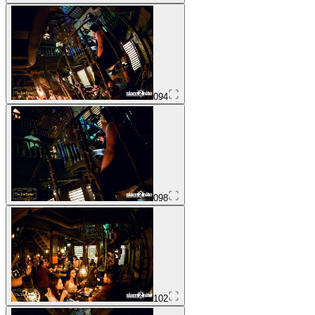
094
098
102