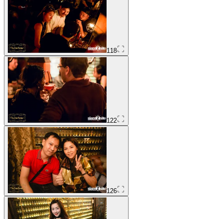
118
122
126