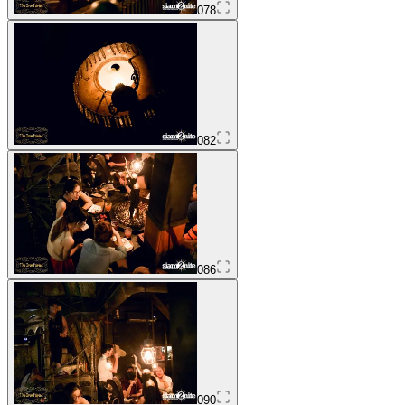
078
082
086
090