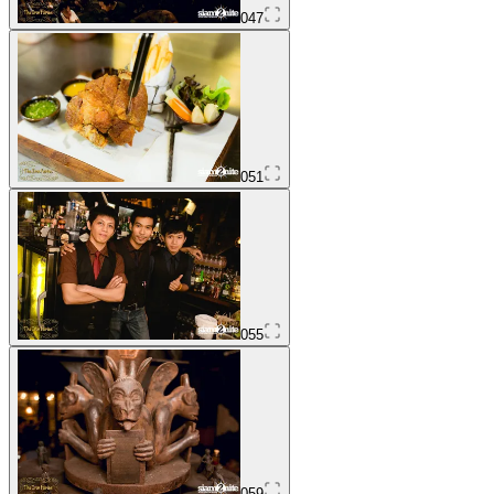
047
051
055
059