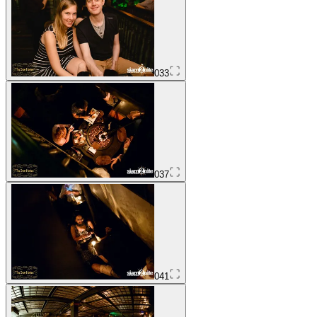
033
037
041