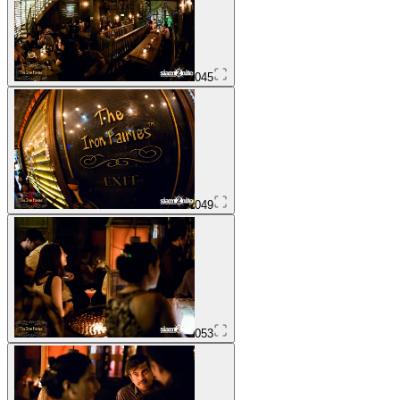
045
049
053