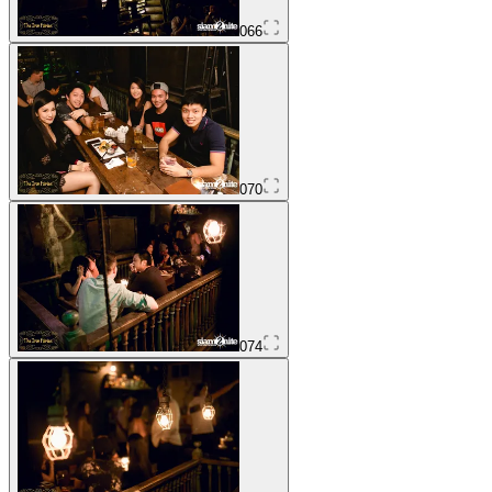
066
070
074