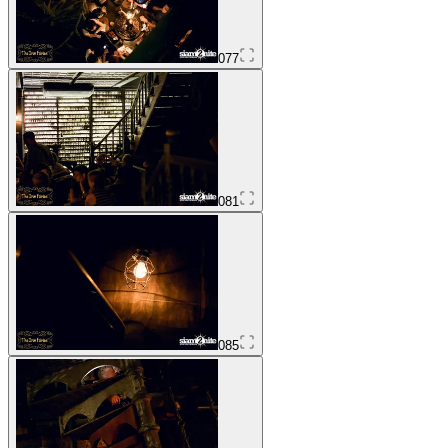
077
081
085