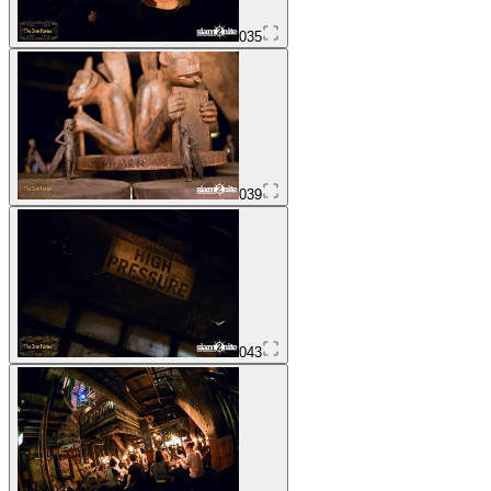
035
039
043