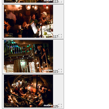
113
117
121
125