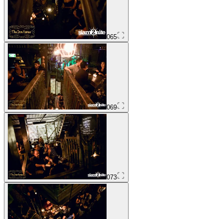
065
069
073