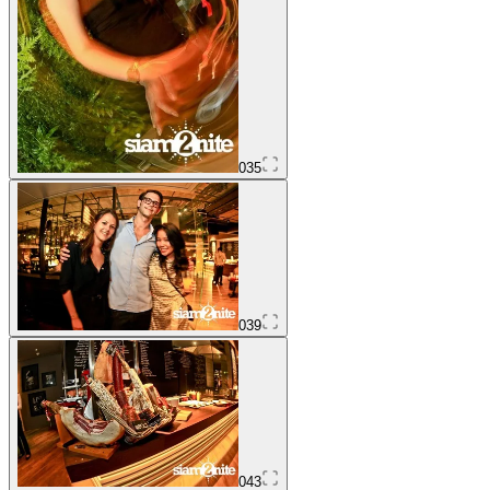
035
039
043