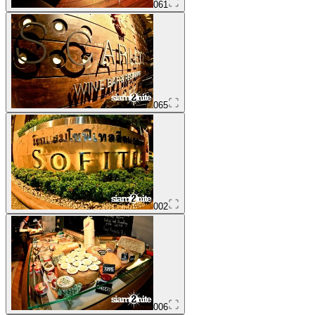
061
065
002
006