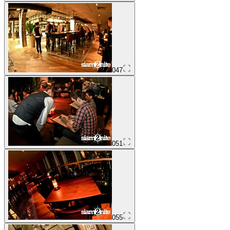
047
051
055