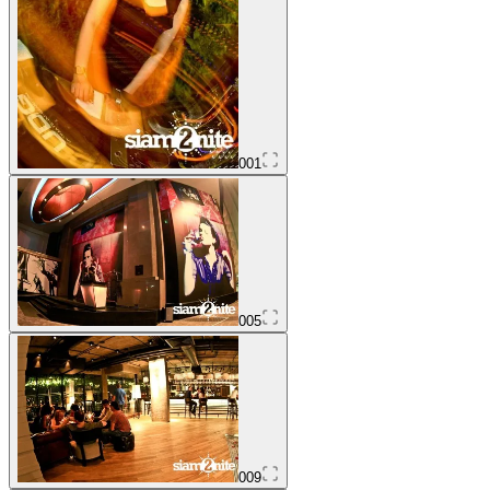
001
005
009