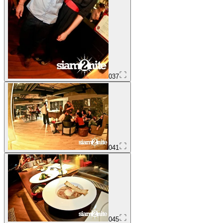
037
041
045