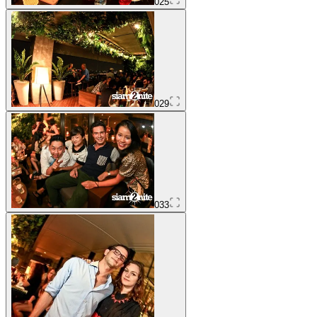
025
029
033