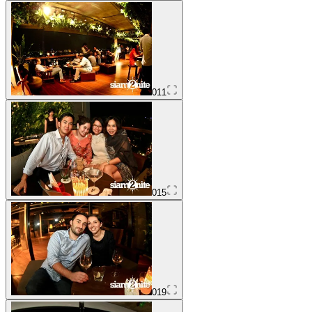
011
015
019