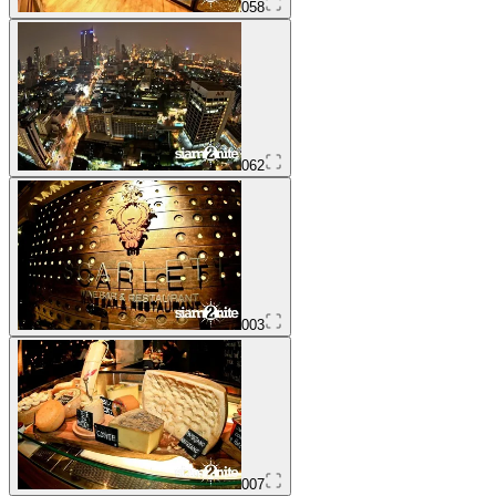
058
062
003
007