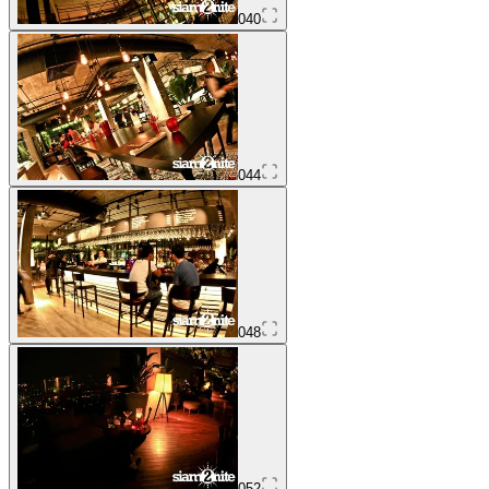
040
044
048
052