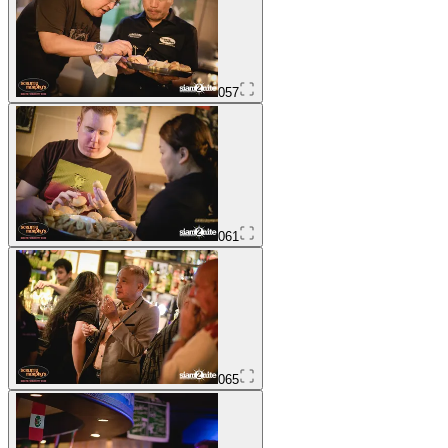
057
061
065