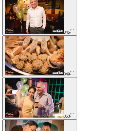
045
049
053