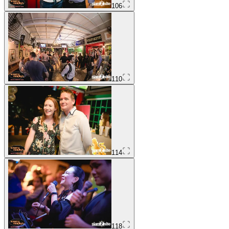
106
110
114
118