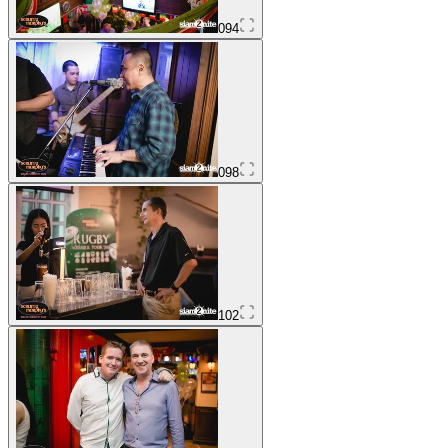
094
098
102