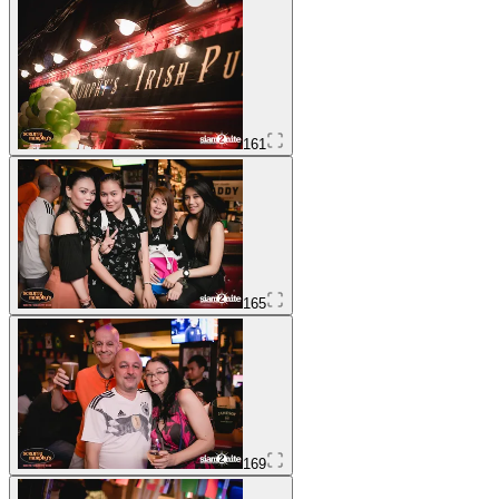
161
165
169