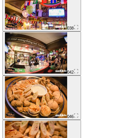
038
042
046