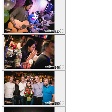
142
146
150