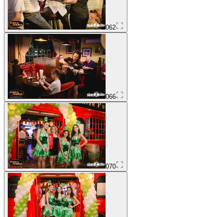
062
066
070