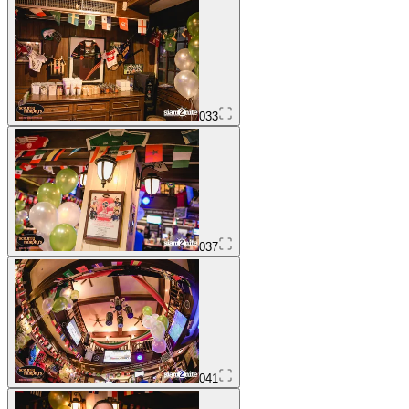
033
037
041