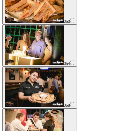
050
054
058