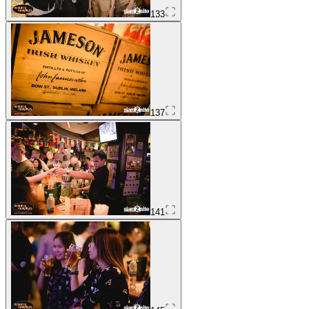
133
137
141