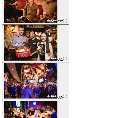
077
081
085