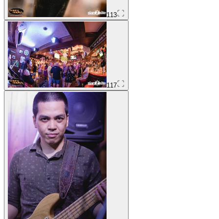
113
117