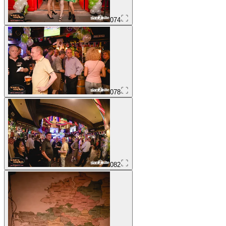
074
078
082