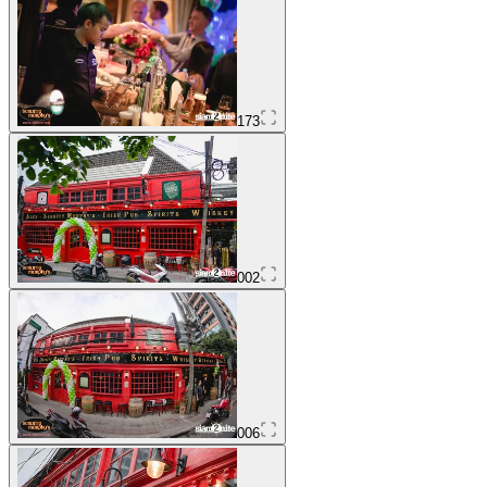
173
002
006