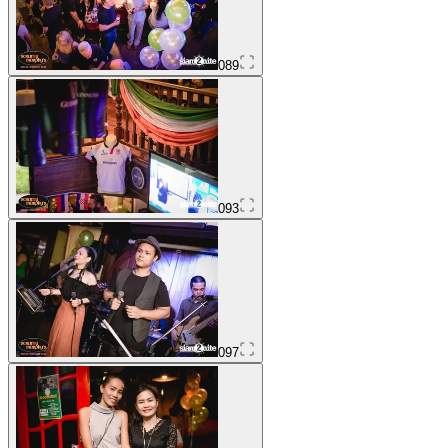
089
093
097