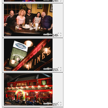
145
149
153
157