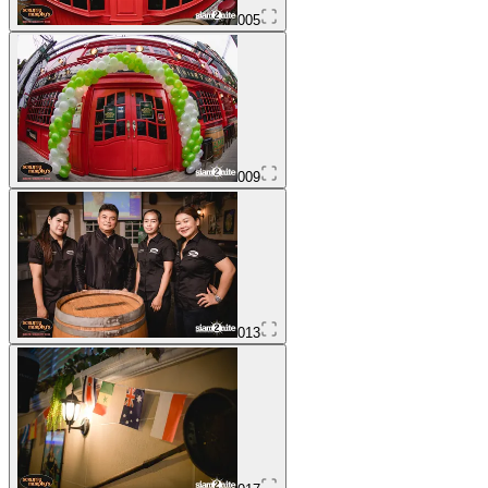
005
009
013