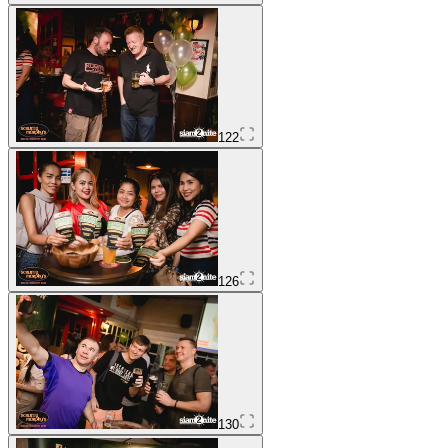
122
126
130