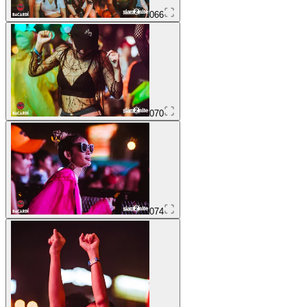
066
070
074