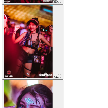
050
054