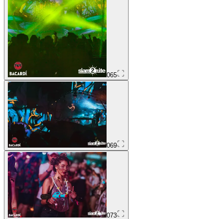
065
069
073