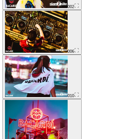
002
006
010