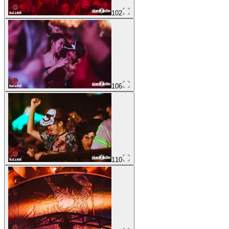
102
106
110