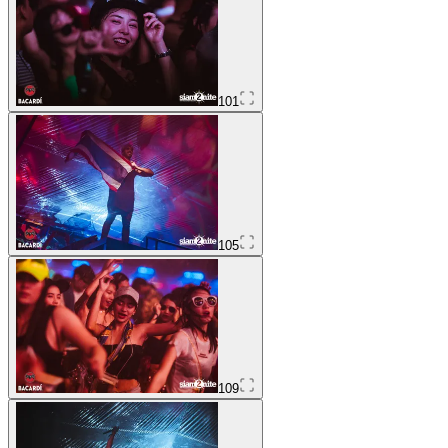
101
105
109