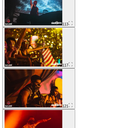
113
117
121