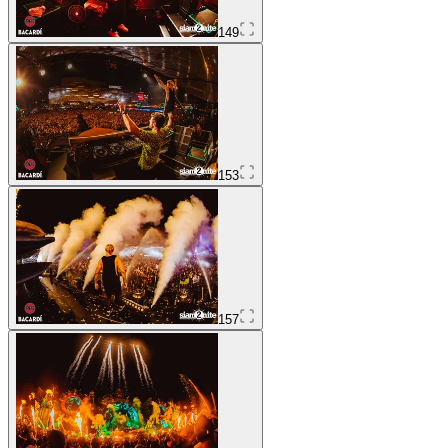
149
153
157