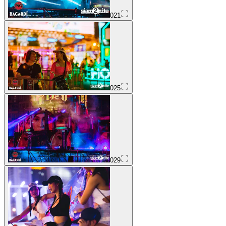
021
025
029