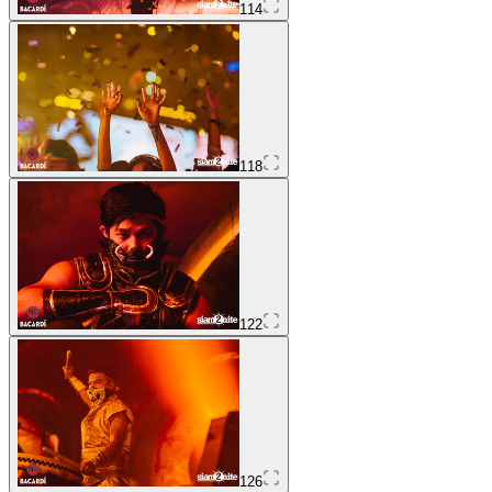
114
118
122
126