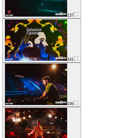
137
141
145