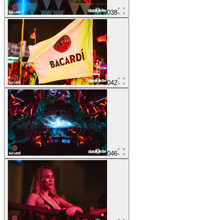
038
042
046