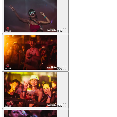
089
093
097