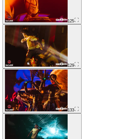
125
129
133