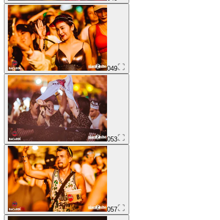
049
053
057