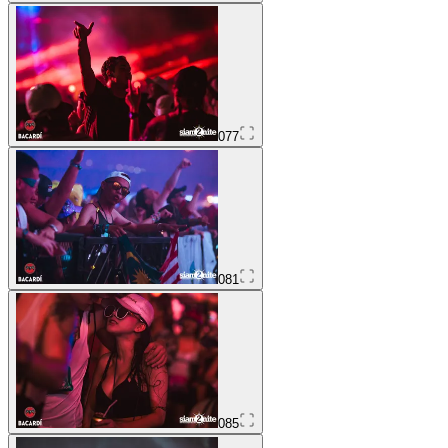
077
081
085