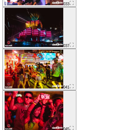
033
037
041
045