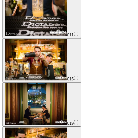
011
015
019