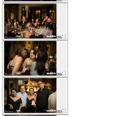
081
085
089
093