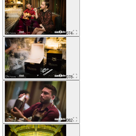
074
078
082