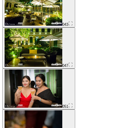
043
047
051