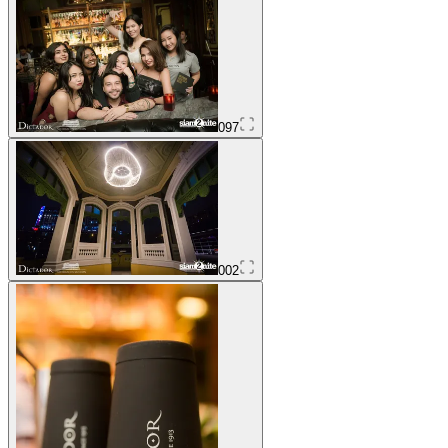
097
002