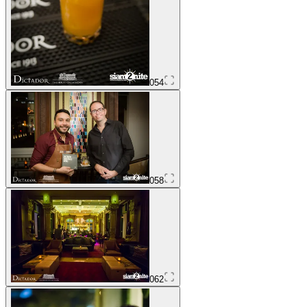
054
058
062