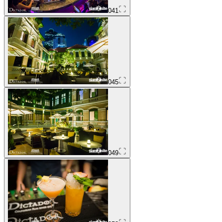
041
045
049