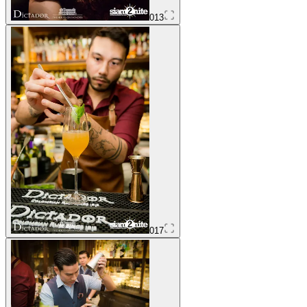
013
017