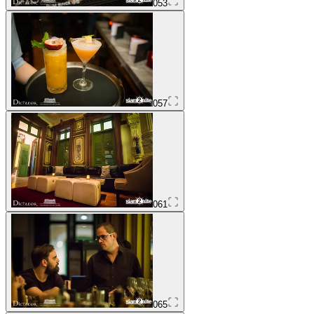
053
057
061
065