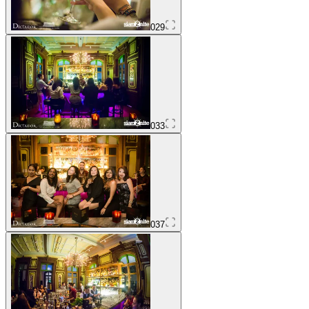
029
033
037