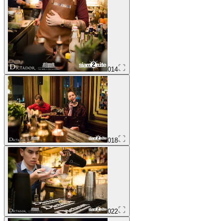
014
018
022