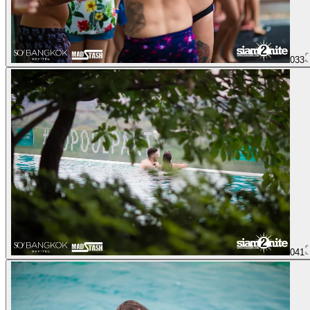
033
041