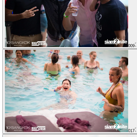
009
017