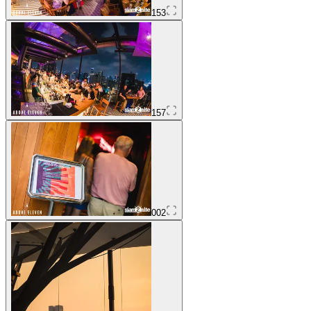
153
157
002