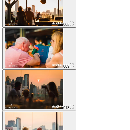
005
009
013