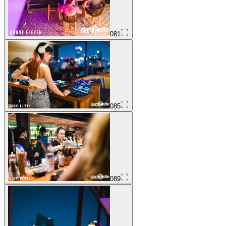
081
085
089