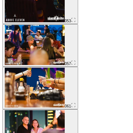
053
057
061