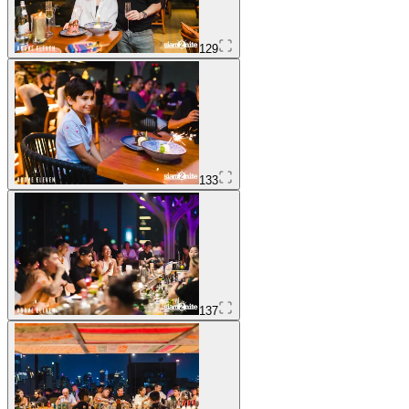
129
133
137