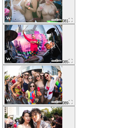
081
085
089