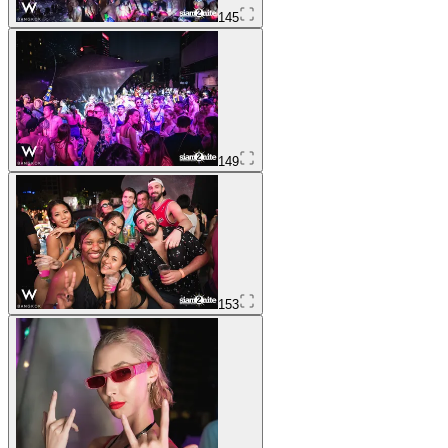
145
149
153