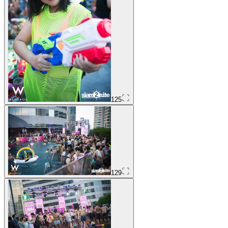
125
129