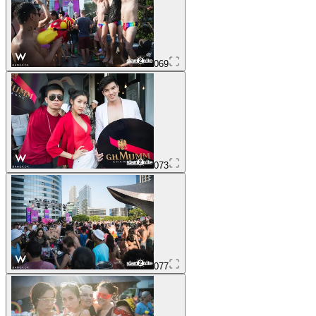
069
073
077