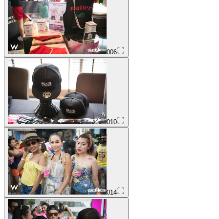
006
010
014