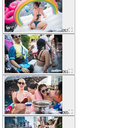
057
061
065