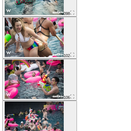
098
102
106