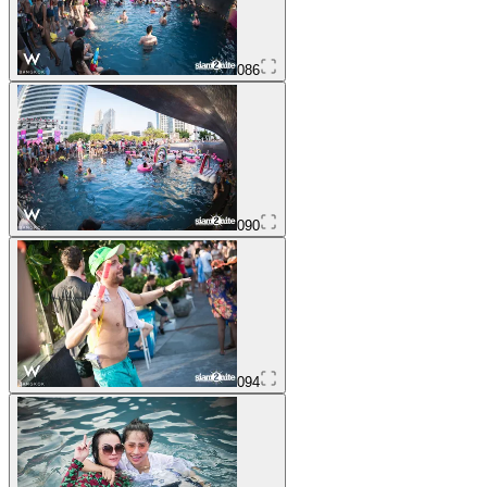
086
090
094