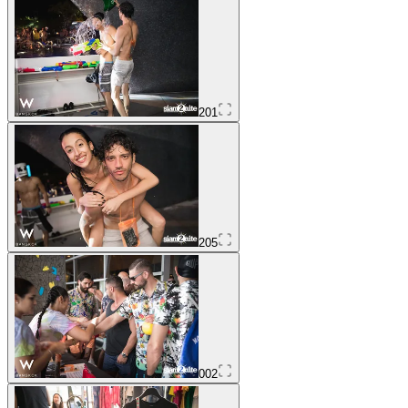
201
205
002