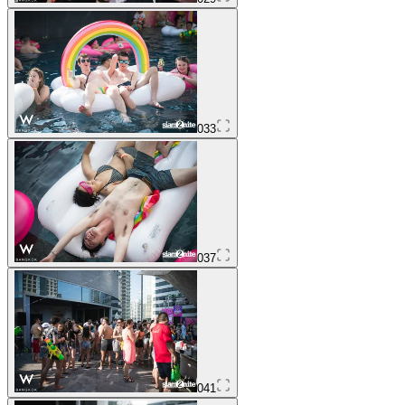
033
037
041