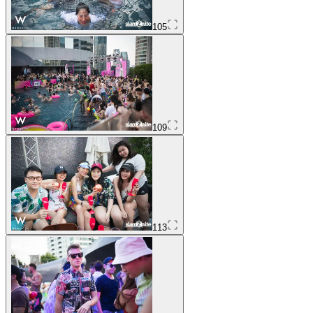
105
109
113