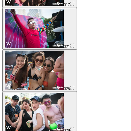
017
021
025
029