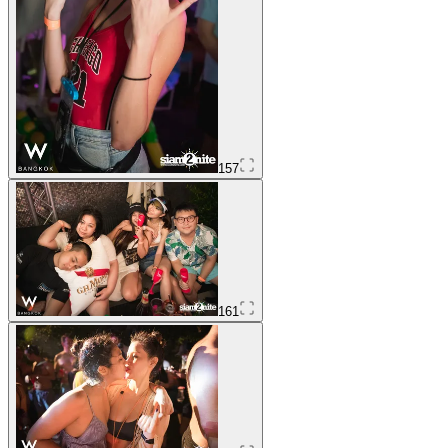
157
161