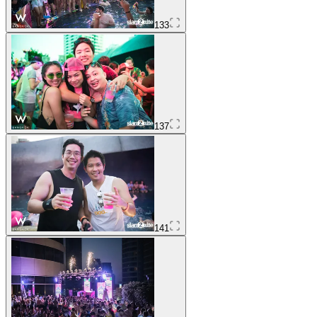
133
137
141