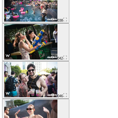
038
042
046