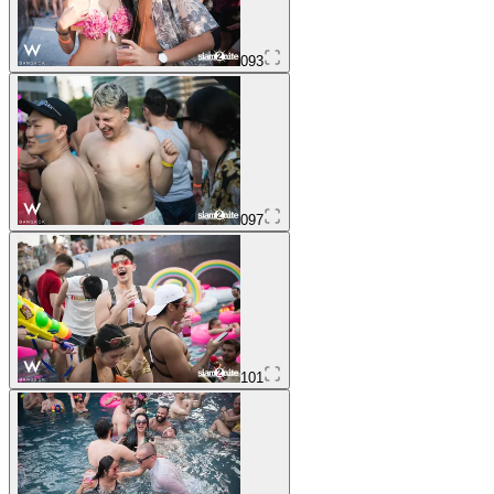
093
097
101