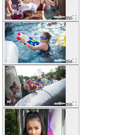
050
054
058