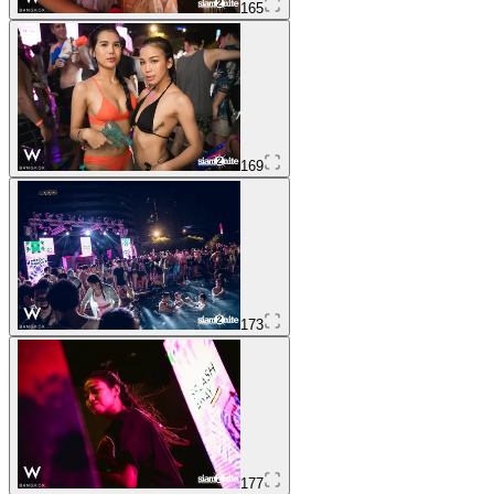
165
169
173
177