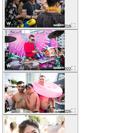
018
022
026