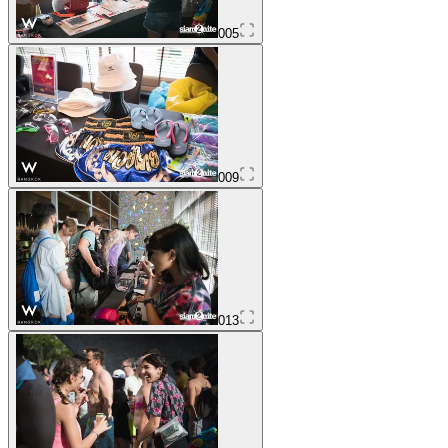
005
009
013