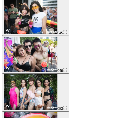
045
049
053