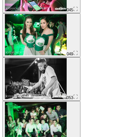
045
049
053