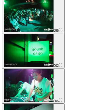
085
002
006