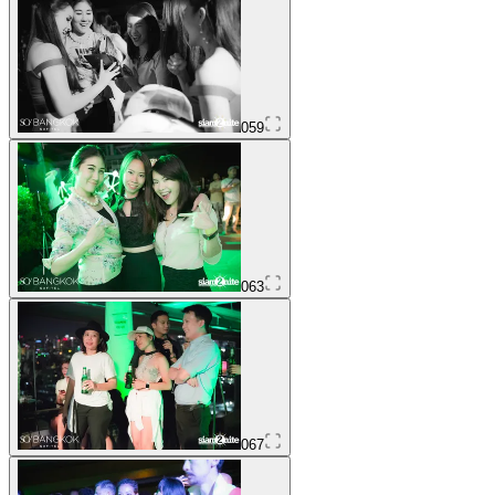
059
063
067