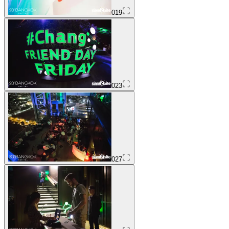
019
023
027