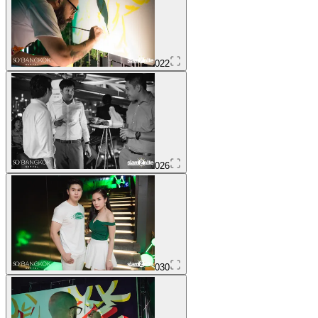
022
026
030