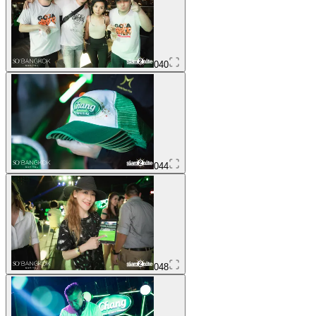
040
044
048