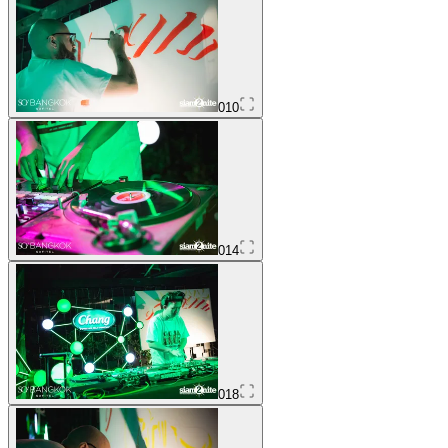
010
014
018