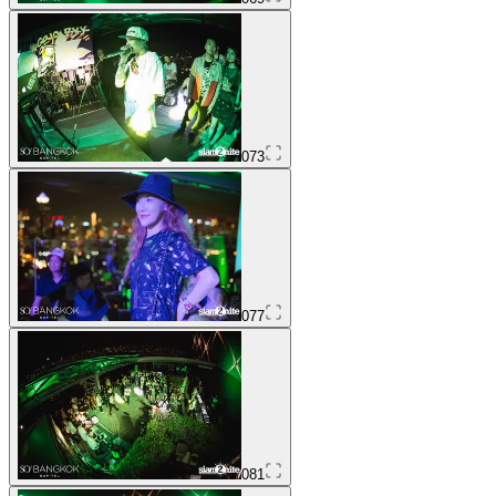
073
077
081