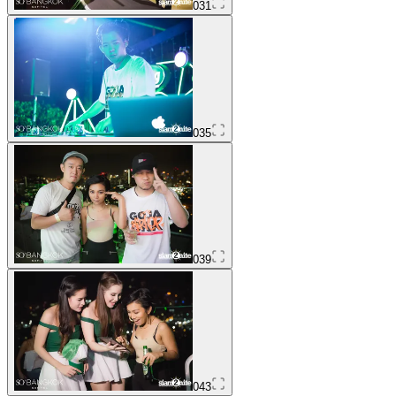
031
035
039
043