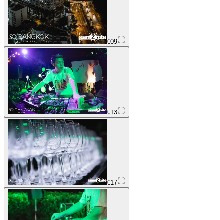
009
013
017