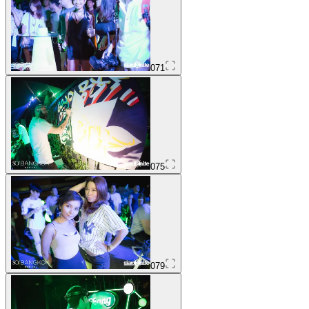
071
075
079