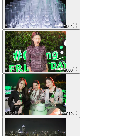
004
008
012