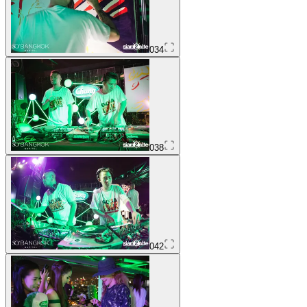
034
038
042