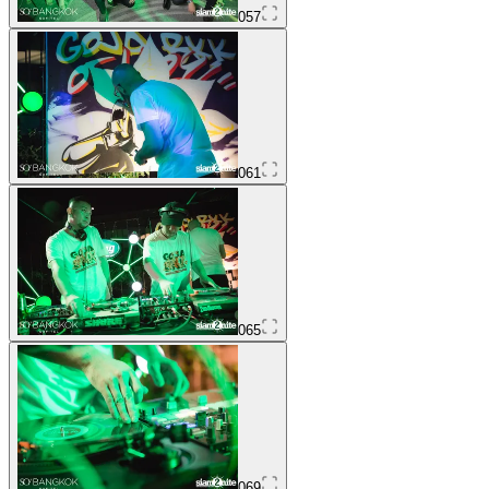
057
061
065
069