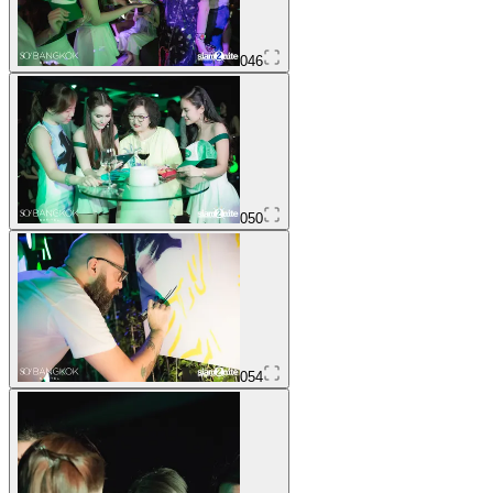
046
050
054