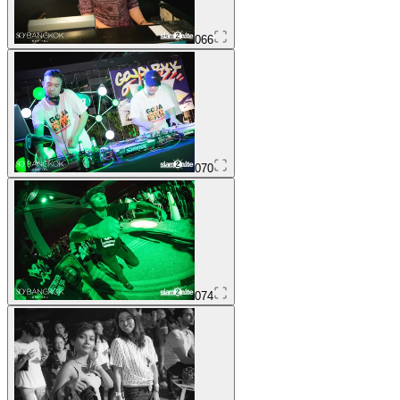
066
070
074