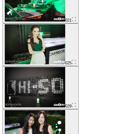
021
025
029