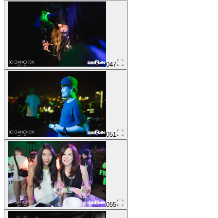
047
051
055