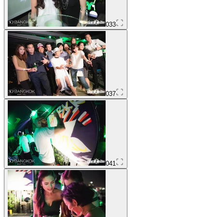
033
037
041