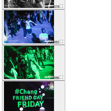
078
082
086