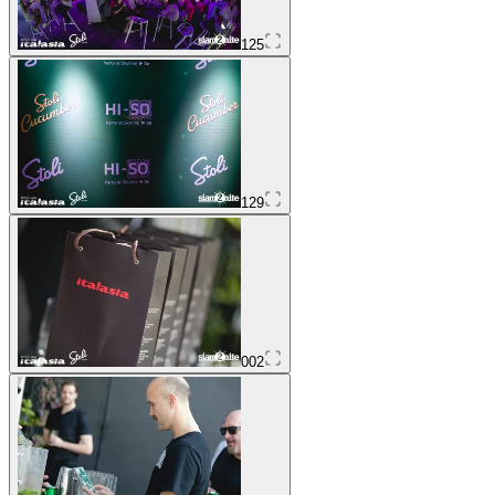
125
129
002