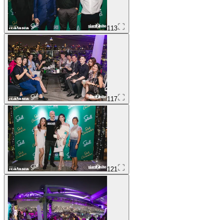
113
117
121