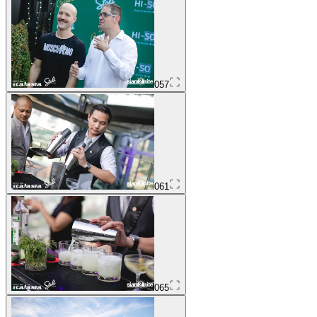
057
061
065