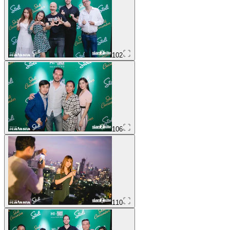
102
106
110