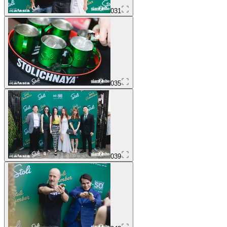
031
035
039