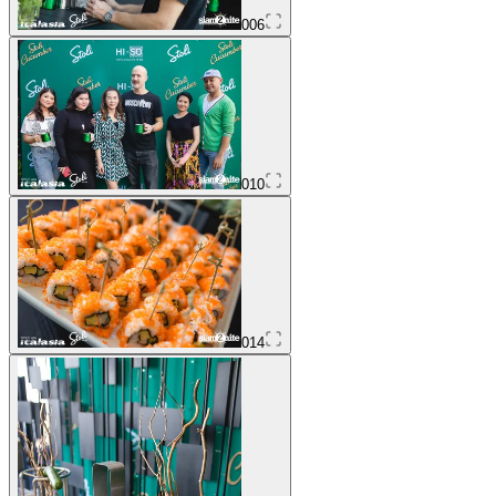
006
010
014