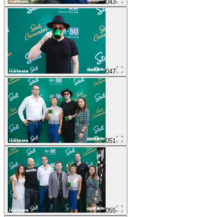
043
047
051
055