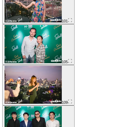
101
105
109