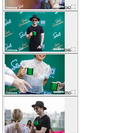
042
046
050