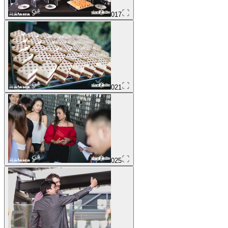
017
021
025