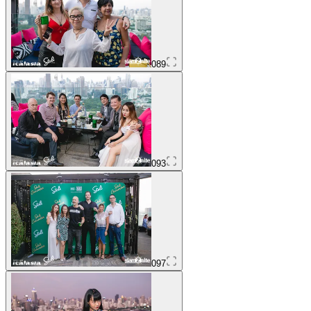
089
093
097