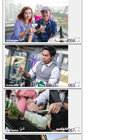
059
063
067