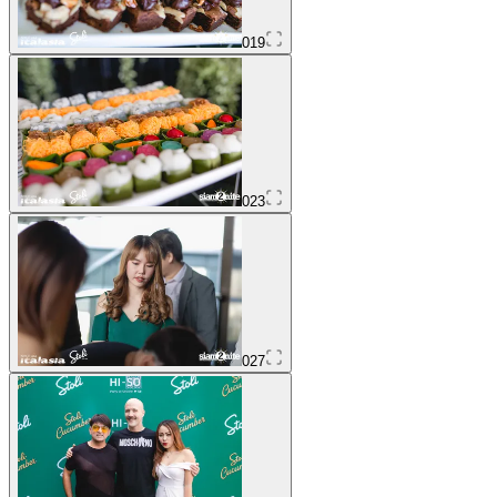
019
023
027