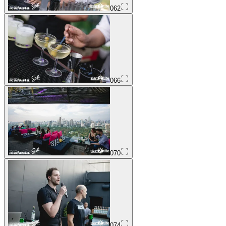
062
066
070
074