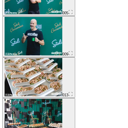
005
009
013