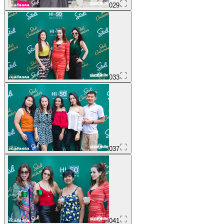
029
033
037
041