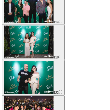
114
118
122