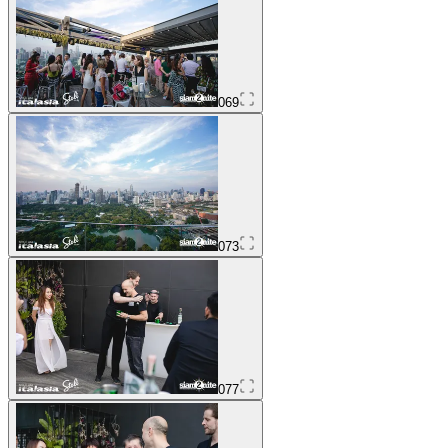
069
073
077