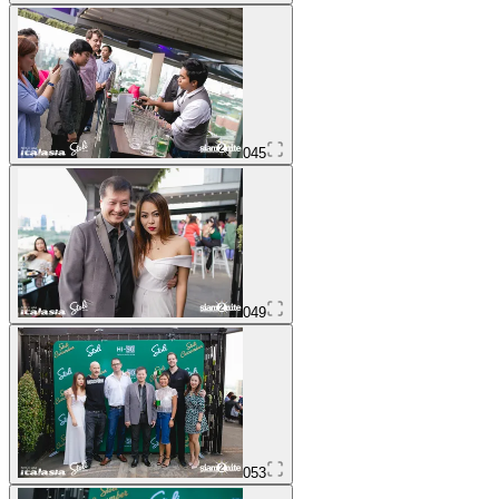
045
049
053