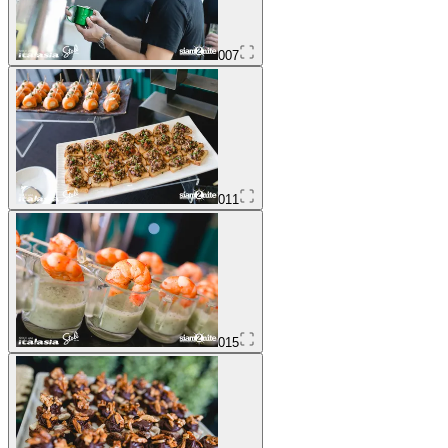
007
011
015