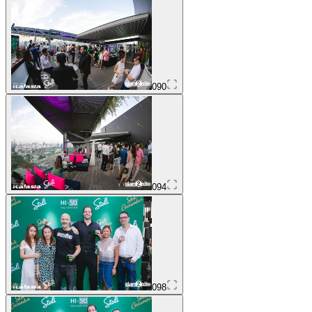
090
094
098