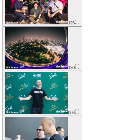
126
130
003