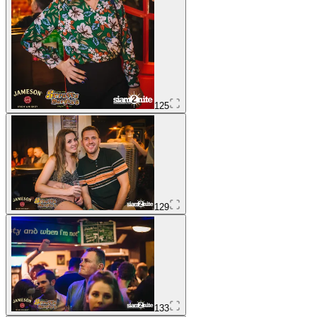
125
129
133