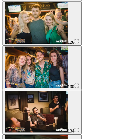
126
130
134