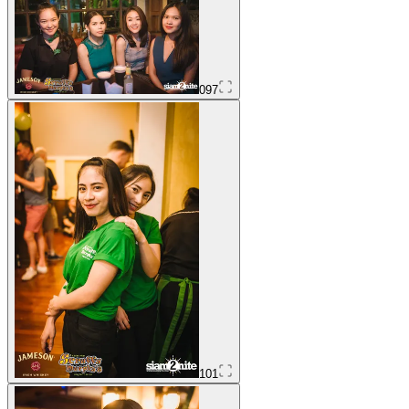
097
101