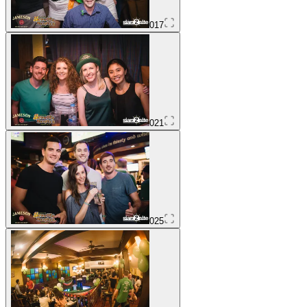
017
021
025