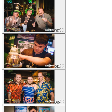
057
061
065