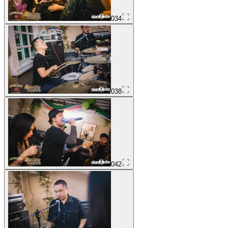
034
038
042