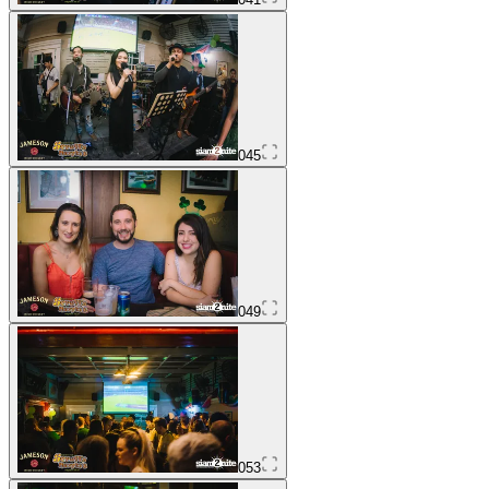
045
049
053