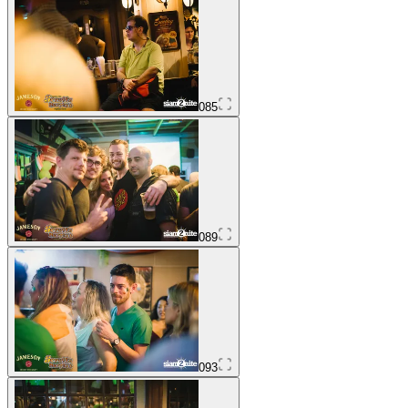
085
089
093