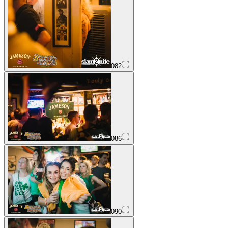
082
086
090