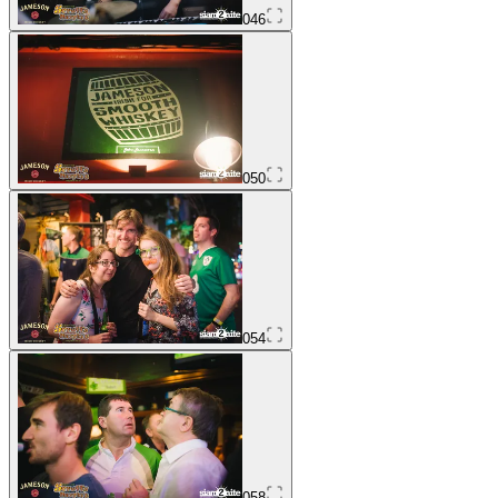
046
050
054
058