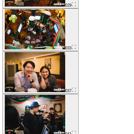
029
033
037
041