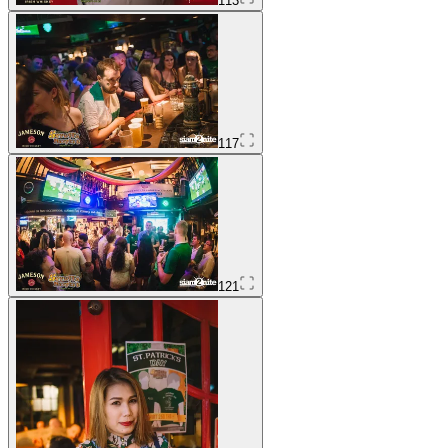
113
117
121