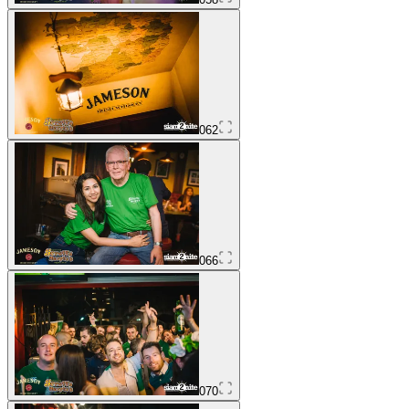
062
066
070