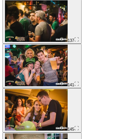
137
141
145