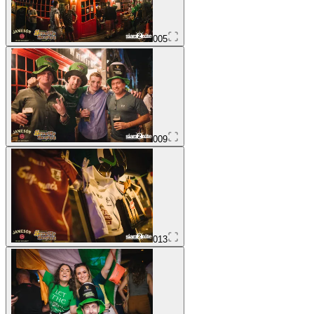
005
009
013