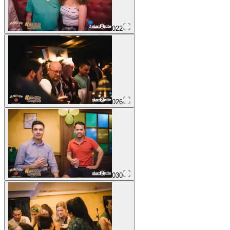
022
026
030