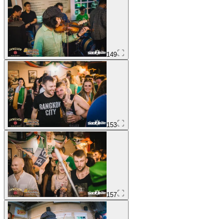
149
153
157