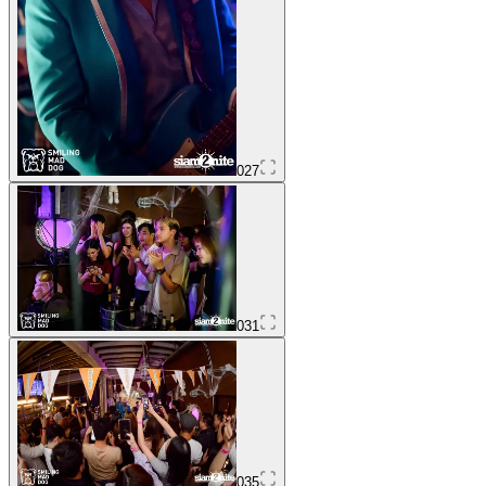
027
031
035