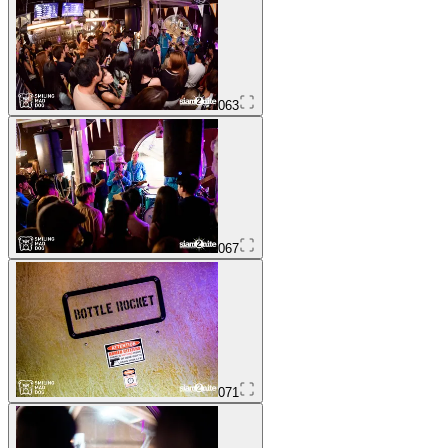
063
067
071