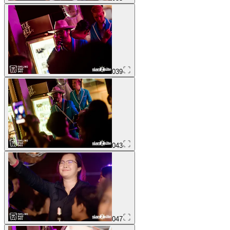
039
043
047