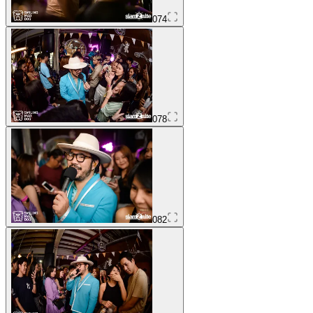
074
078
082