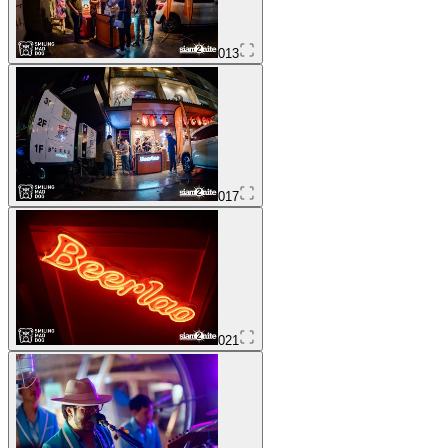
013
017
021