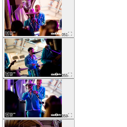
051
055
059