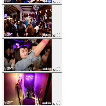
057
061
065
069