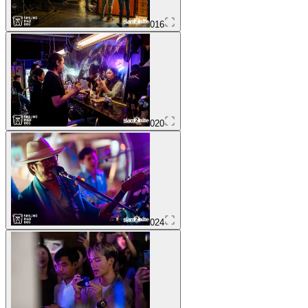
016
020
024