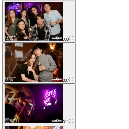
003
007
011