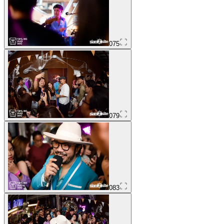
075
079
083