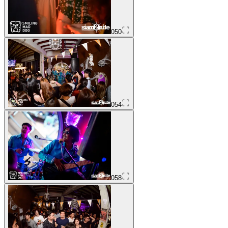
050
054
058