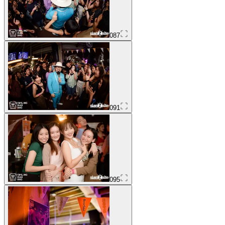
087
091
095