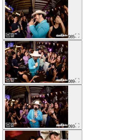
085
089
093