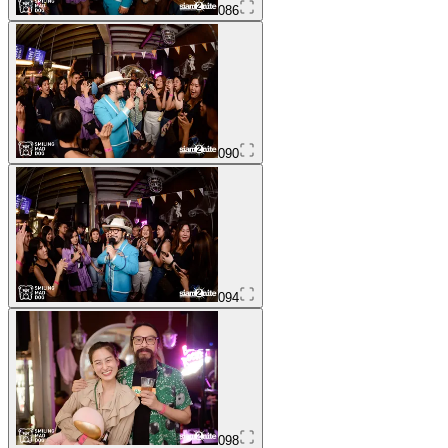
086
090
094
098