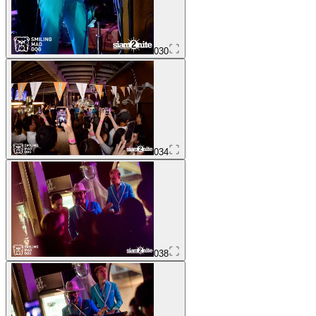
030
034
038