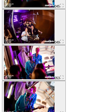
045
049
053