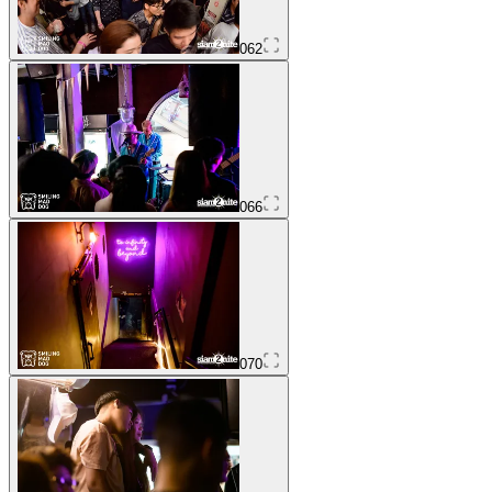
062
066
070