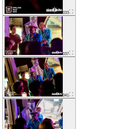
033
037
041