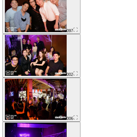
097
002
006