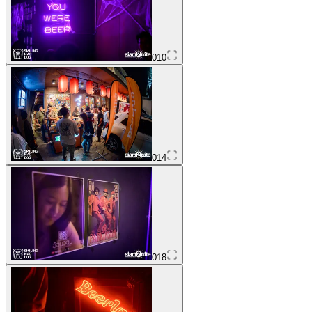
010
014
018