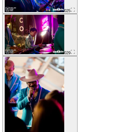
025
029