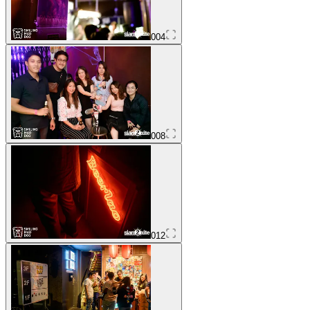
004
008
012