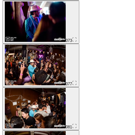
073
077
081