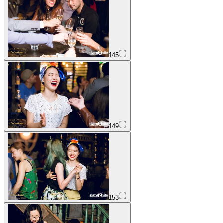
145
149
153