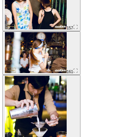
157
161