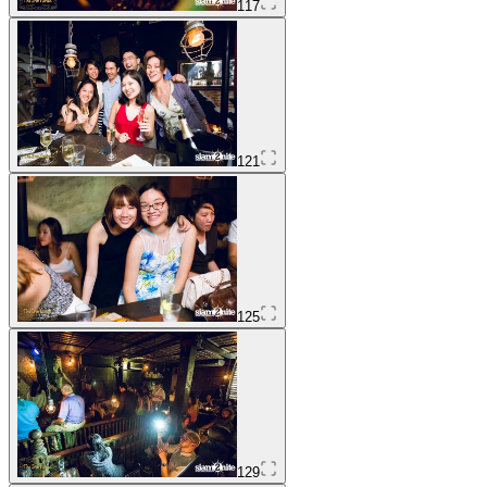
117
121
125
129