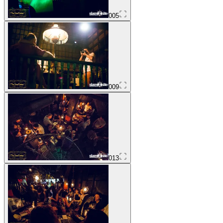
005
009
013