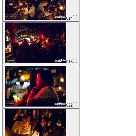
014
018
022