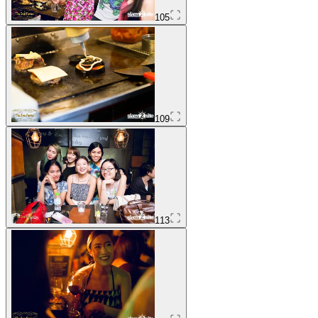
105
109
113