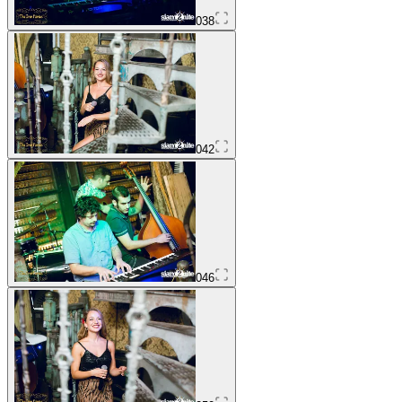
038
042
046