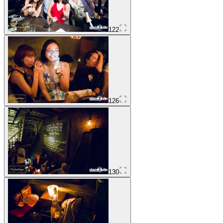
122
126
130