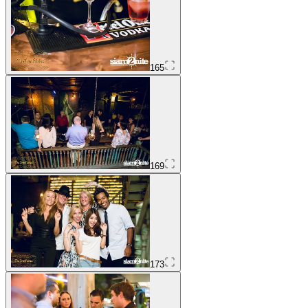
165
169
173