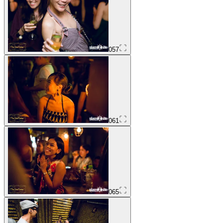
057
061
065