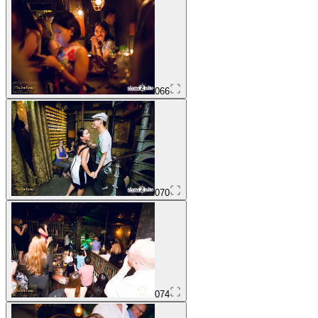
066
070
074