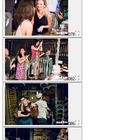
078
082
086