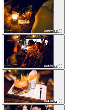
133
137
141