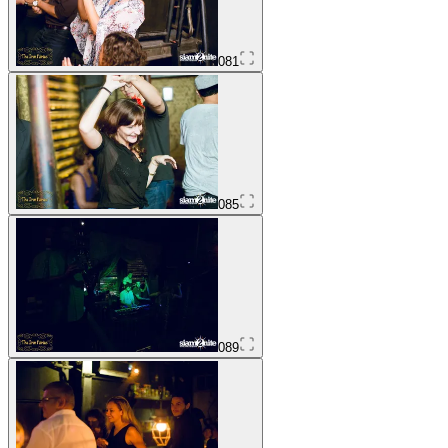
081
085
089