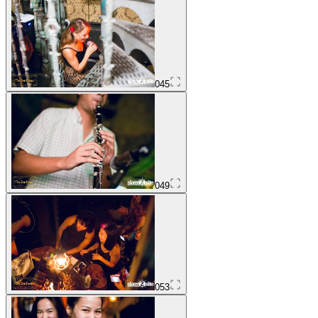
045
049
053