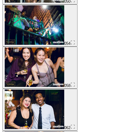
050
054
058
062