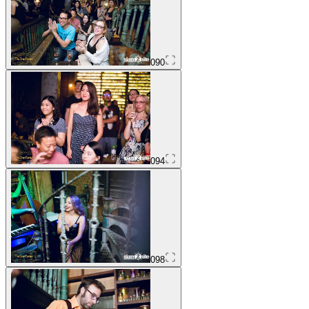
090
094
098