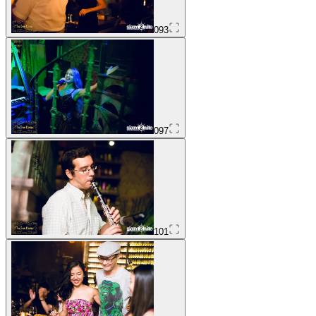
093
097
101