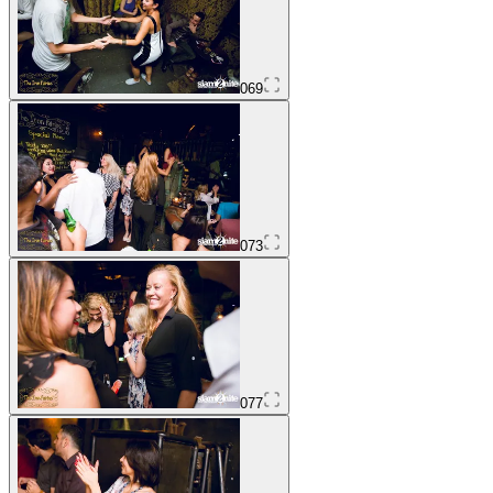
069
073
077