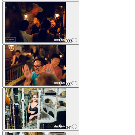
033
037
041