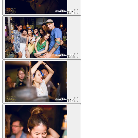
134
138
142