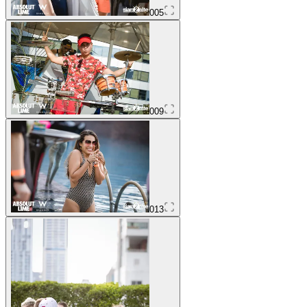
005
009
013