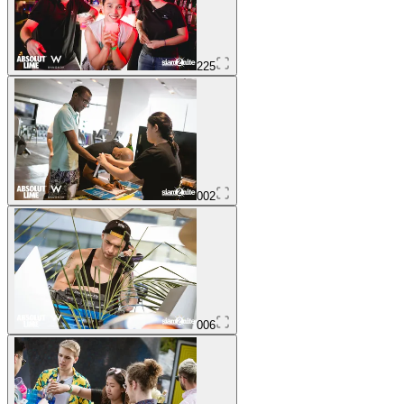
225
002
006