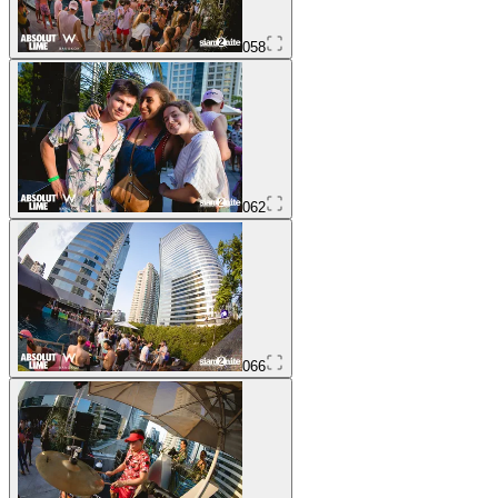
058
062
066