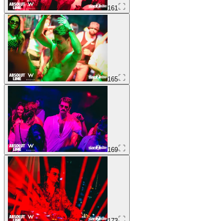
161
165
169
173