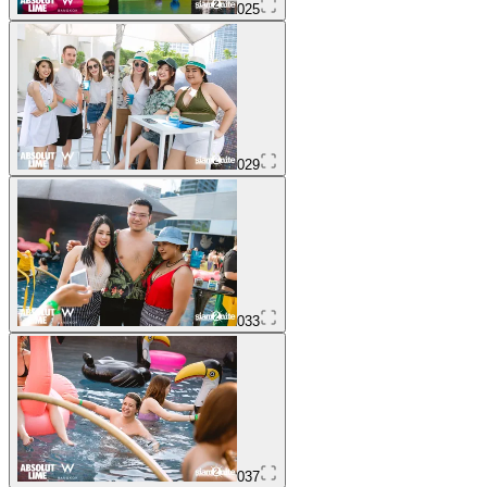
025
029
033
037