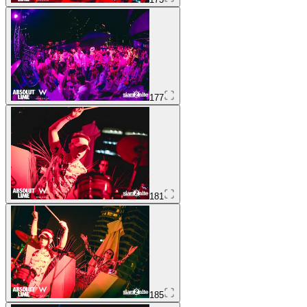
177
181
185