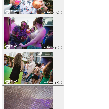
109
113
117