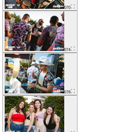
070
074
078