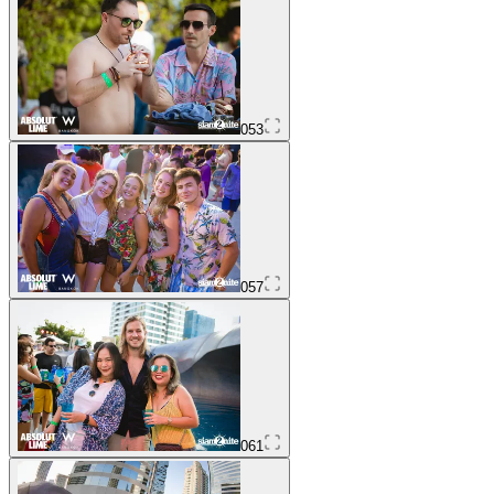
053
057
061