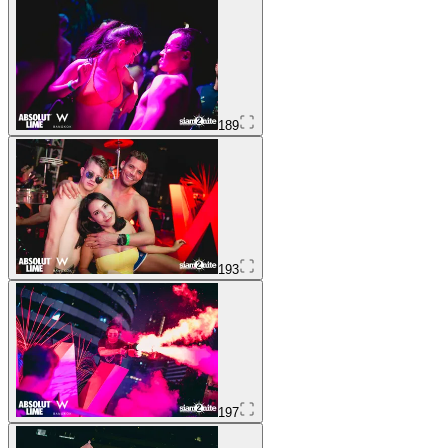
189
193
197