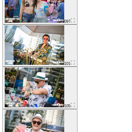
097
101
105