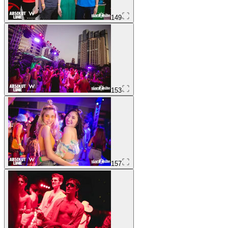
149
153
157