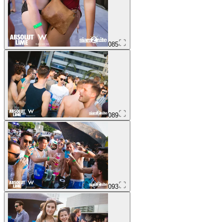
085
089
093