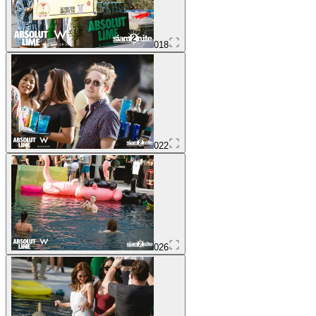
018
022
026