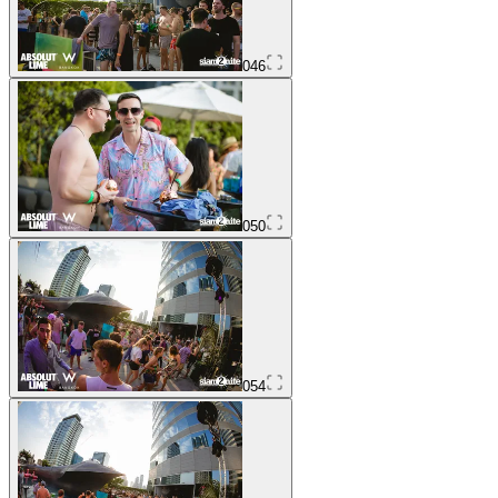
046
050
054