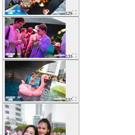
129
133
137