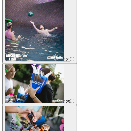
121
125