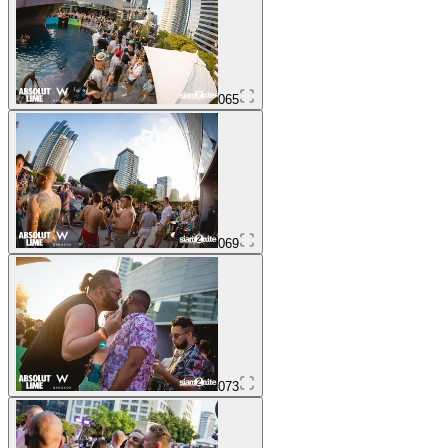
065
069
073