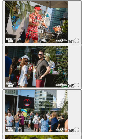
041
045
049