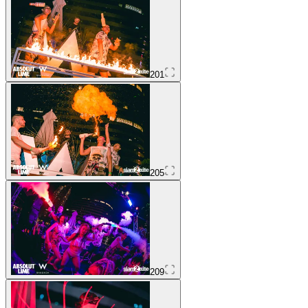
201
205
209