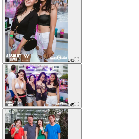
141
145