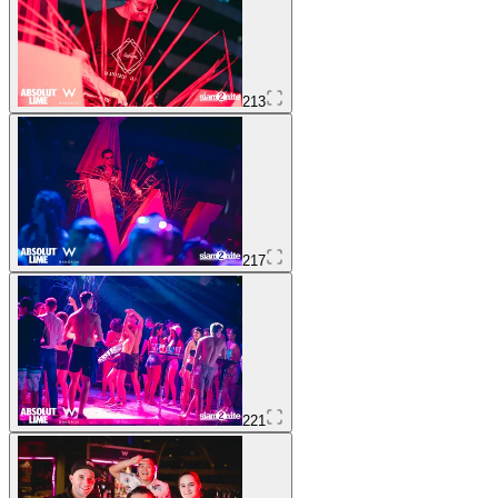
213
217
221