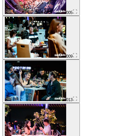
005
009
013