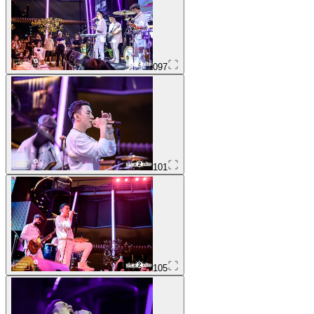
097
101
105