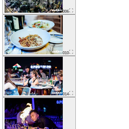
006
010
014