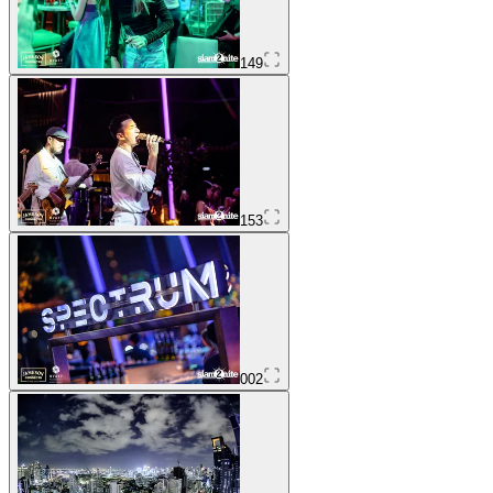
149
153
002