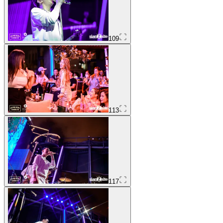
109
113
117