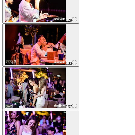
129
133
137