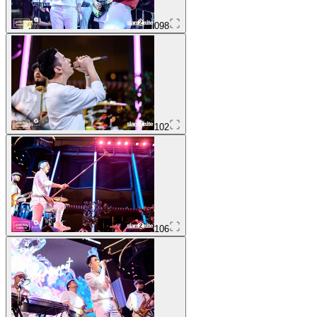
098
102
106