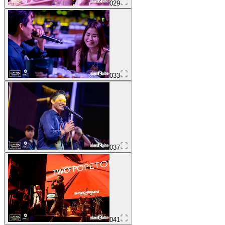
029
033
037
041