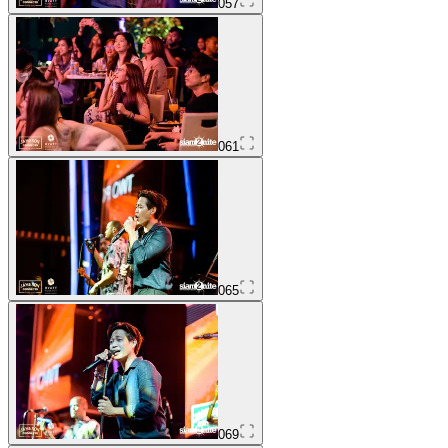
057
061
065
069