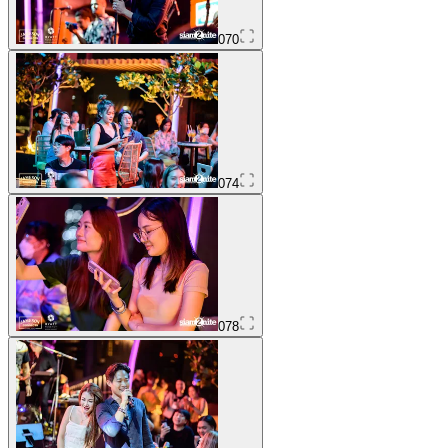
070
074
078