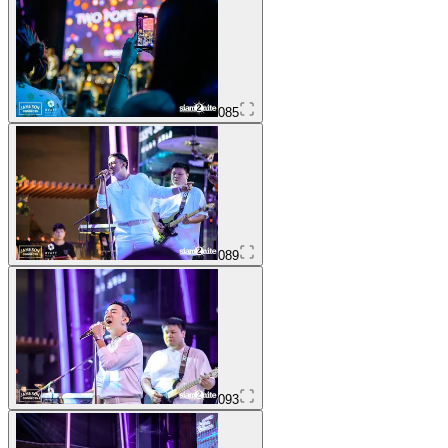
085
089
093