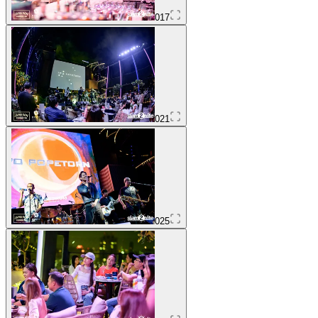
017
021
025