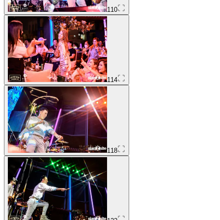
110
114
118