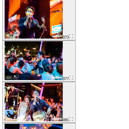
073
077
081