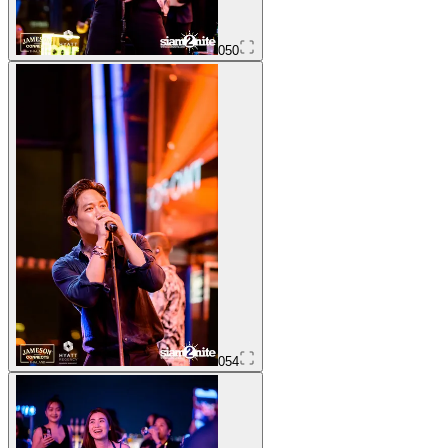
050
054