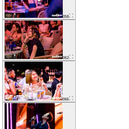
058
062
066