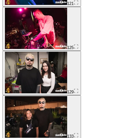
121
125
129
133