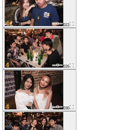
022
026
030