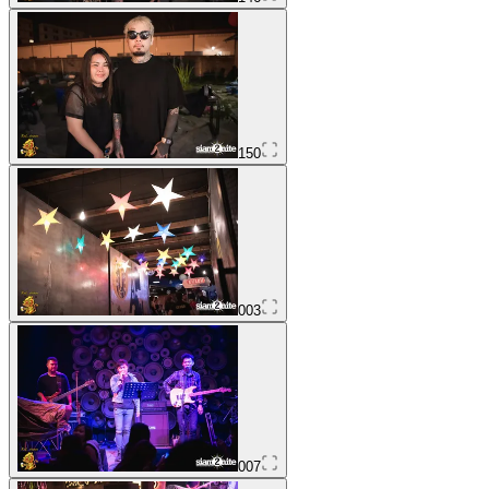
150
003
007