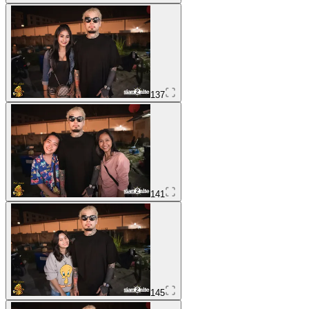
137
141
145