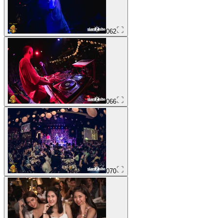
062
066
070