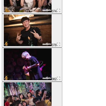
074
078
082