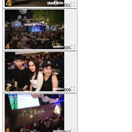
001
005
009