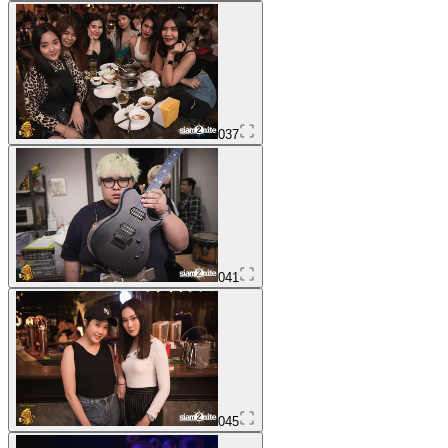
037
041
045