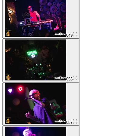
049
053
057