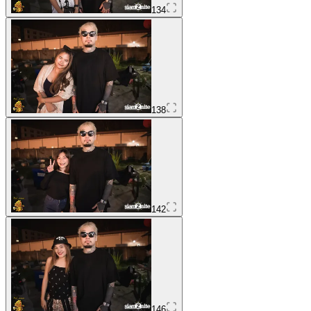
134
138
142
146