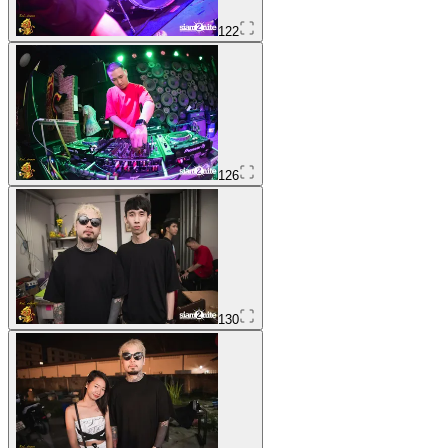
122
126
130