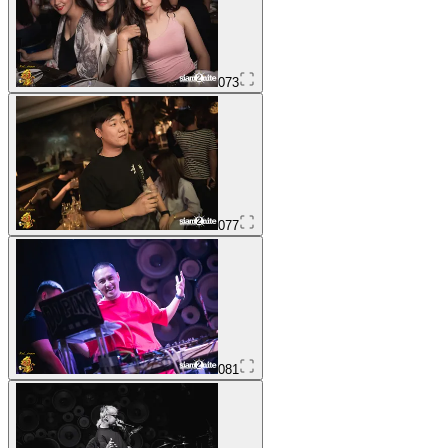
073
077
081