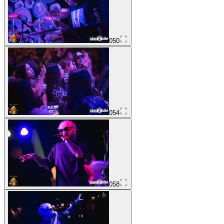
050
054
058