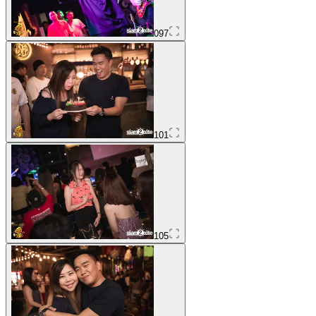
097
101
105