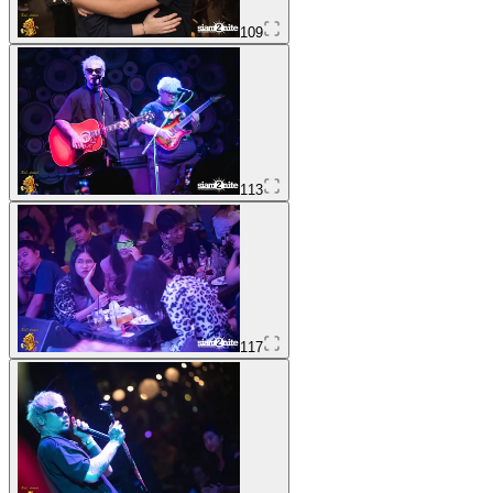
109
113
117