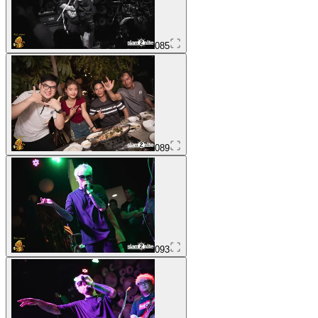
085
089
093