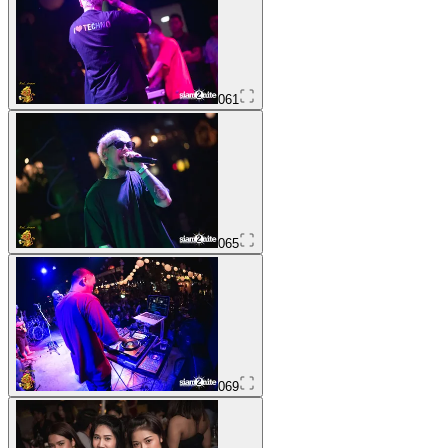
061
065
069