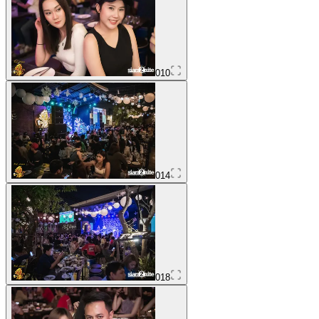
010
014
018