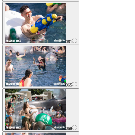
061
065
069