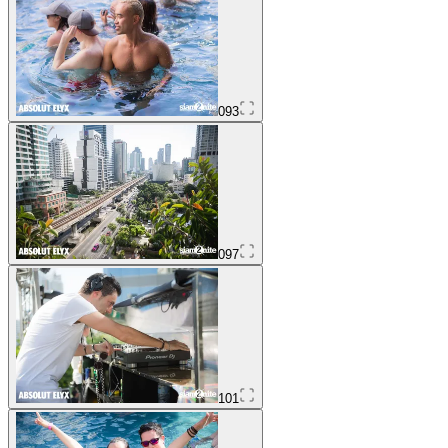
093
097
101