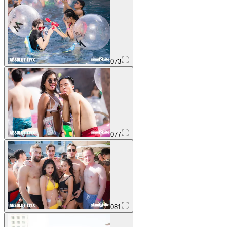
073
077
081