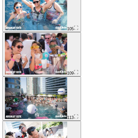
105
109
113