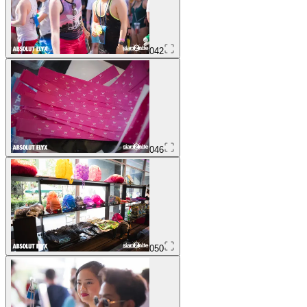
042
046
050