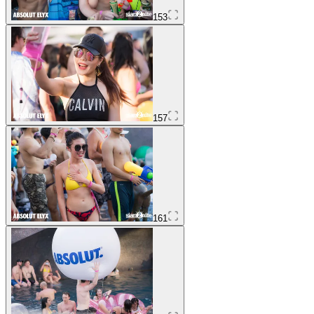
153
157
161