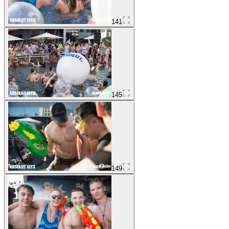
141
145
149