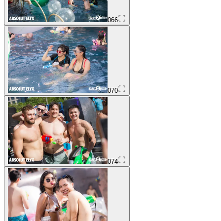
066
070
074