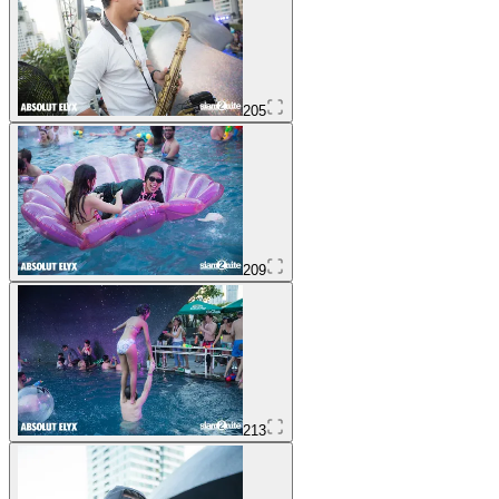
205
209
213