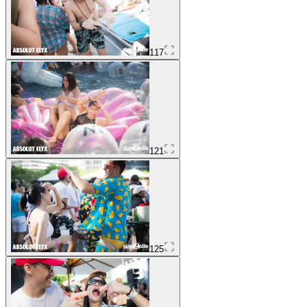
117
121
125