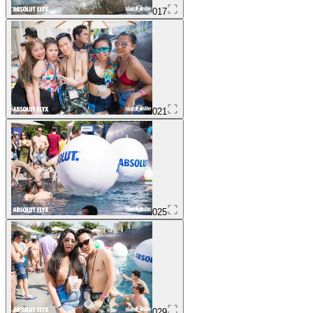
017
021
025
029