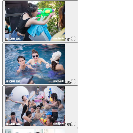
181
185
189