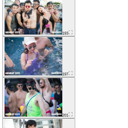
193
197
201