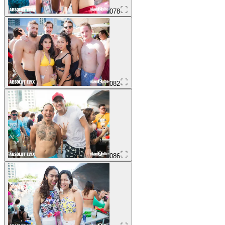
078
082
086