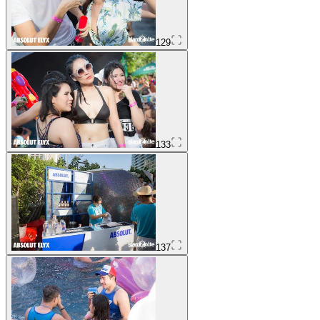
129
133
137