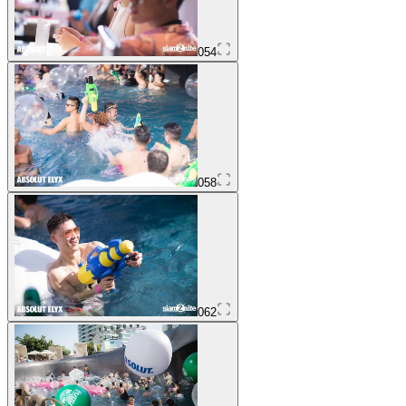
054
058
062