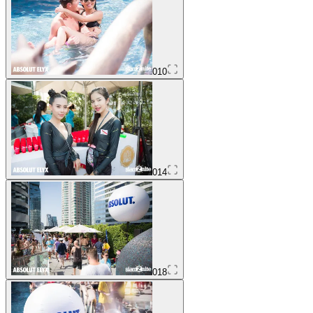
010
014
018