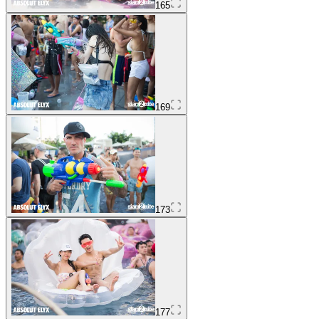
165
169
173
177