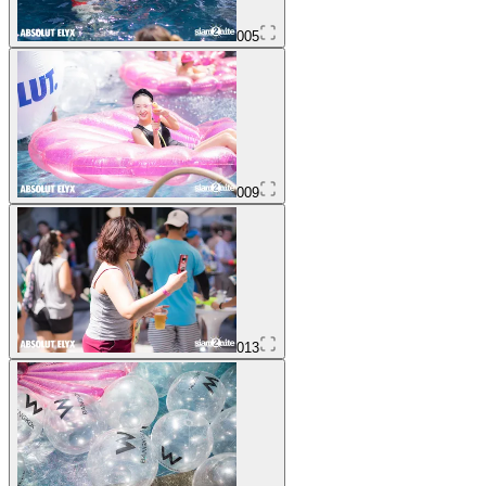
005
009
013