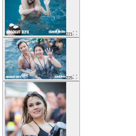
221
225