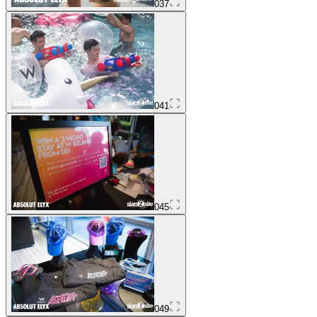
037
041
045
049