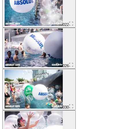
022
026
030