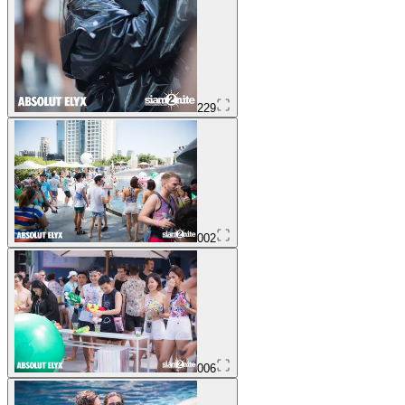
229
002
006