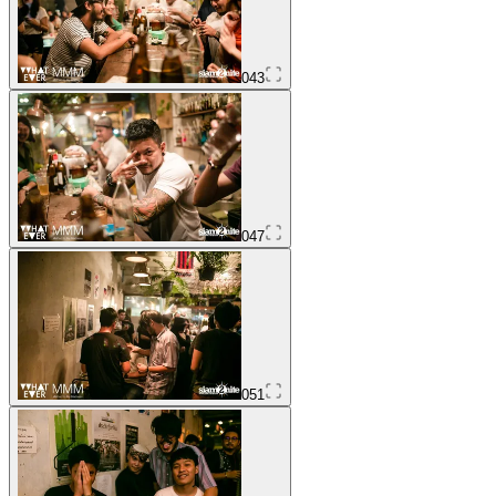
043
047
051