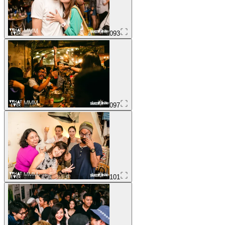
093
097
101