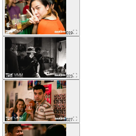
019
023
027