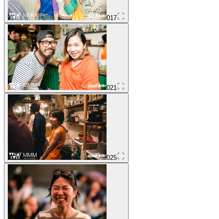
017
021
025