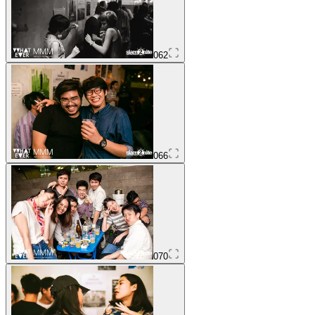
062
066
070