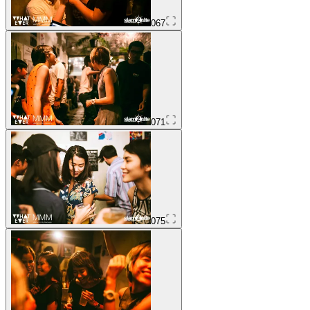
067
071
075