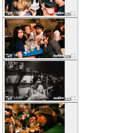
105
109
113