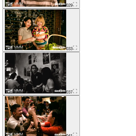
029
033
037
041