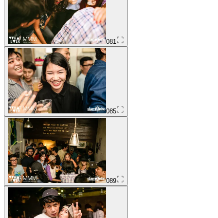
081
085
089