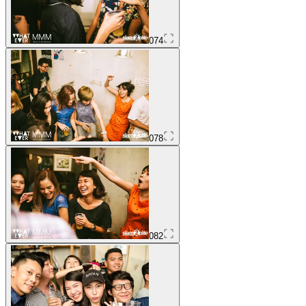
074
078
082