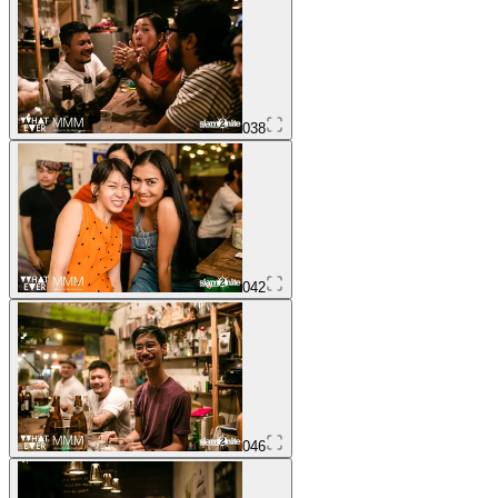
038
042
046