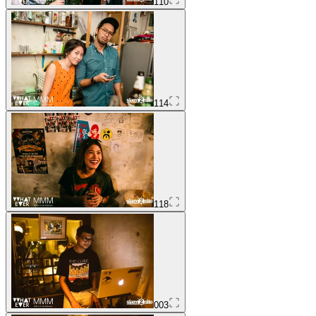
110
114
118
003