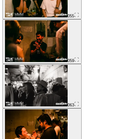
055
059
063