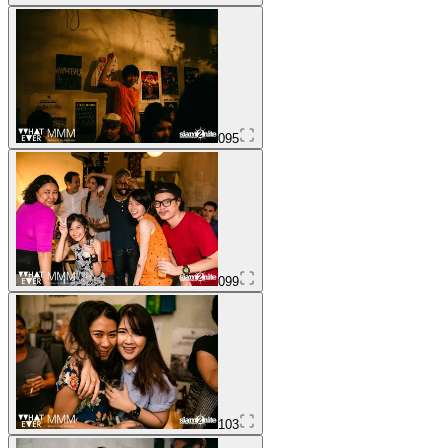
095
099
103