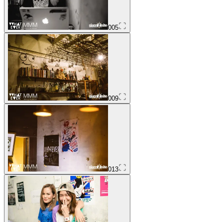
005
009
013