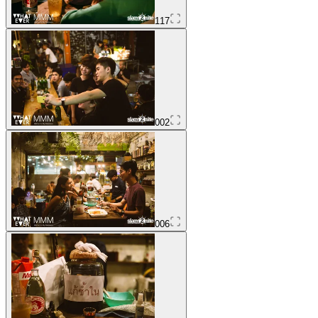
117
002
006