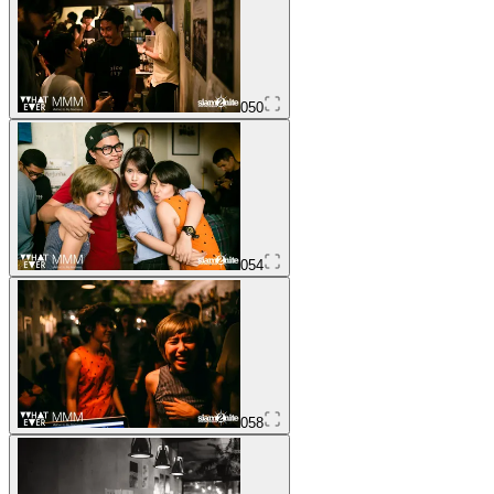
050
054
058