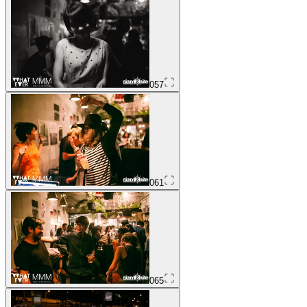
057
061
065