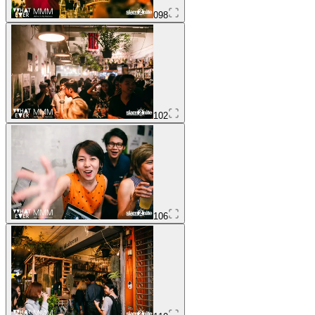
098
102
106