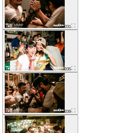
031
035
039