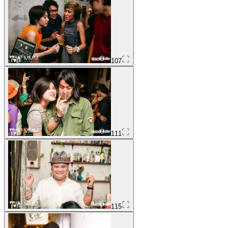
107
111
115