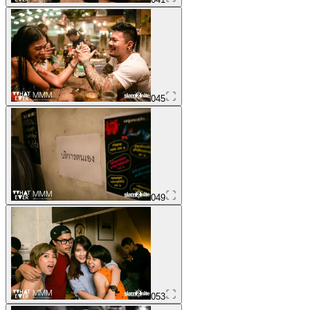
045
049
053