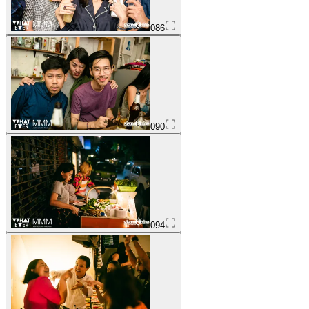
086
090
094