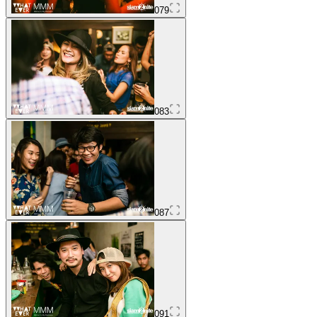
079
083
087
091