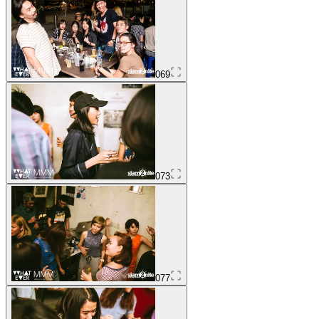
069
073
077