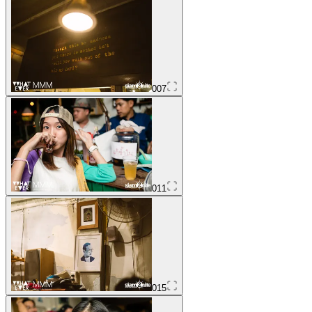
007
011
015