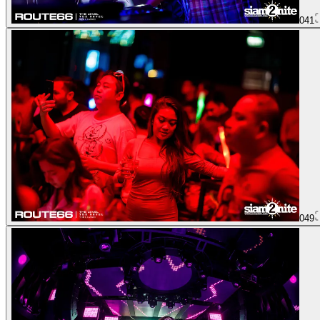
041
049