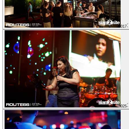
017
025