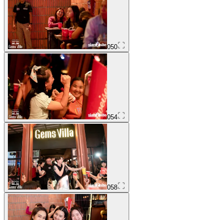
050
054
058