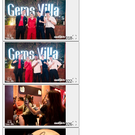
018
022
026