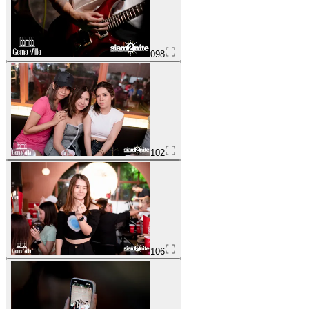
098
102
106