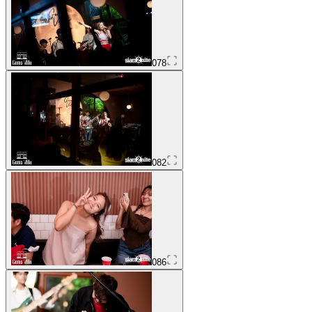
078
082
086