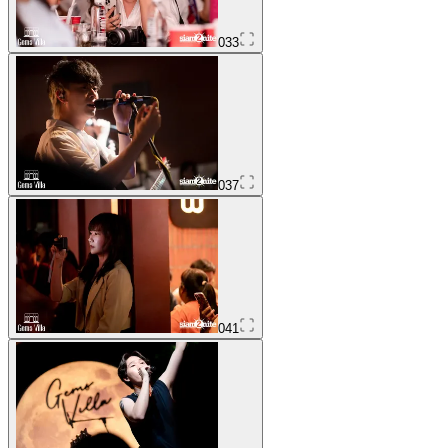
033
037
041