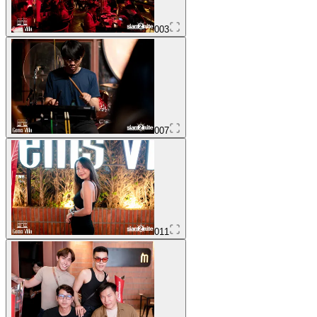
003
007
011