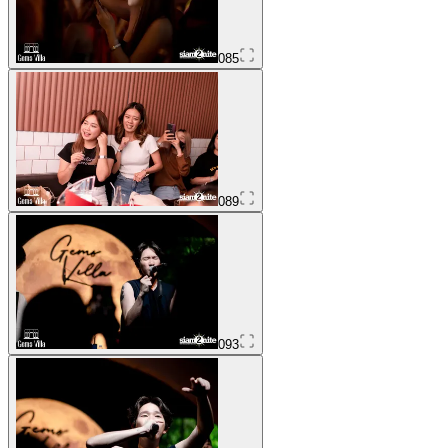
085
089
093