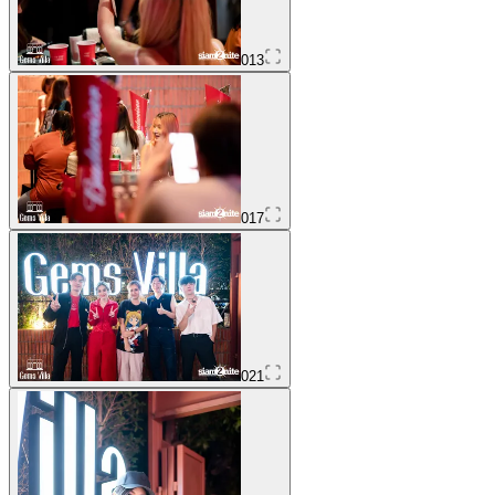
013
017
021