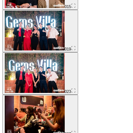
015
019
023