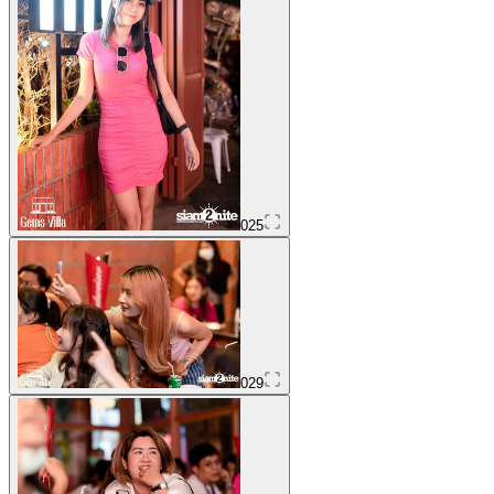
025
029