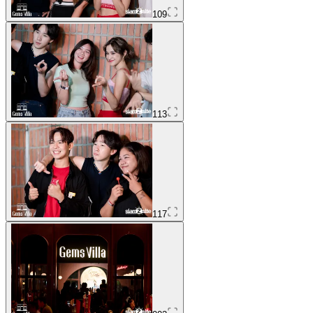
109
113
117