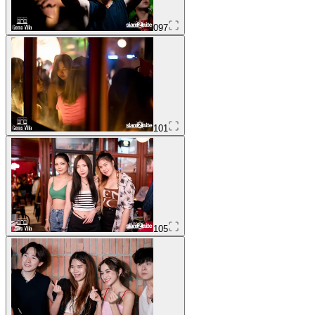
097
101
105