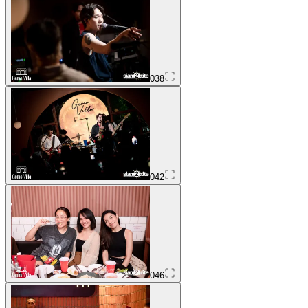
038
042
046