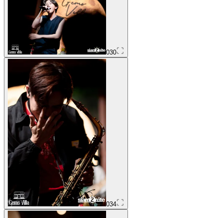
030
034