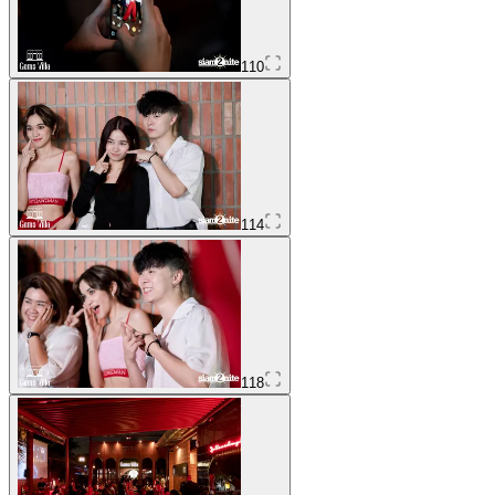
110
114
118