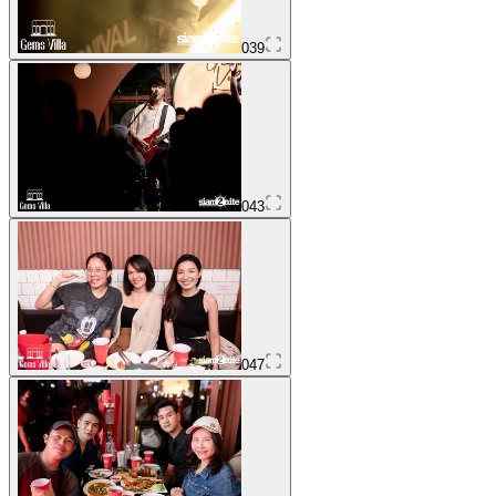
039
043
047