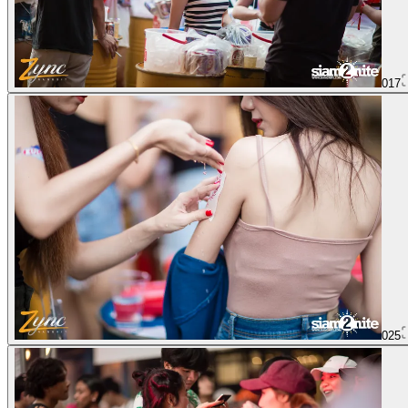
017
025