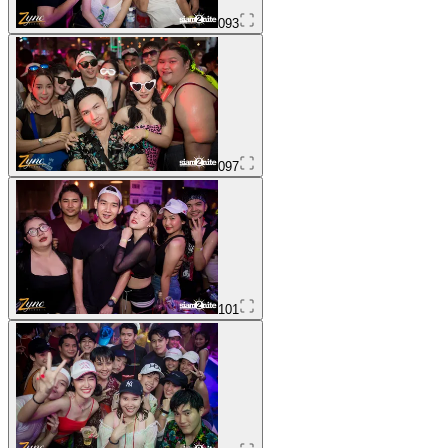
093
097
101