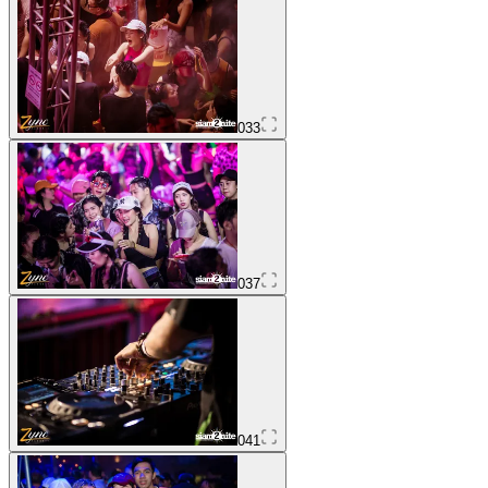
033
037
041