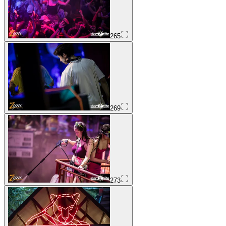
265
269
273