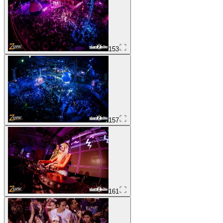
153
157
161