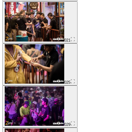
021
025
029