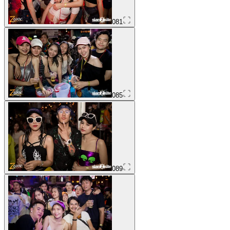
081
085
089