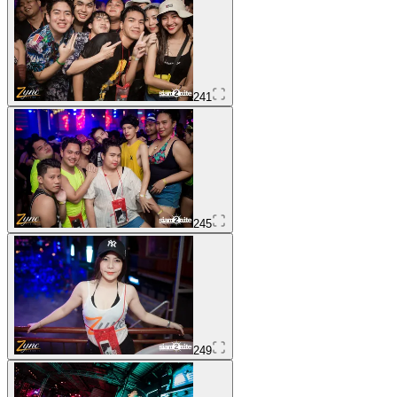
241
245
249