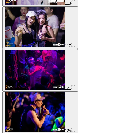
113
117
121
125