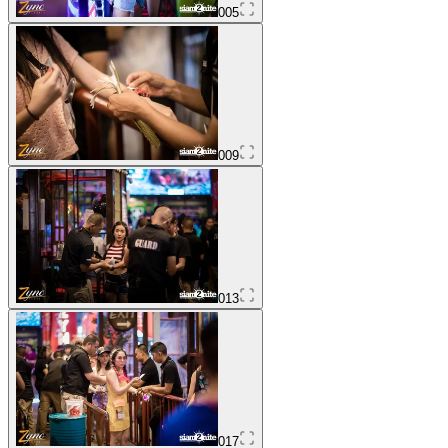
005
009
013
017