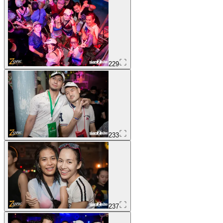
229
233
237