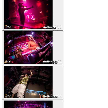
141
145
149