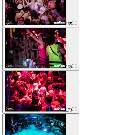
165
169
173