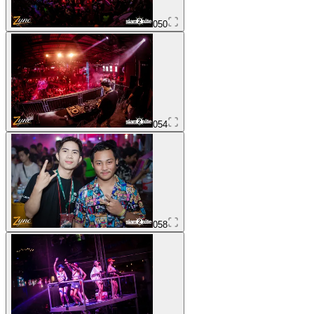
050
054
058