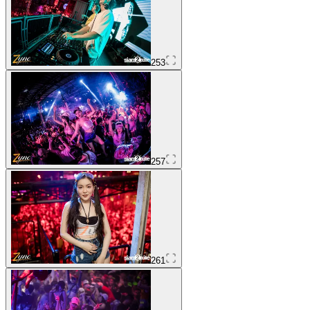
253
257
261