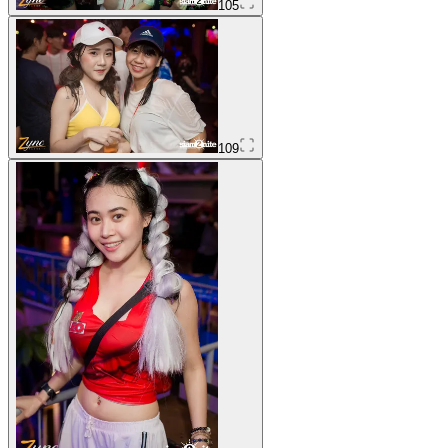
105
109