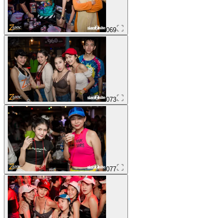
069
073
077