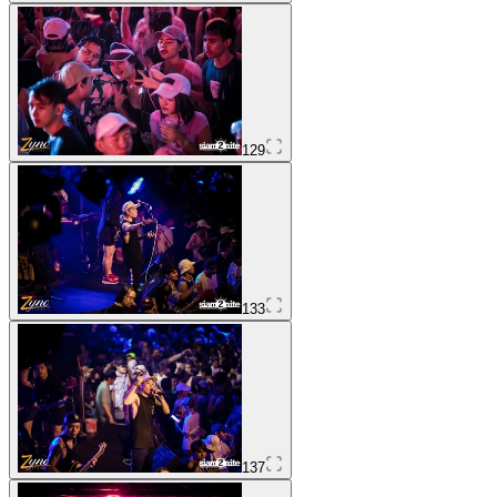
129
133
137