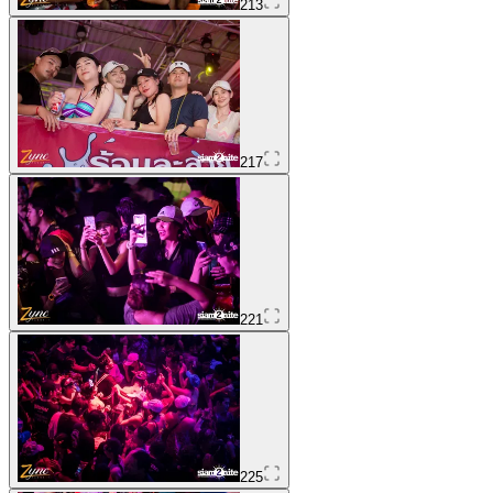
213
217
221
225