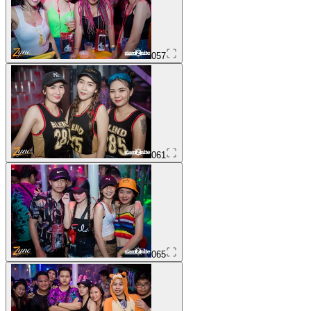
057
061
065