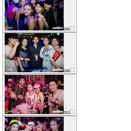
045
049
053