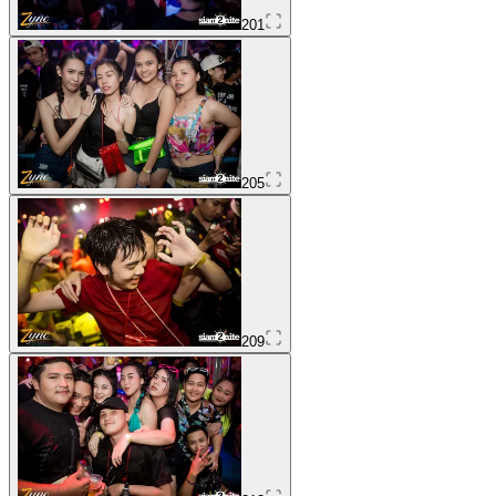
201
205
209