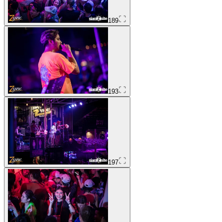
189
193
197