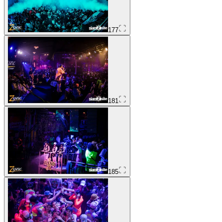
177
181
185