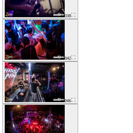
038
042
046