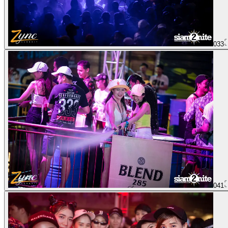
033
041