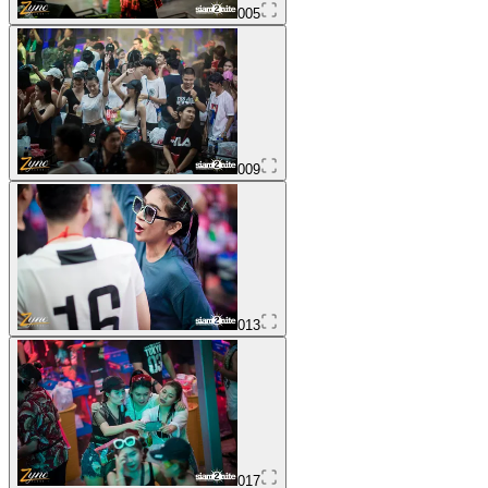
005
009
013
017