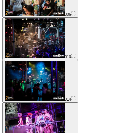
006
010
014