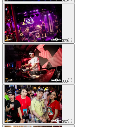
025
029
033
037