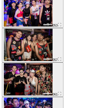
053
057
061