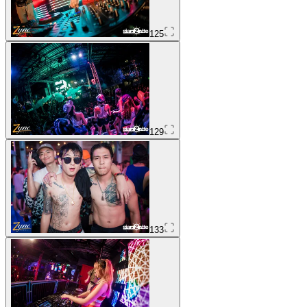
125
129
133