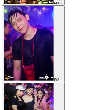
149
153