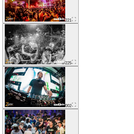
221
225
002