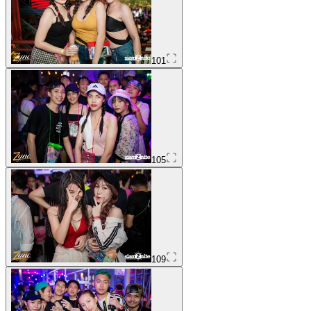
101
105
109