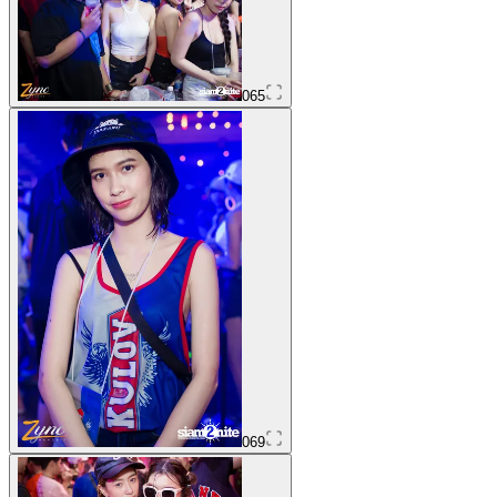
065
069