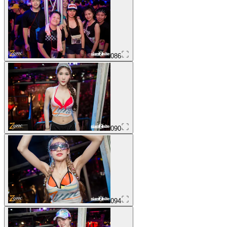
086
090
094