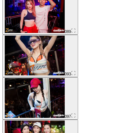
089
093
097