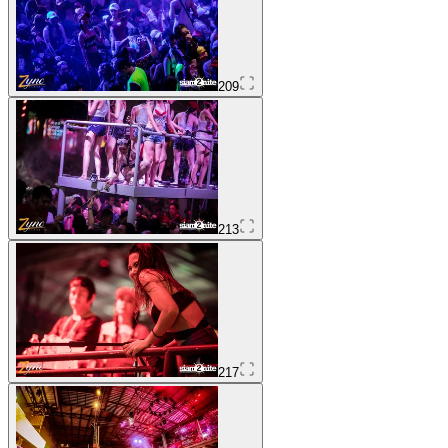
209
213
217