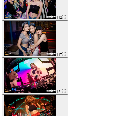
113
117
121