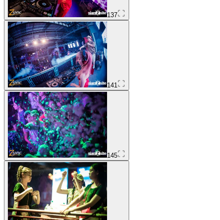
137
141
145