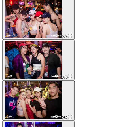
074
078
082