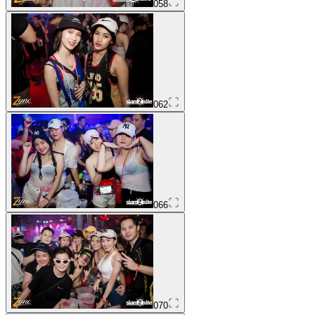
058
062
066
070