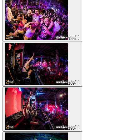
185
189
193