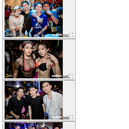
041
045
049