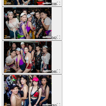
038
042
046
050