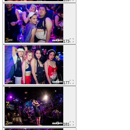
173
177
181