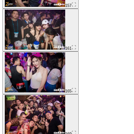
157
161
165
169