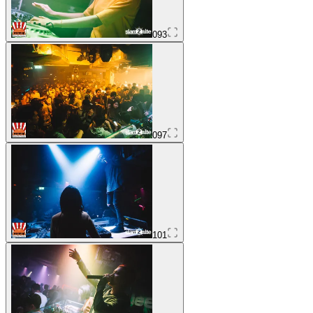
093
097
101