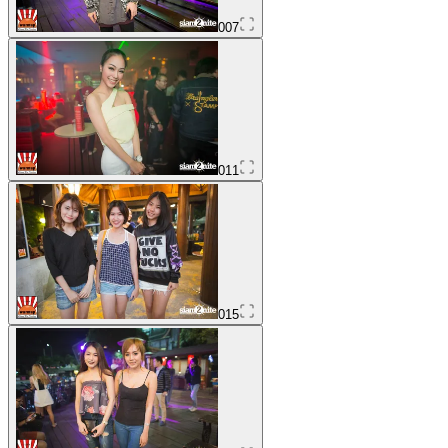
007
011
015