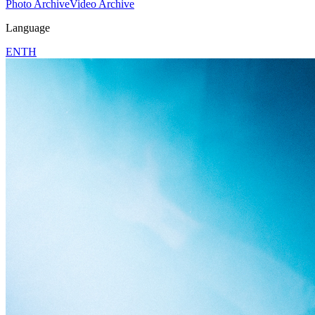
Photo Archive
Video Archive
Language
EN
TH