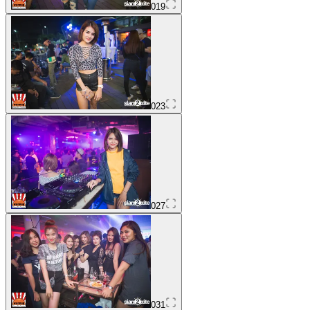
019
023
027
031