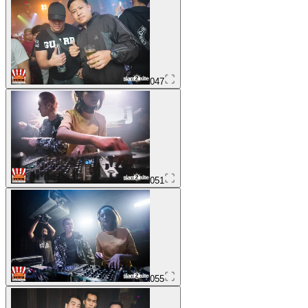
047
051
055