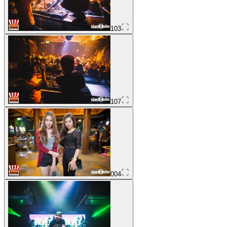
103
107
004