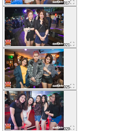
017
021
025
029