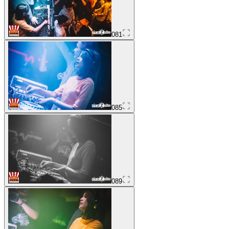
081
085
089