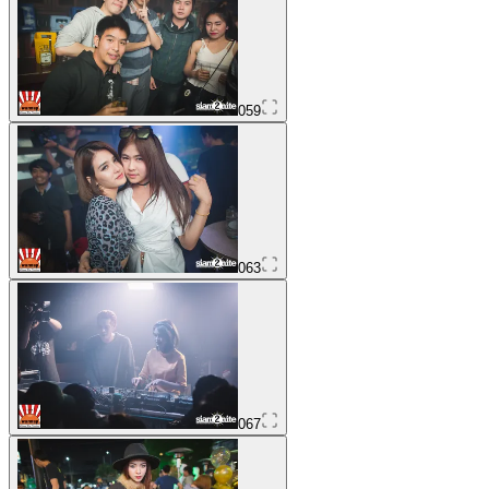
059
063
067