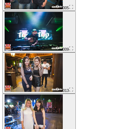
005
009
013