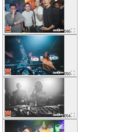
046
050
054