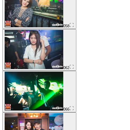
058
062
066