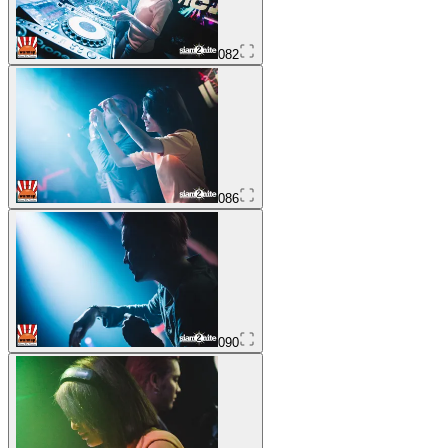
082
086
090