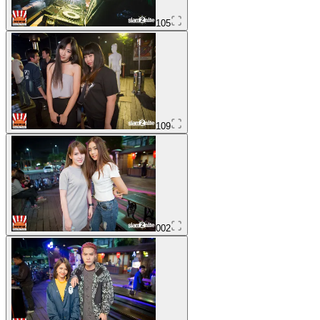
105
109
002