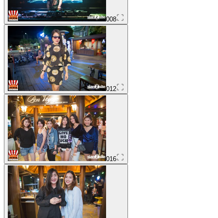
008
012
016