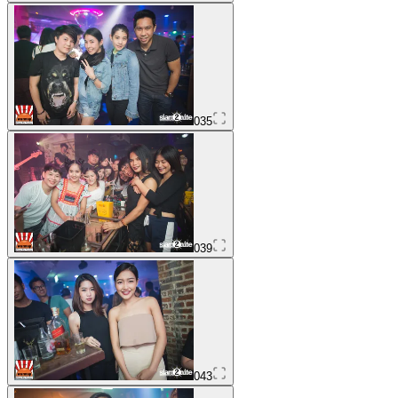
035
039
043