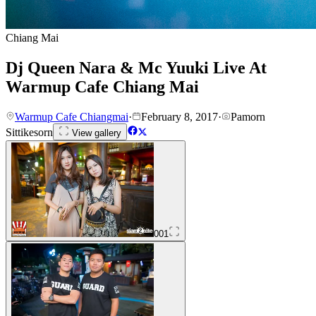
Chiang Mai
Dj Queen Nara & Mc Yuuki Live At
Warmup Cafe Chiang Mai
Warmup Cafe Chiangmai
·
February 8, 2017
·
Pamorn
Sittikesorn
View gallery
001