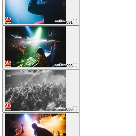
091
095
099