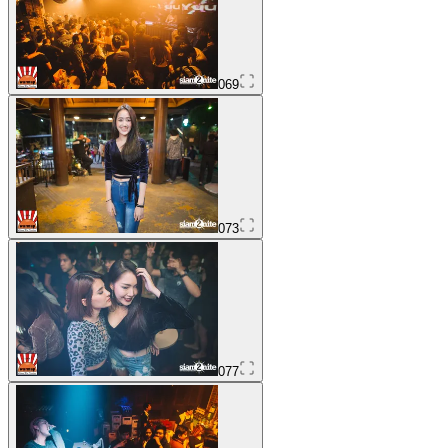
069
073
077