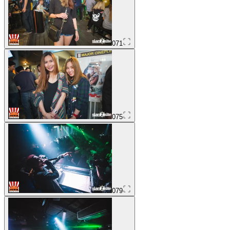
071
075
079