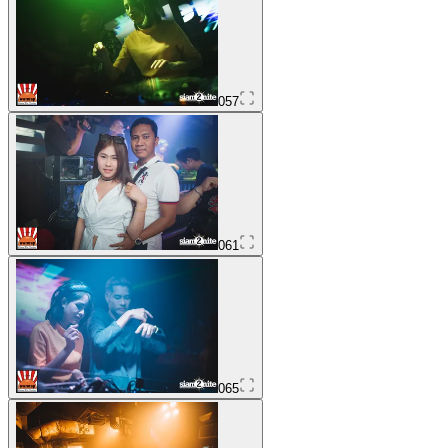
057
061
065