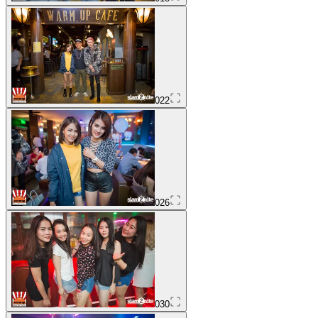
022
026
030