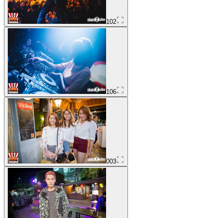
102
106
003