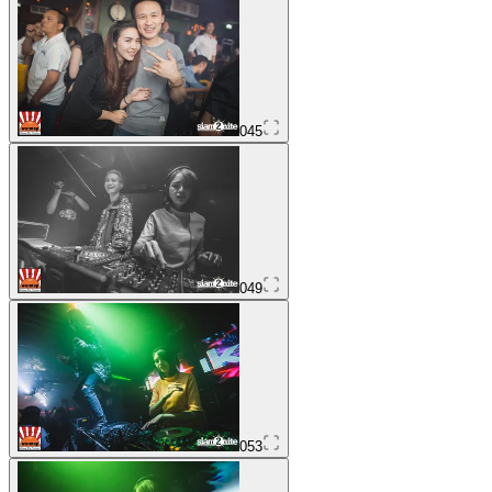
045
049
053