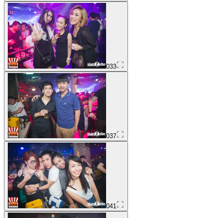
033
037
041