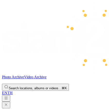
Photo Archive
Video Archive
Search locations, albums or videos…
⌘K
EN
TH