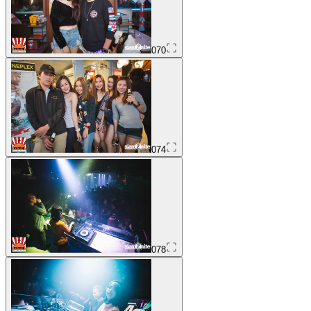
070
074
078