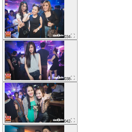
034
038
042