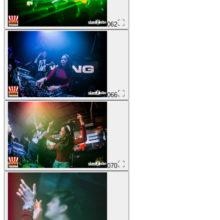
062
066
070