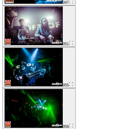
047
051
055
059