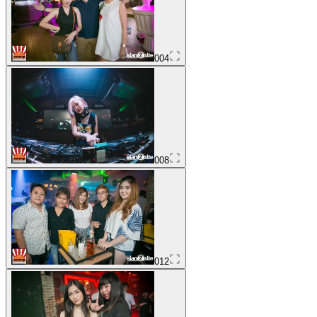
004
008
012