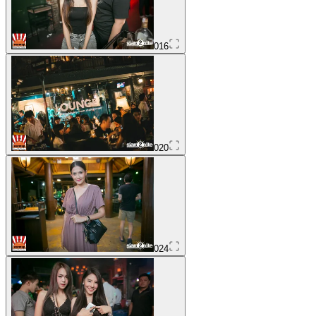
016
020
024