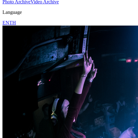
Photo Archive
Video Archive
Language
EN
TH