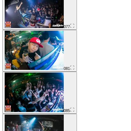
077
081
085