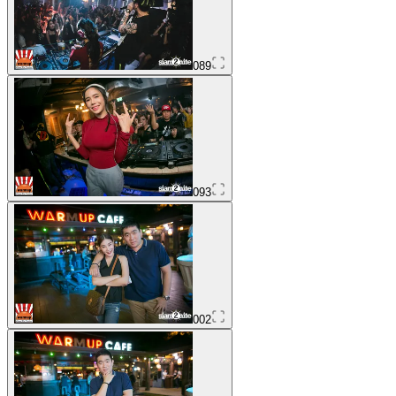
089
093
002