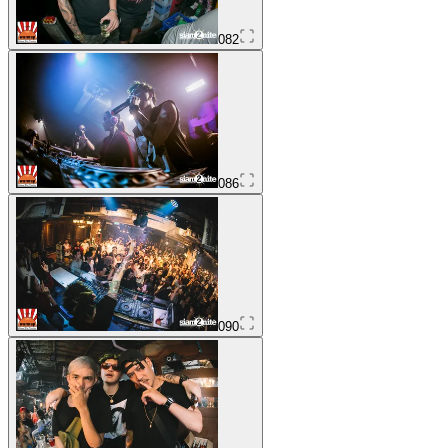
082
086
090