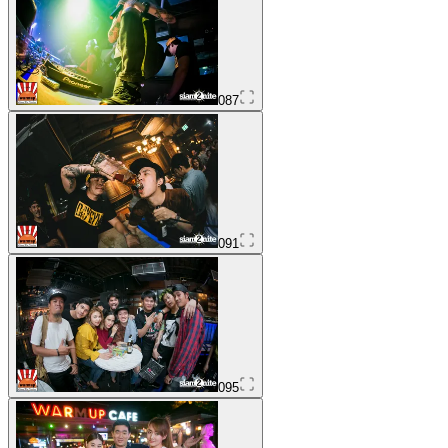
087
091
095