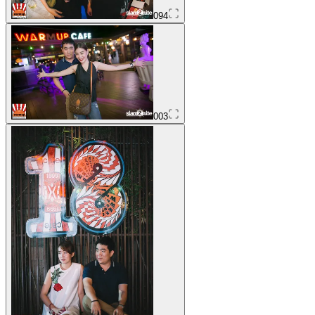
094
003