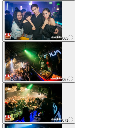
063
067
071