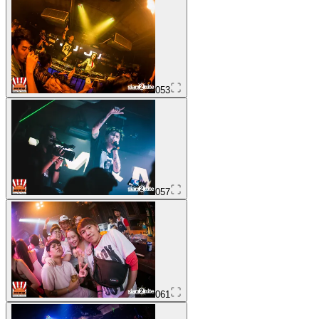
053
057
061