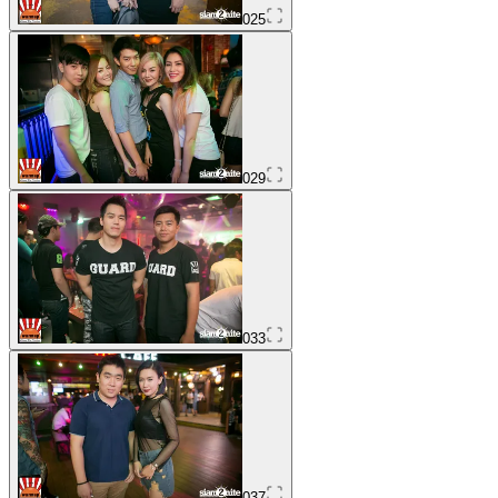
025
029
033
037