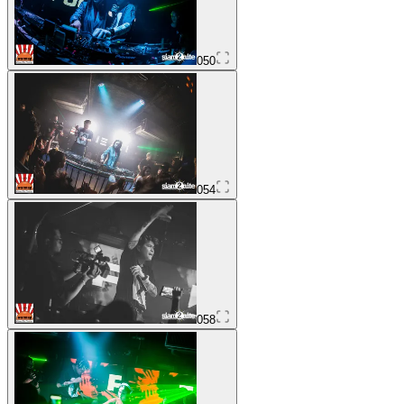
050
054
058