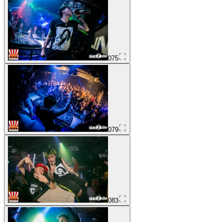
075
079
083