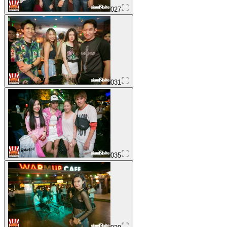
027
031
035