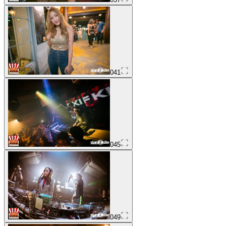
041
045
049