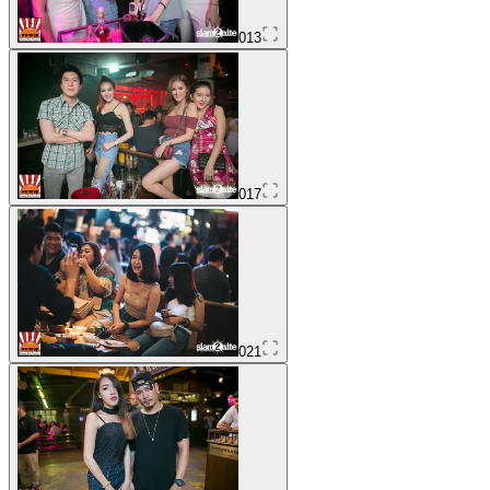
013
017
021