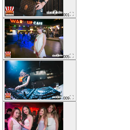
001
005
009