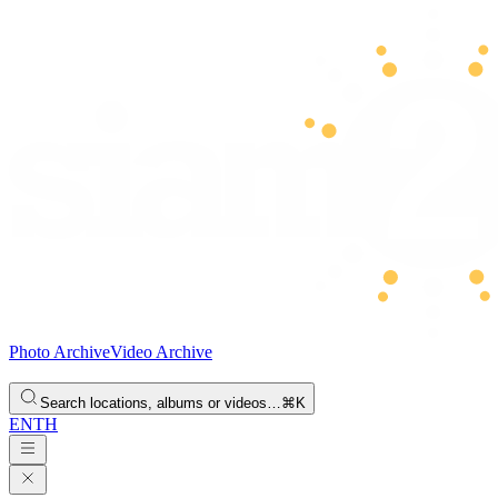
Photo Archive
Video Archive
Search locations, albums or videos…
⌘K
EN
TH