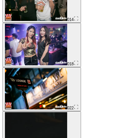
014
018
022