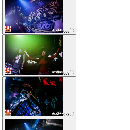
065
069
073