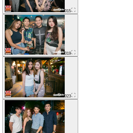
015
019
023