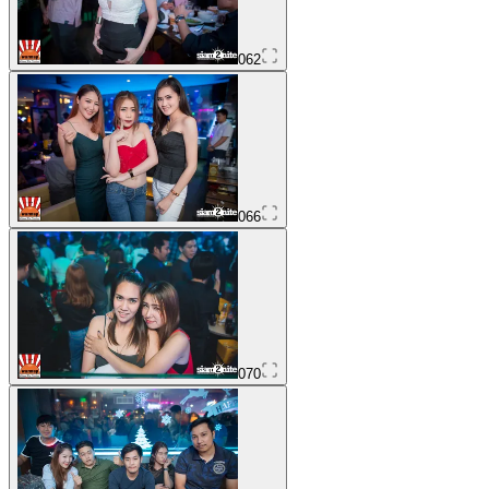
062
066
070