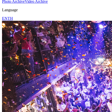
Photo Archive
Video Archive
Language
EN
TH