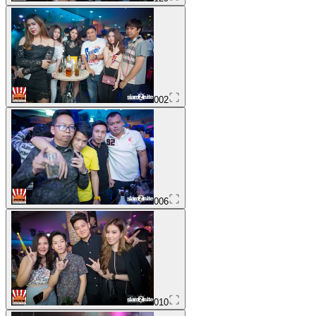
002
006
010