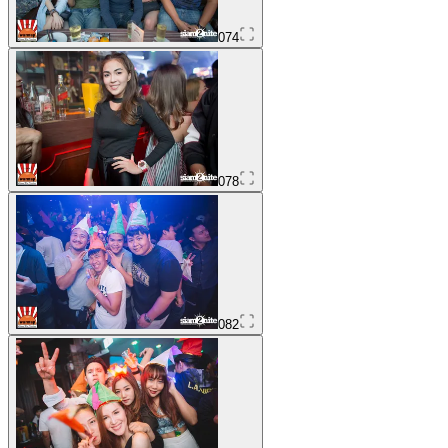
074
078
082