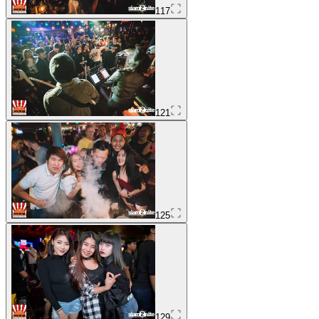
117
121
125
129