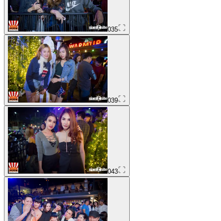
035
039
043