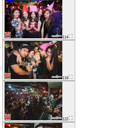
114
118
122