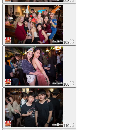
098
102
106
110