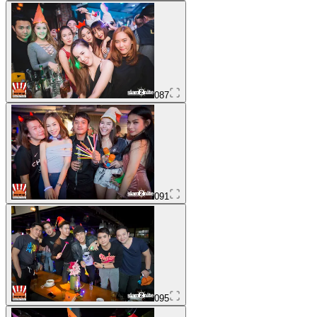
087
091
095