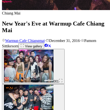
Chiang Mai
New Year's Eve at Warmup Cafe Chiang
Mai
Warmup Cafe Chiangmai
·
December 31, 2016
·
Pamorn
Sittikesorn
View gallery
001