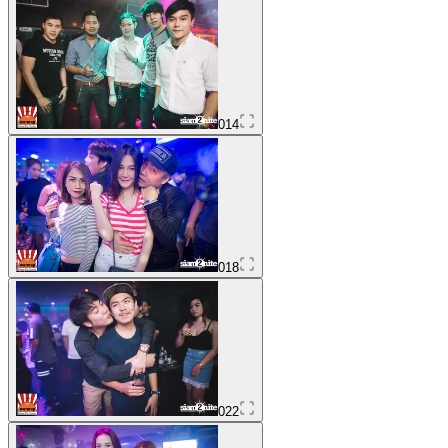
014
018
022