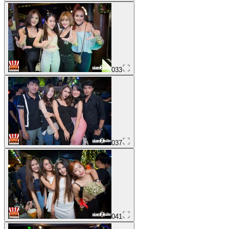
033
037
041