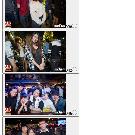
038
042
046