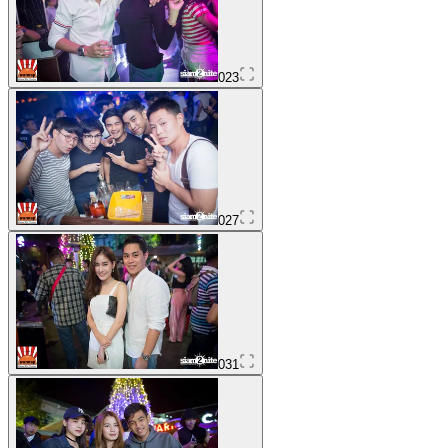
023
027
031