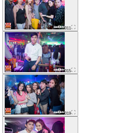
011
015
019