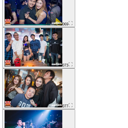
069
073
077