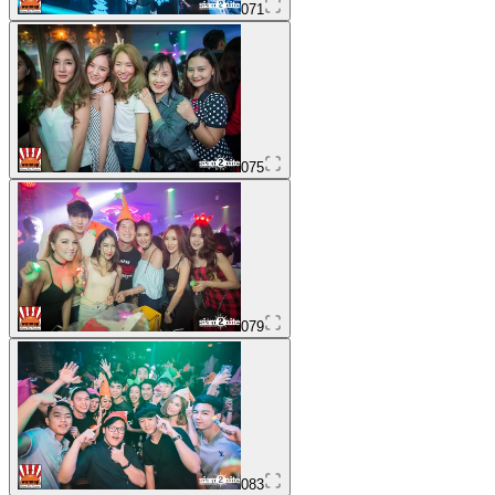
071
075
079
083