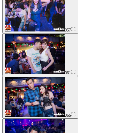
057
061
065