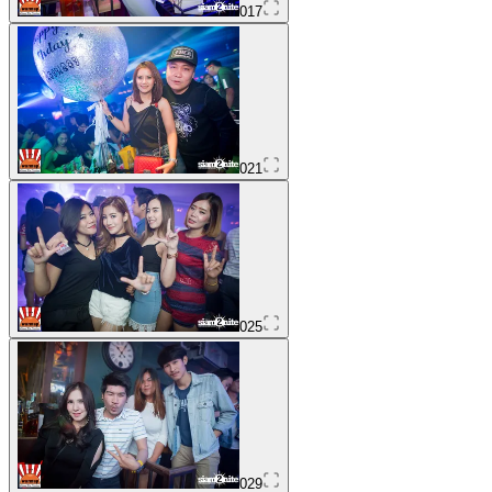
017
021
025
029