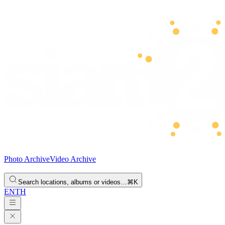
Photo Archive
Video Archive
Search locations, albums or videos…
⌘K
EN
TH