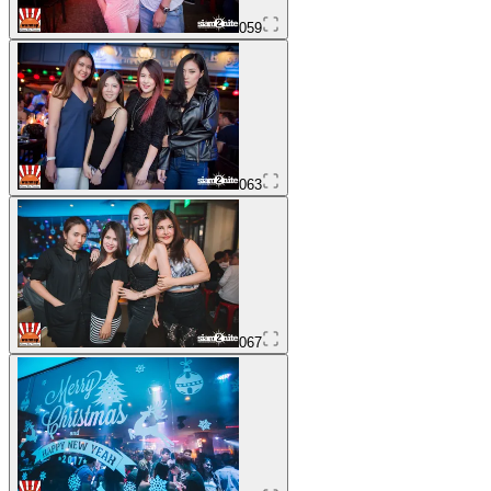
059
063
067