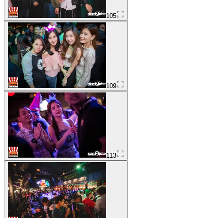
105
109
113