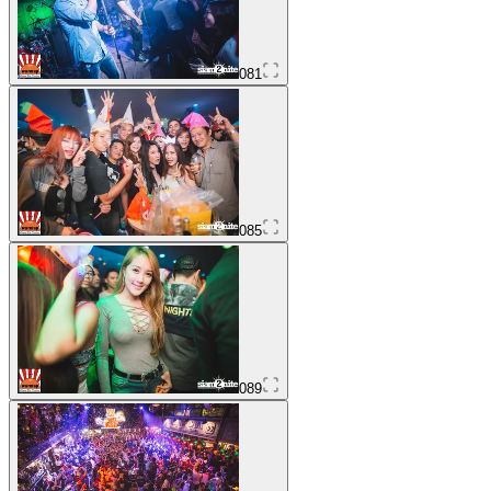
081
085
089