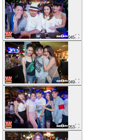
045
049
053