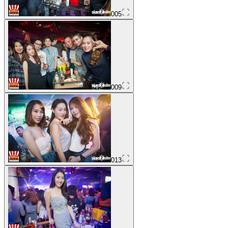
005
009
013