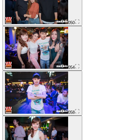
050
054
058