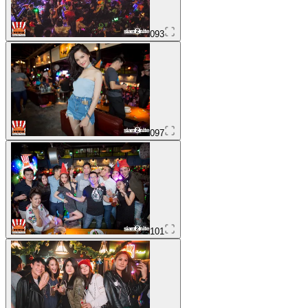
093
097
101