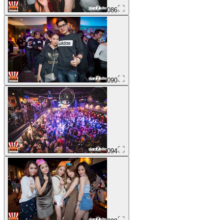
086
090
094