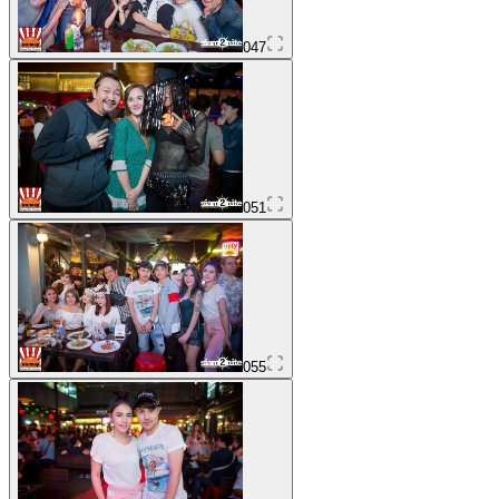
047
051
055