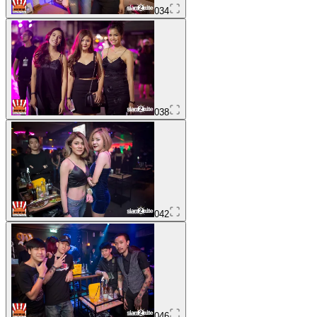
034
038
042
046