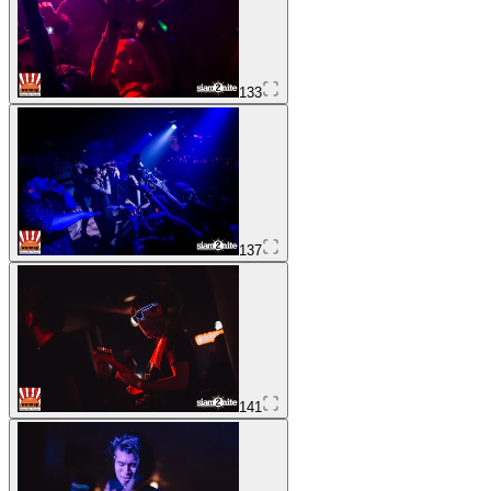
133
137
141