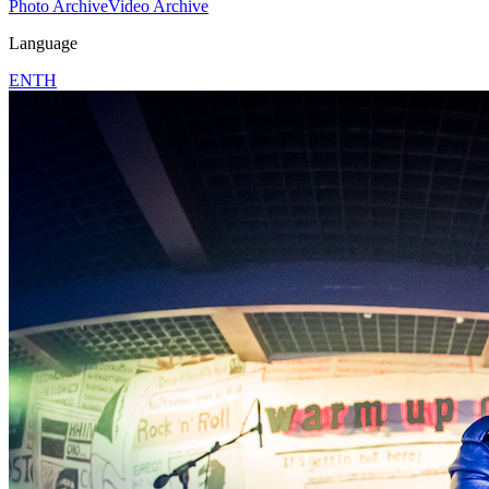
Photo Archive
Video Archive
Language
EN
TH