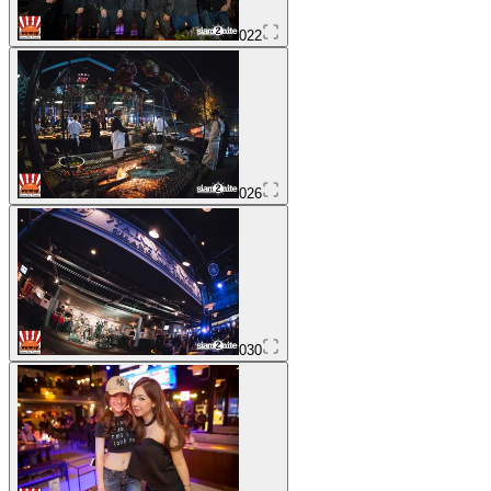
022
026
030