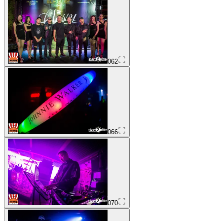
062
066
070