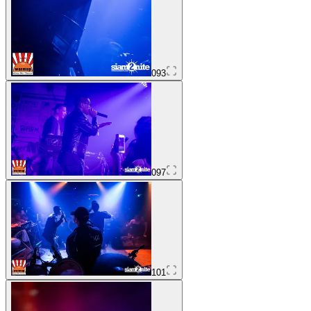
093
097
101