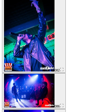
082
086