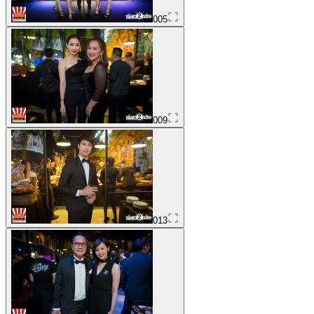
005
009
013