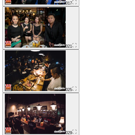
017
021
025
029