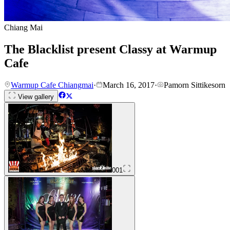
Chiang Mai
The Blacklist present Classy at Warmup
Cafe
Warmup Cafe Chiangmai
·
March 16, 2017
·
Pamorn Sittikesorn
View gallery
001