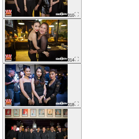
010
014
018