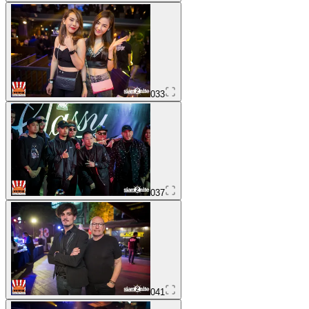
033
037
041