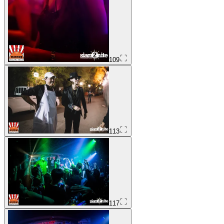
109
113
117