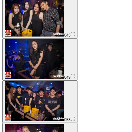
045
049
053