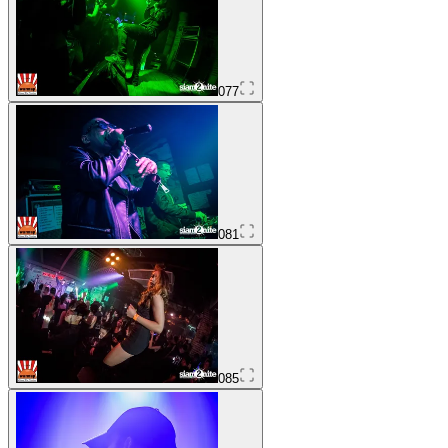
077
081
085