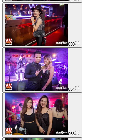
050
054
058