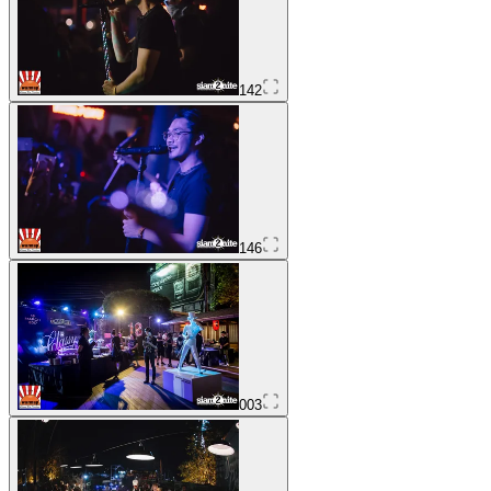
142
146
003