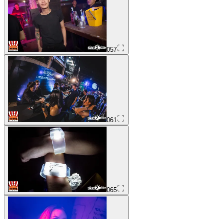
057
061
065