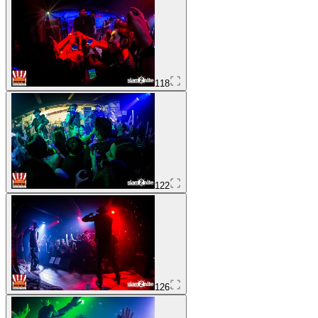
118
122
126