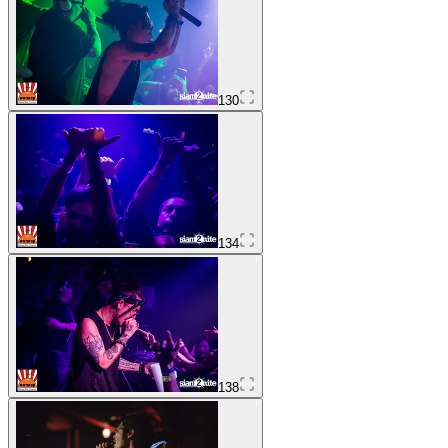
130
134
138