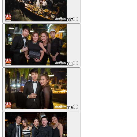
007
011
015