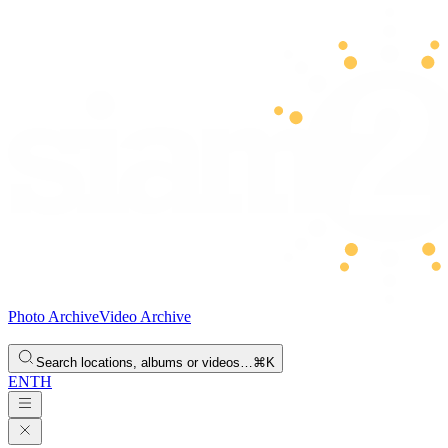
Photo Archive
Video Archive
Search locations, albums or videos…
⌘K
EN
TH