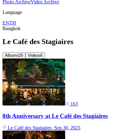
Photo Archive
Video Archive
Language
EN
TH
Bangkok
Le Café des Stagiaires
Albums
25
Videos
6
163
8th Anniversary at Le Café des Stagiaires
Le Café des Stagiaires
·
Sep 30, 2023