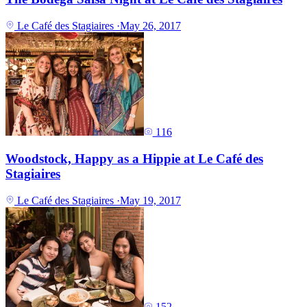
Le Café des Stagiaires
·
May 26, 2017
116
Woodstock, Happy as a Hippie at Le Café des
Stagiaires
Le Café des Stagiaires
·
May 19, 2017
152