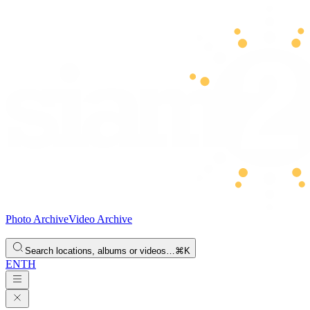
Photo Archive
Video Archive
Search locations, albums or videos…
⌘K
EN
TH