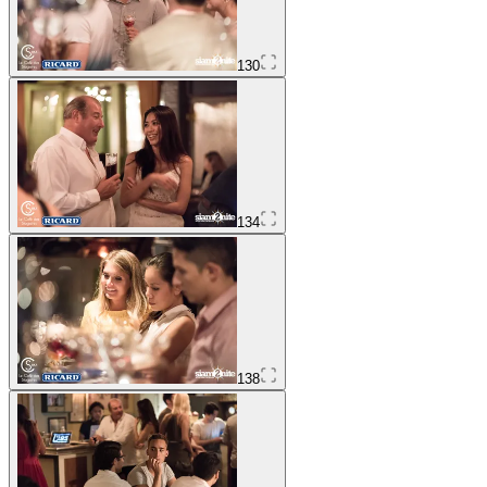
130
134
138