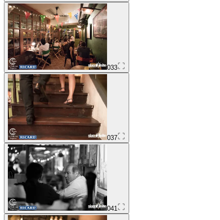
033
037
041