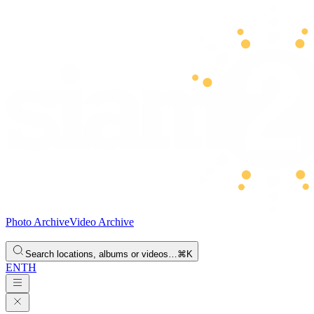
Photo Archive
Video Archive
Search locations, albums or videos…
⌘K
EN
TH