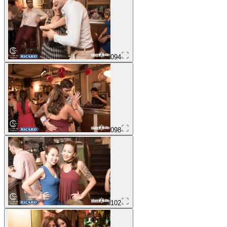
094
098
102