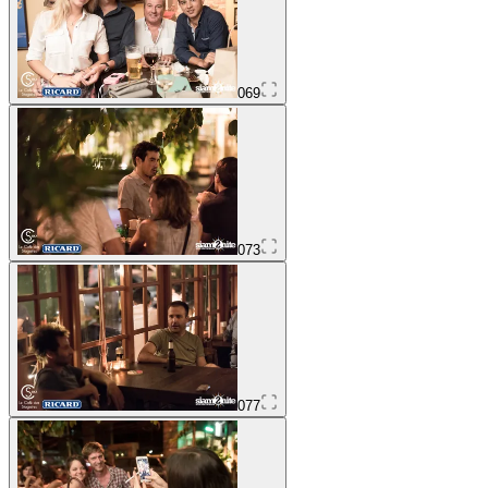
069
073
077