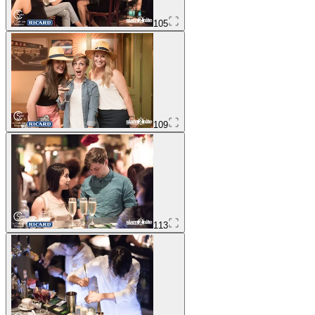
105
109
113