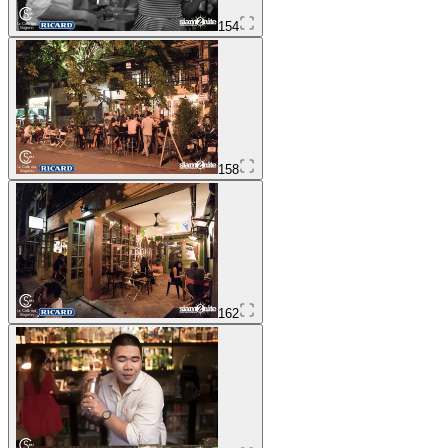
154
158
162