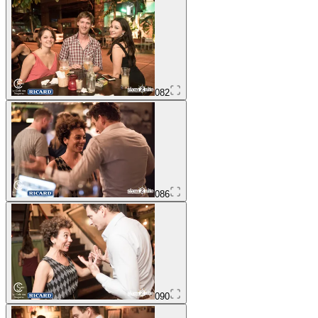
082
086
090