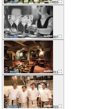
003
007
011
015