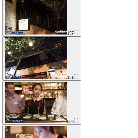
157
161
002