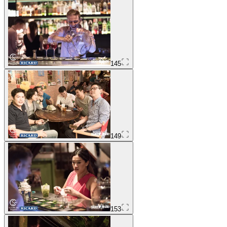
145
149
153