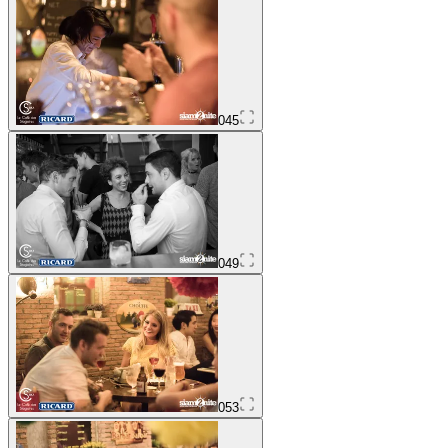
045
049
053