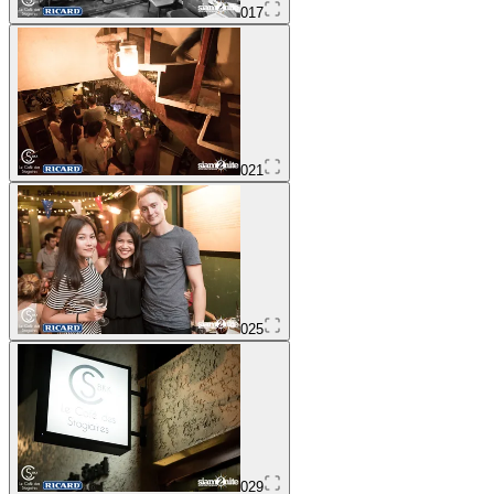
017
021
025
029