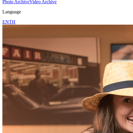
Photo Archive
Video Archive
Language
EN
TH