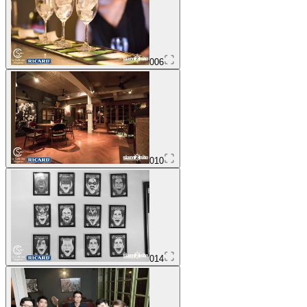
006
010
014