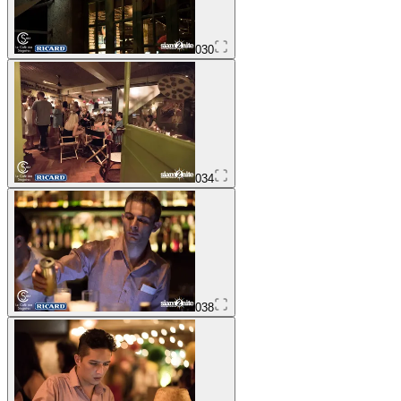
030
034
038