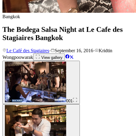
Bangkok
The Bodega Salsa Night at Le Cafe des
Stagiaires Bangkok
Le Café des Stagiaires
·
September 16, 2016
·
Kridtin
Wongpoowarak
View gallery
001