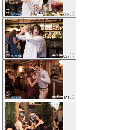
093
097
101