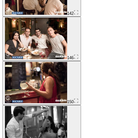
142
146
150