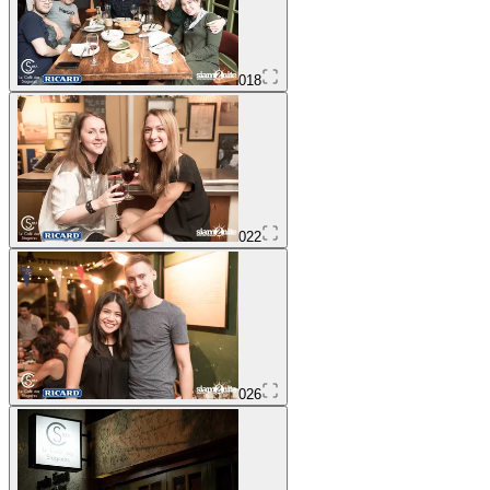
018
022
026