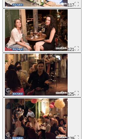
117
121
125
129