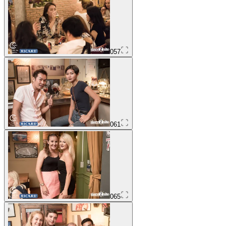
057
061
065