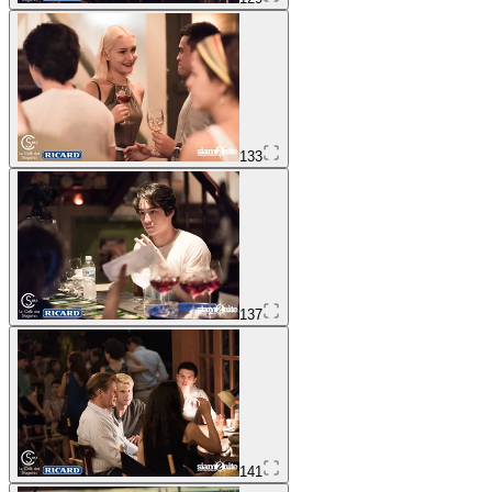
133
137
141