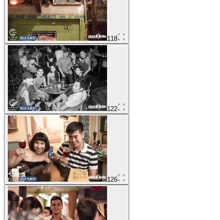
118
122
126