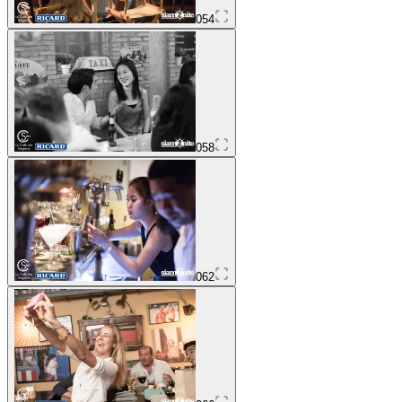
054
058
062