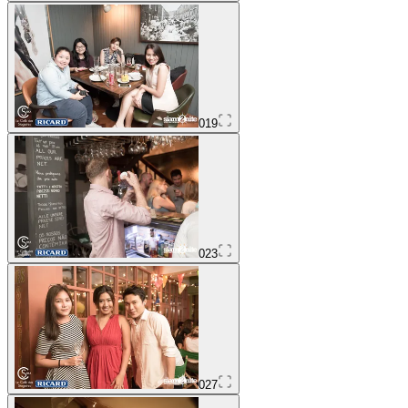
019
023
027