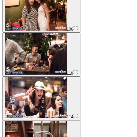
106
110
114