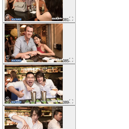
081
085
089