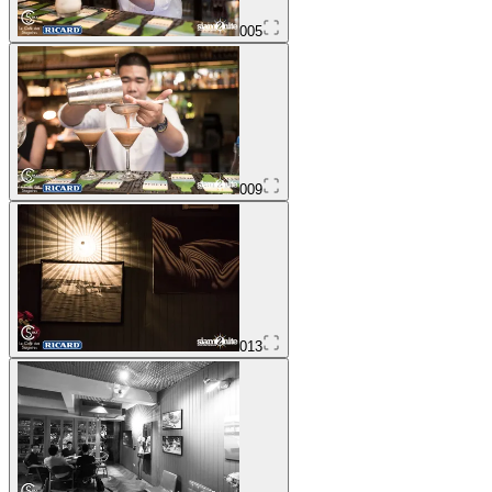
005
009
013