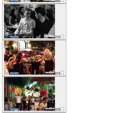
066
070
074
078