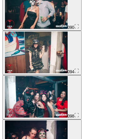
090
094
098