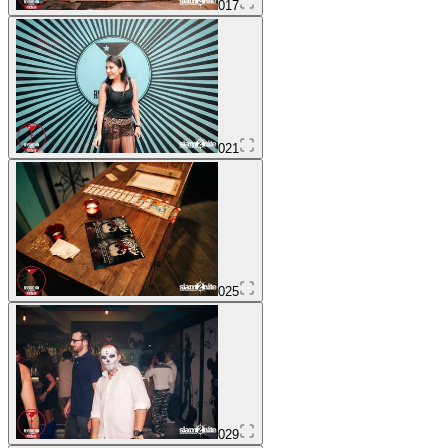
017
021
025
029