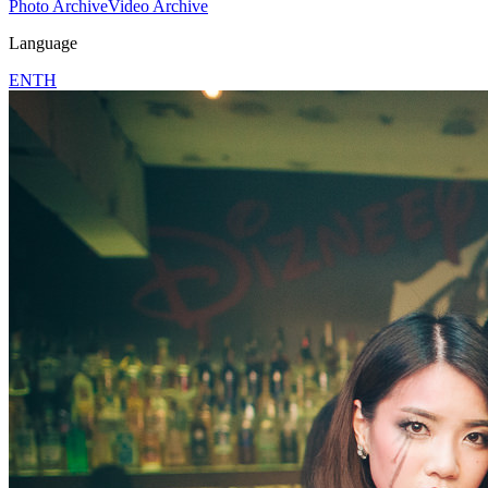
Photo Archive
Video Archive
Language
EN
TH