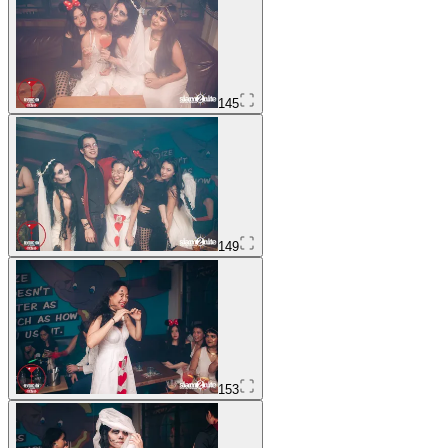
145
149
153