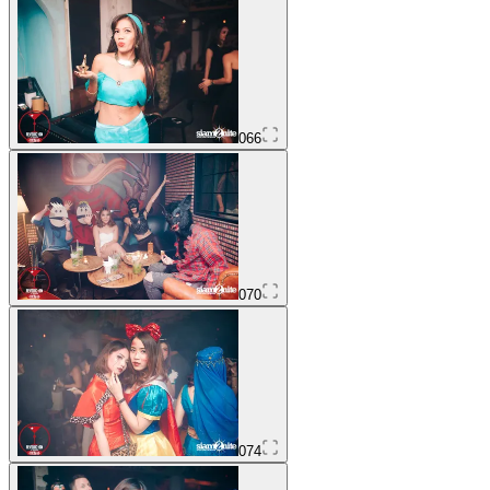
066
070
074