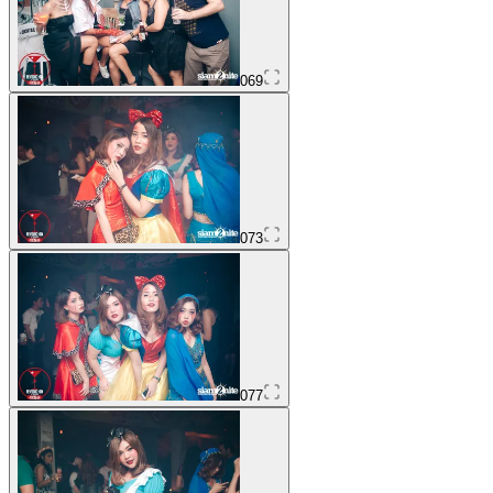
069
073
077