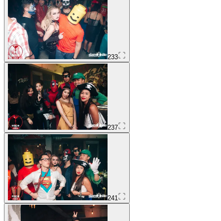
233
237
241