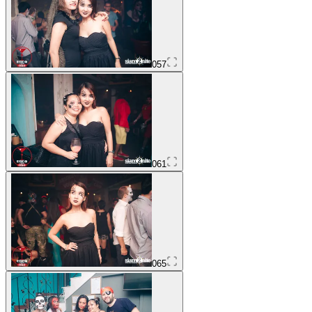
057
061
065