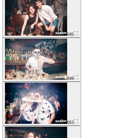
045
049
053