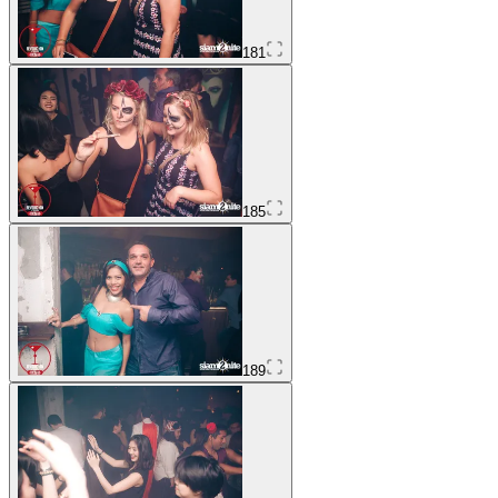
181
185
189