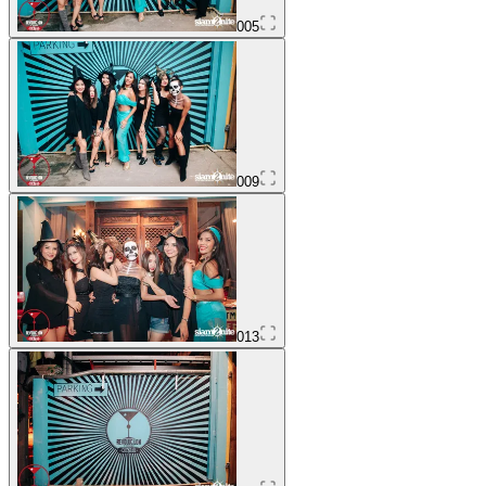
005
009
013