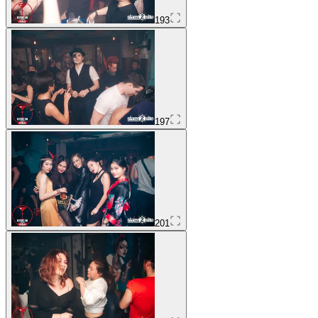
193
197
201