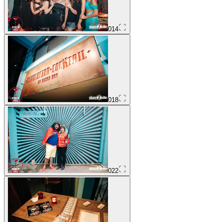
014
018
022