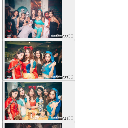
033
037
041