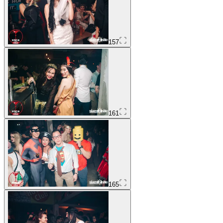
157
161
165