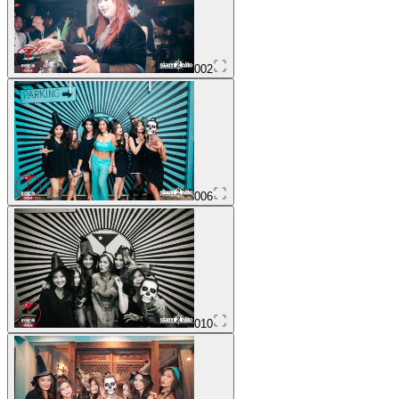
002
006
010