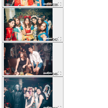
038
042
046