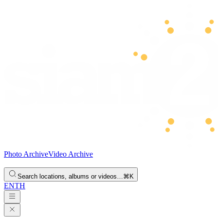
Photo Archive
Video Archive
Search locations, albums or videos…
⌘K
EN
TH