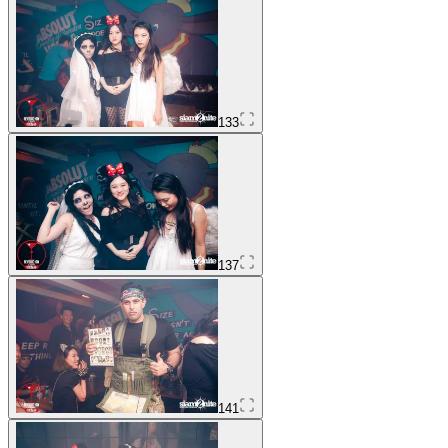
133
137
141