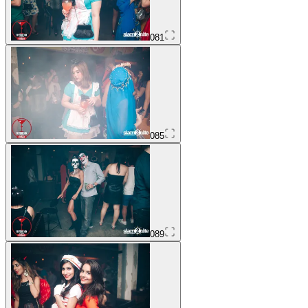
081
085
089