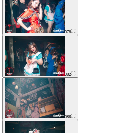
078
082
086