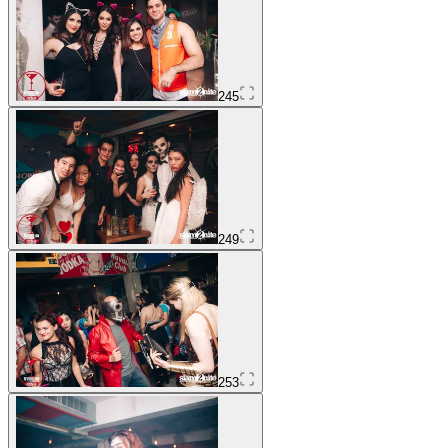
245
249
253