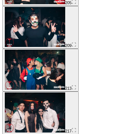
205
209
213
217