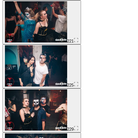
221
225
229