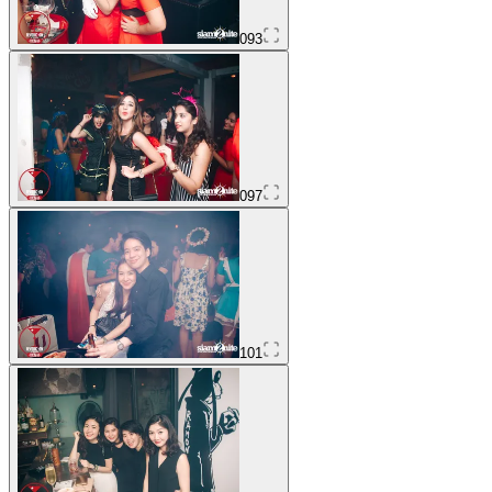
093
097
101