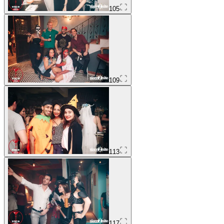
105
109
113
117