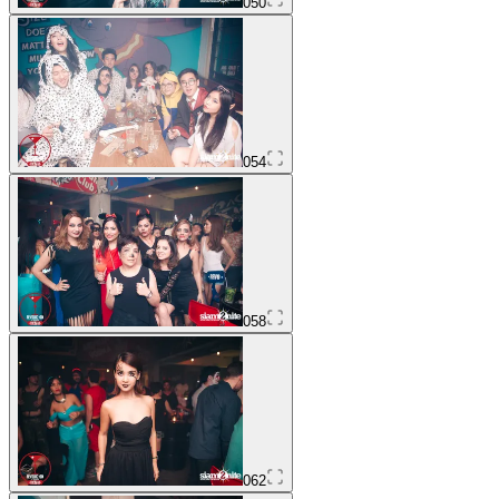
050
054
058
062