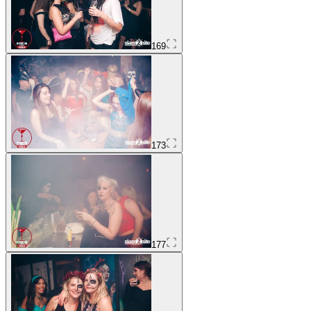
169
173
177