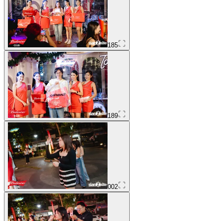
185
189
002