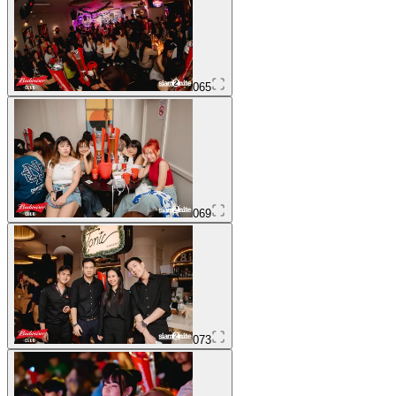
065
069
073