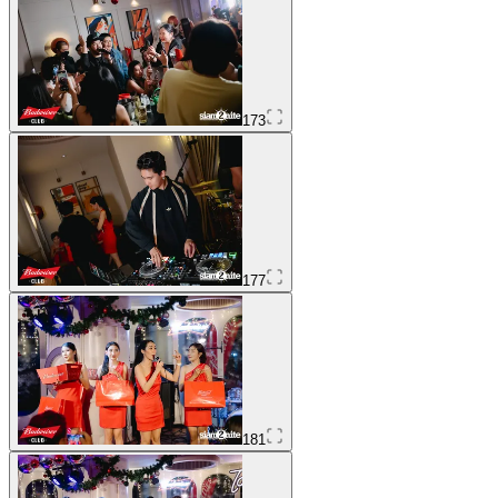
173
177
181