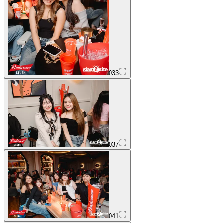
033
037
041