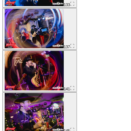
133
137
141
145