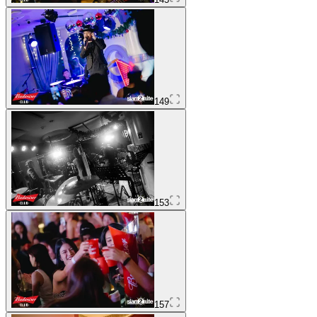
149
153
157