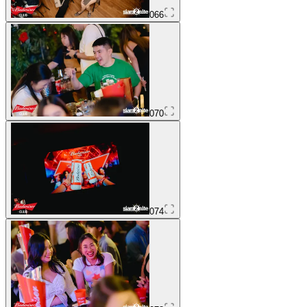
066
070
074