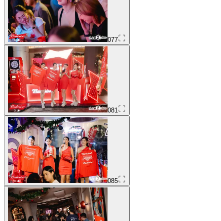
077
081
085