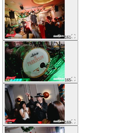
161
165
169