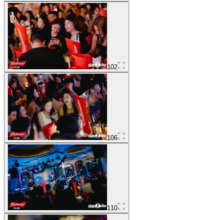
102
106
110