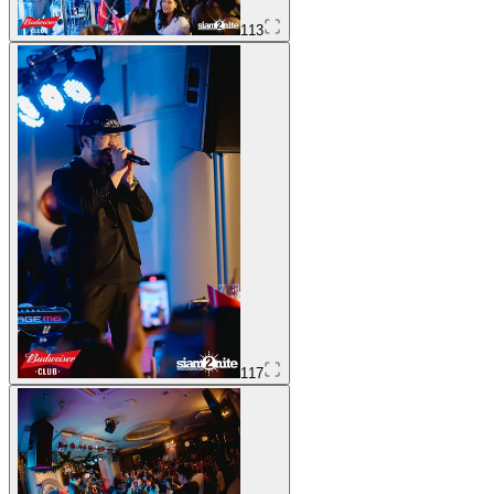
113
117