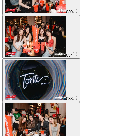
030
034
038