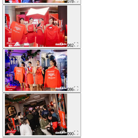
078
082
086
090