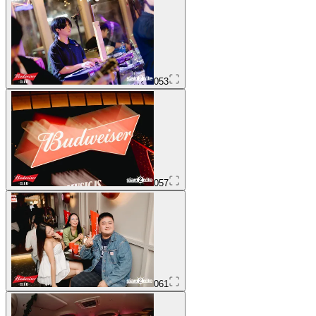
053
057
061