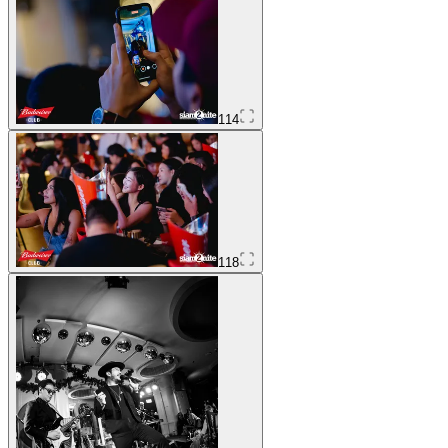
114
118