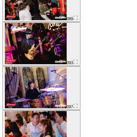
089
093
097