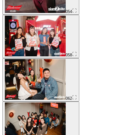
054
058
062