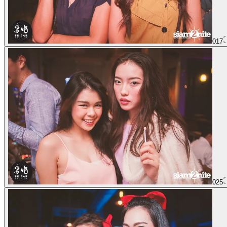
017
025