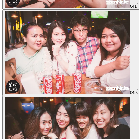
041
049