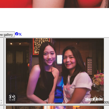
w gallery
00