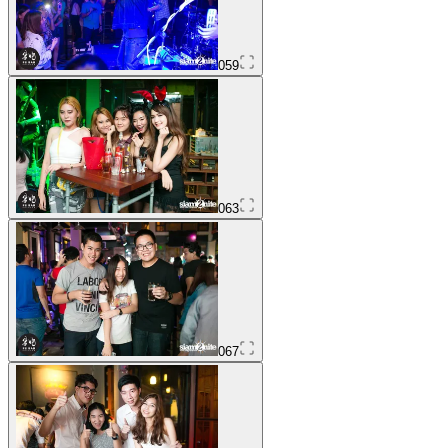
059
063
067