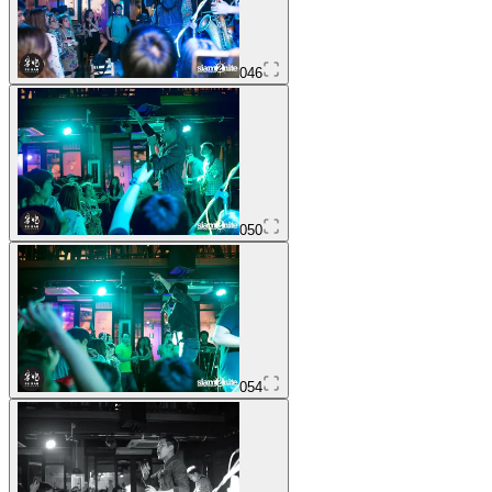
046
050
054