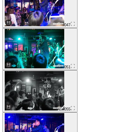
047
051
055