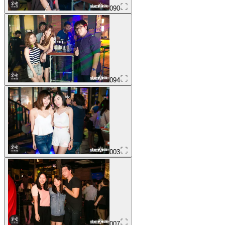
090
094
003
007