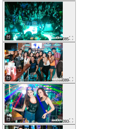
085
089
093