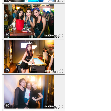
061
065
069
073