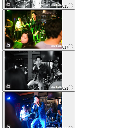
013
017
021