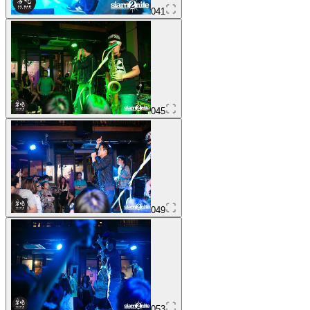
041
045
049
053