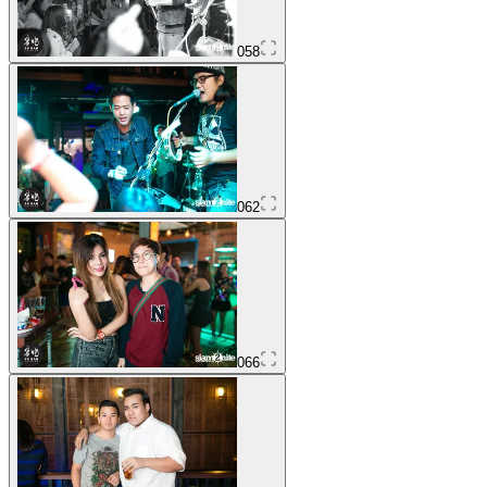
058
062
066