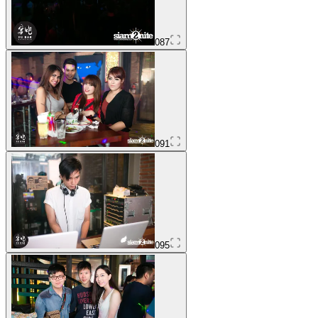
087
091
095