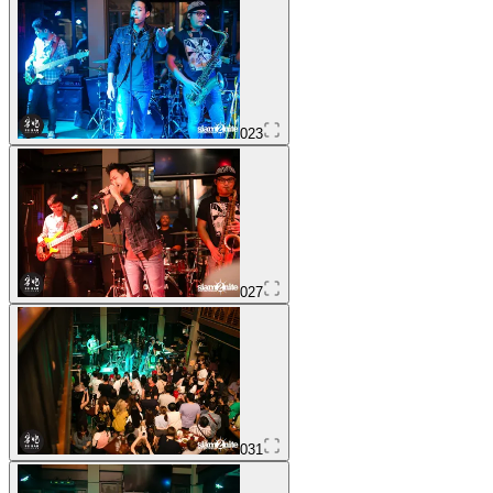
023
027
031