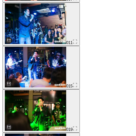
011
015
019