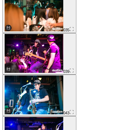
035
039
043