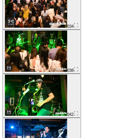
034
038
042