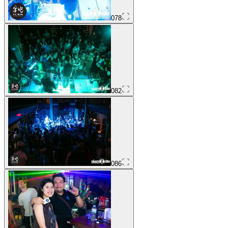
078
082
086