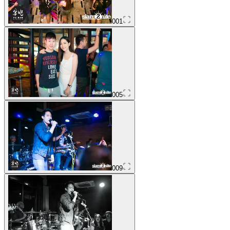
001
005
009