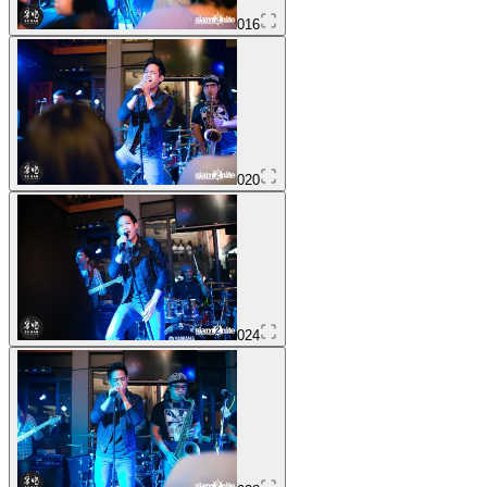
016
020
024