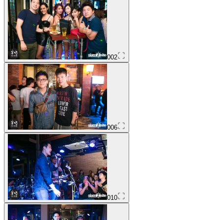
002
006
010