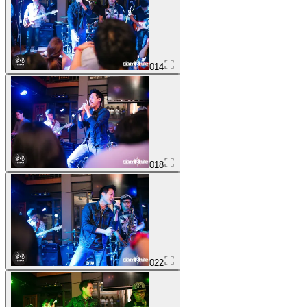
014
018
022