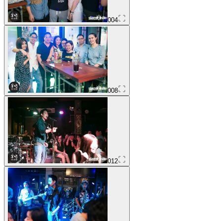
004
008
012