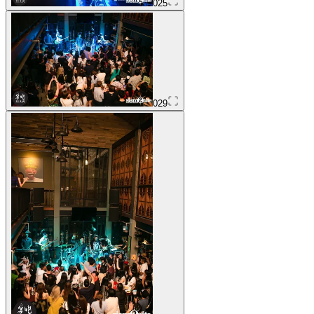
025
029