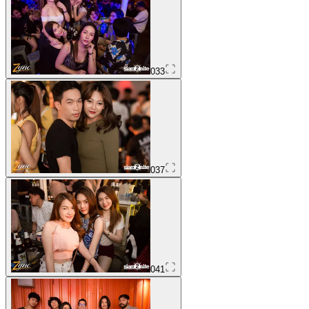
033
037
041