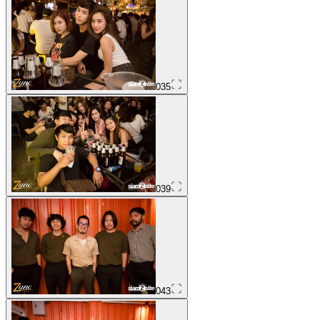
035
039
043