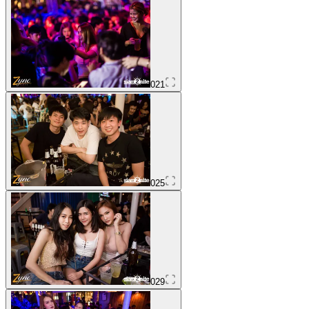
021
025
029