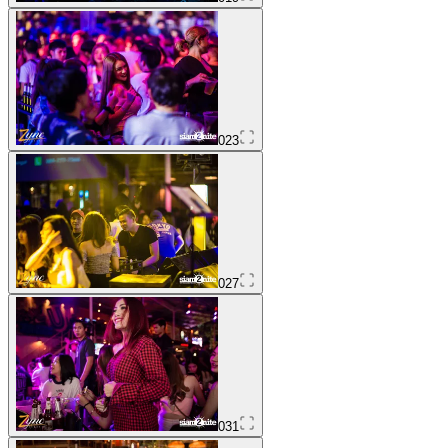
023
027
031