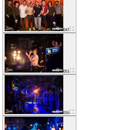
047
051
055