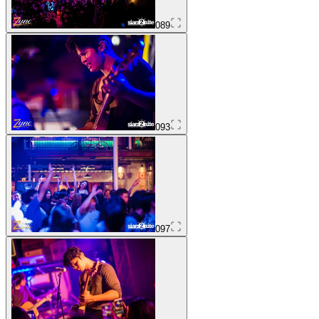
089
093
097