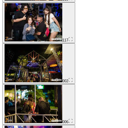
117
002
006