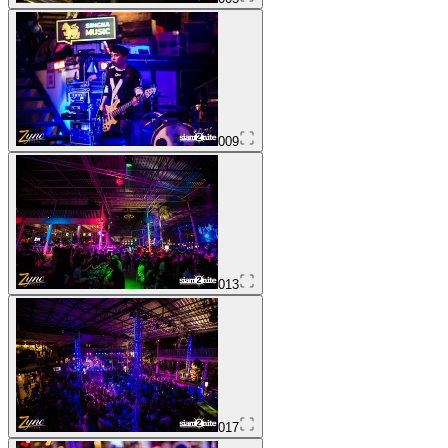
009
013
017