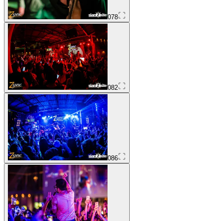
078
082
086