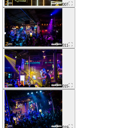
007
011
015
019