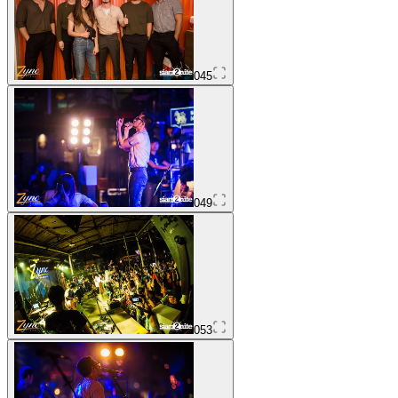
045
049
053