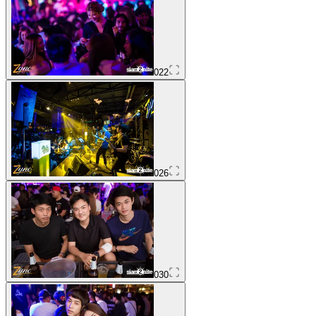
022
026
030