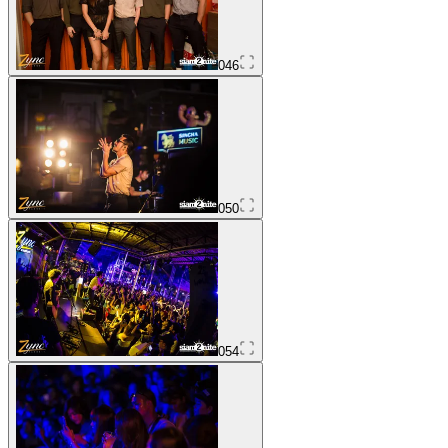
046
050
054