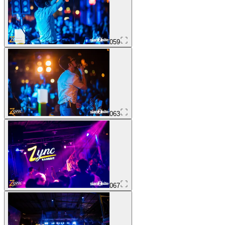
059
063
067