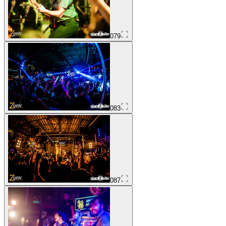
079
083
087