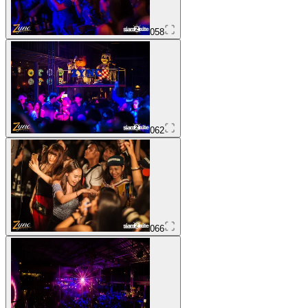
058
062
066