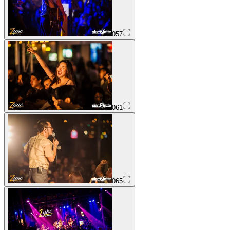
057
061
065