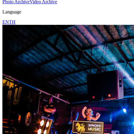
Photo Archive
Video Archive
Language
EN
TH