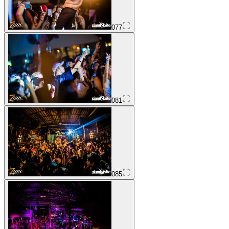
077
081
085