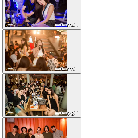
034
038
042