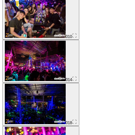
010
014
018