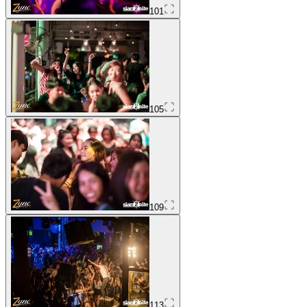
101
105
109
113