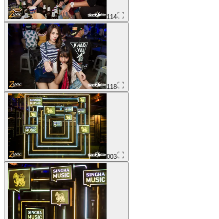
114
118
003