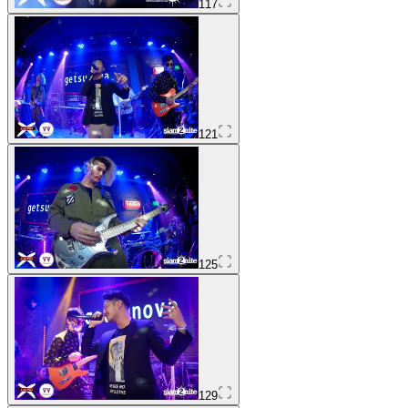
117
121
125
129