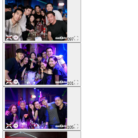
097
101
105