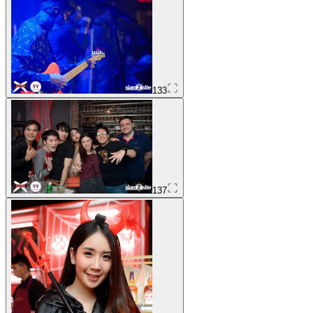
133
137