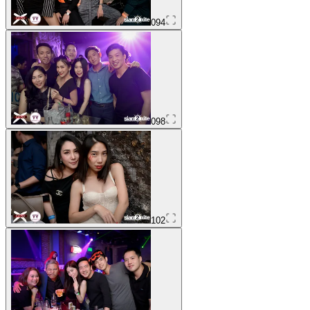
094
098
102