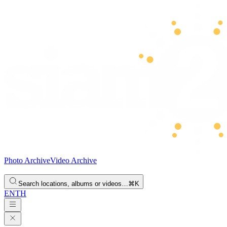
Photo Archive
Video Archive
Search locations, albums or videos…
⌘K
EN
TH