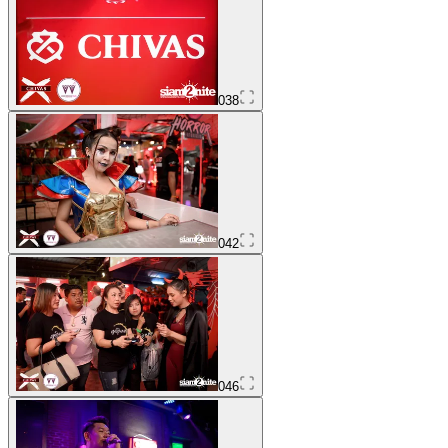
038
042
046