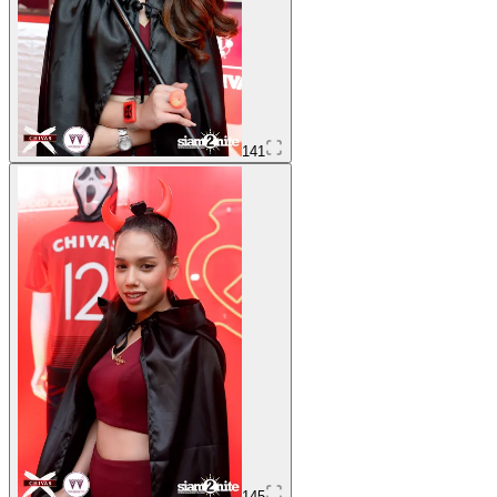
141
145