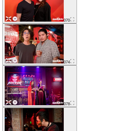
070
074
078