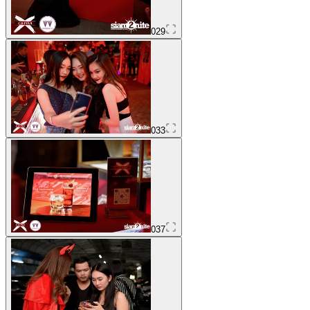
029
033
037