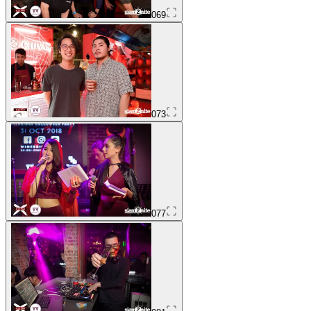
069
073
077