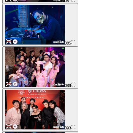
081
085
089
093