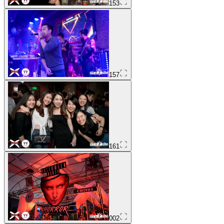
153
157
161
002