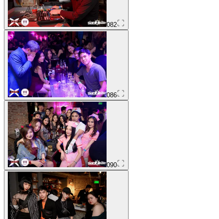
082
086
090