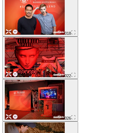
018
022
026