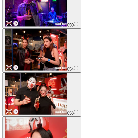
050
054
058