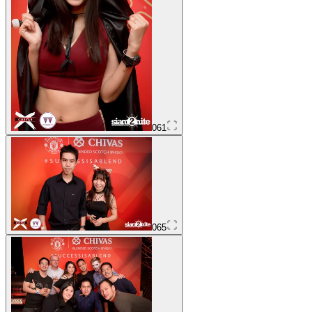
061
065