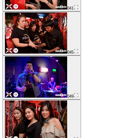
041
045
049