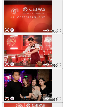
006
010
014