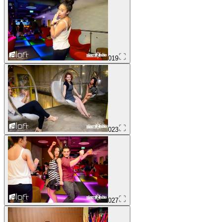
019
023
027