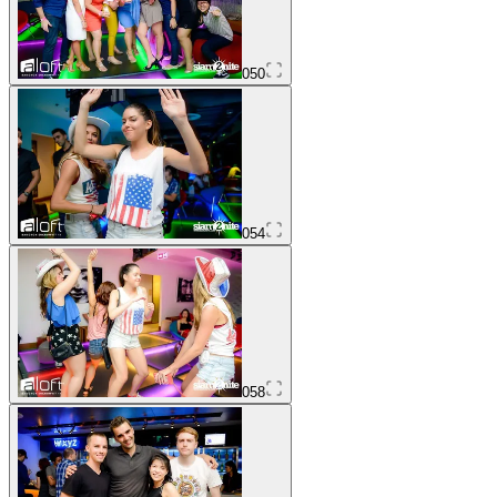
050
054
058