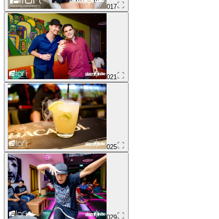
017
021
025
029