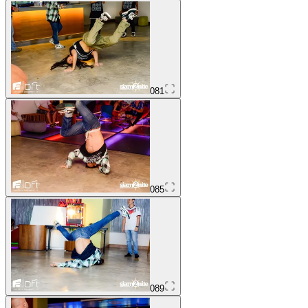
081
085
089