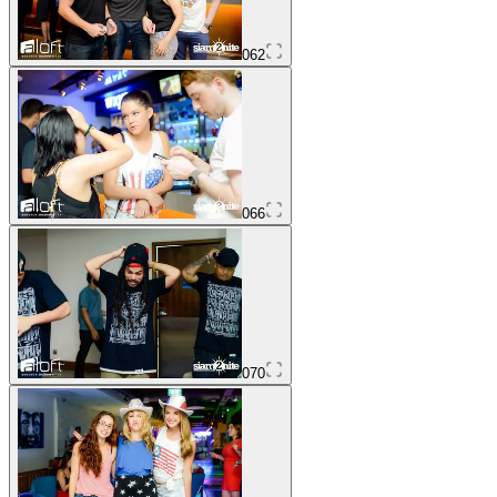
062
066
070