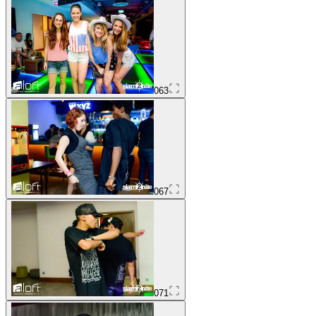
063
067
071