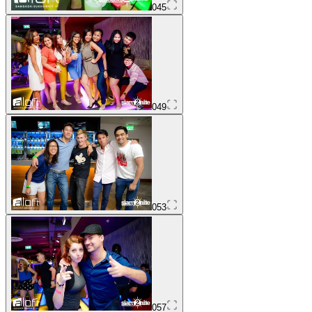
045
049
053
057