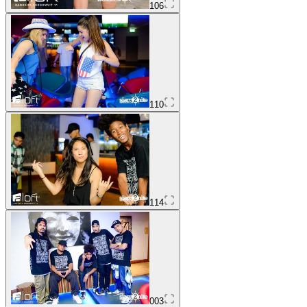
106
110
114
003