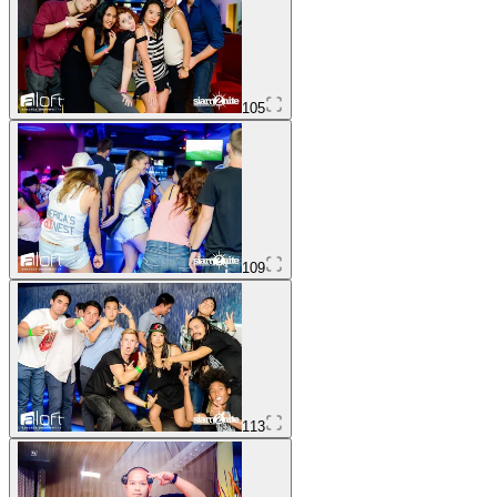
105
109
113