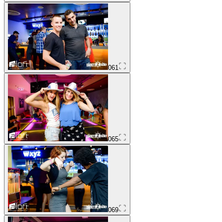
061
065
069