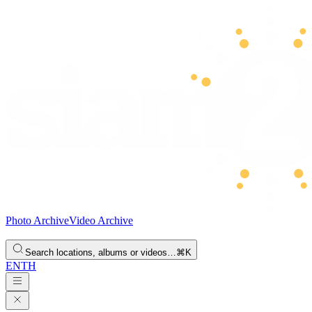
Photo Archive
Video Archive
Search locations, albums or videos…
⌘K
EN
TH