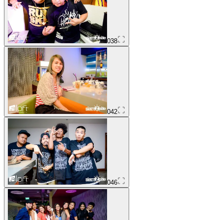
038
042
046