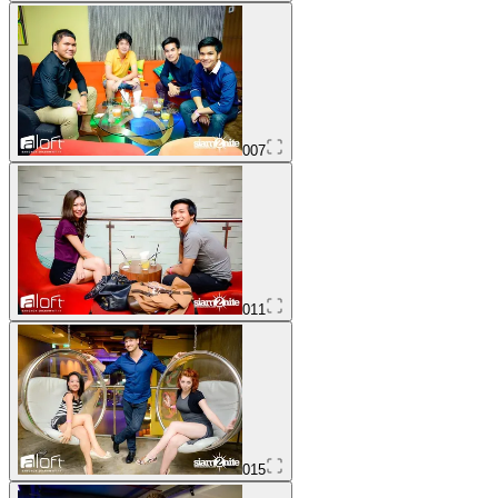
007
011
015