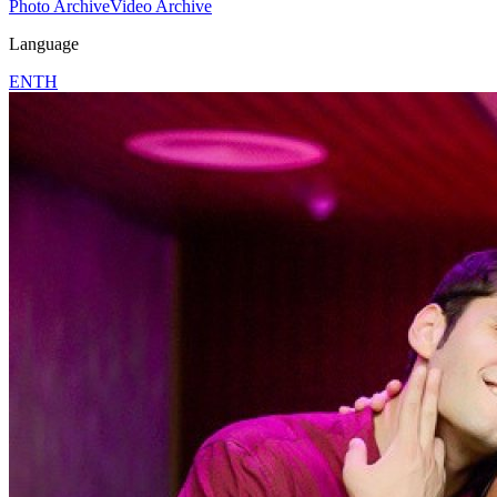
Photo Archive
Video Archive
Language
EN
TH