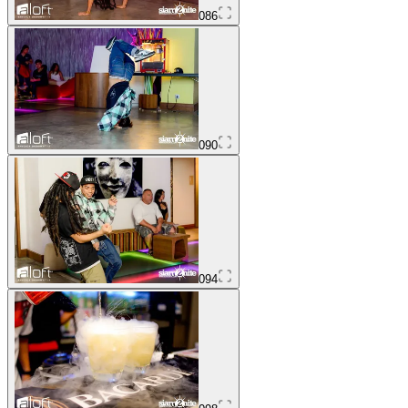
086
090
094