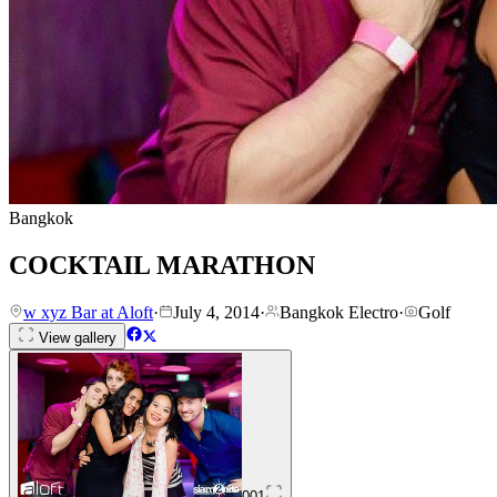
Bangkok
COCKTAIL MARATHON
w xyz Bar at Aloft
·
July 4, 2014
·
Bangkok Electro
·
Golf
View gallery
001