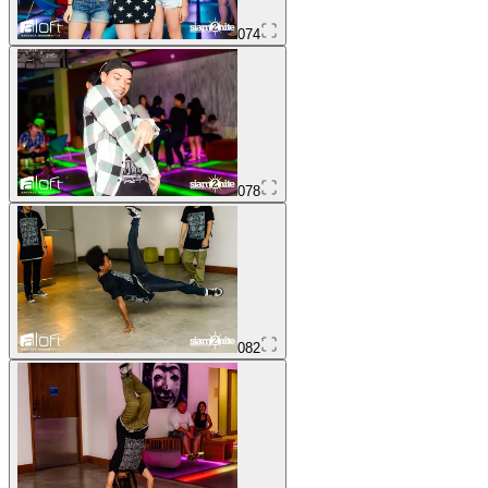
074
078
082