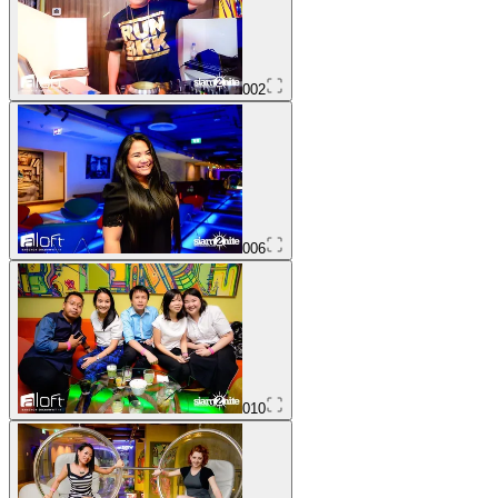
002
006
010