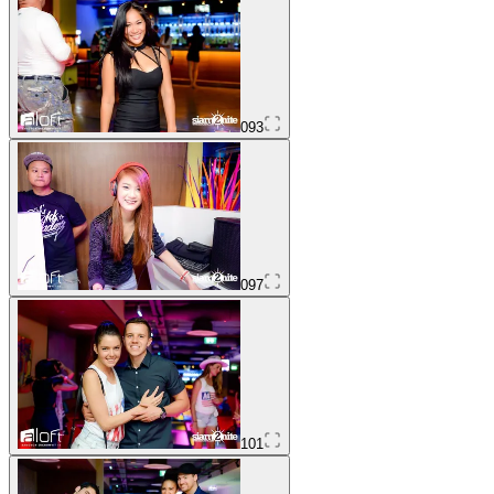
093
097
101