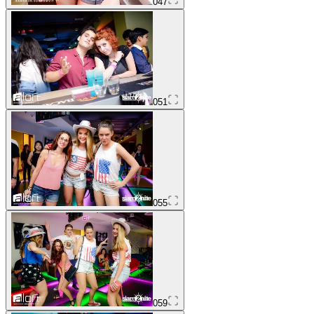
047
051
055
059