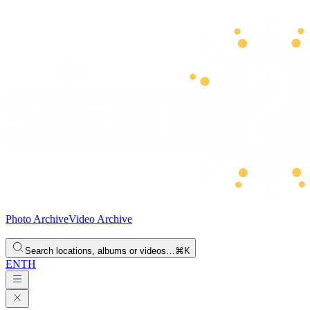
Photo Archive
Video Archive
Search locations, albums or videos…
⌘K
EN
TH