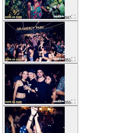
047
051
055