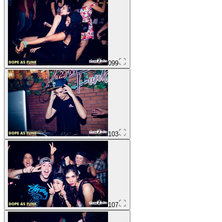
099
103
107