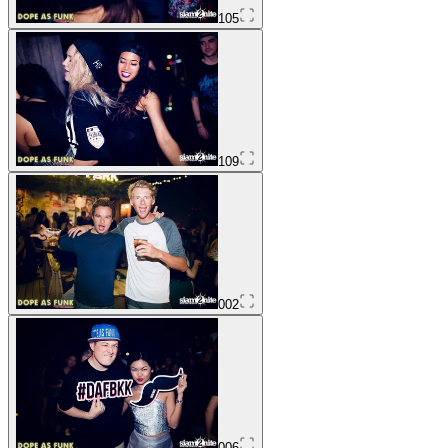
105
109
002
006