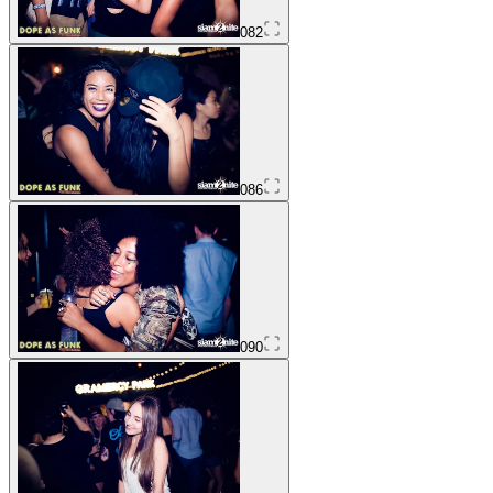
082
086
090