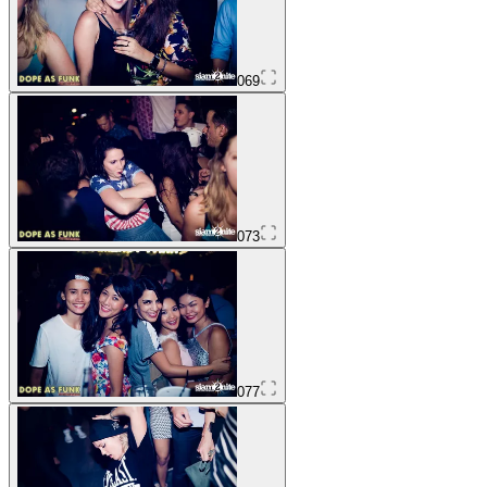
069
073
077