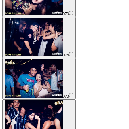
070
074
078