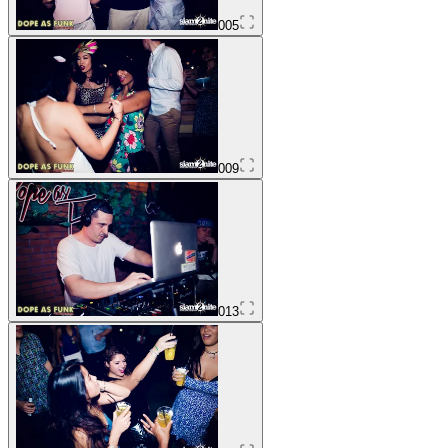
005
009
013