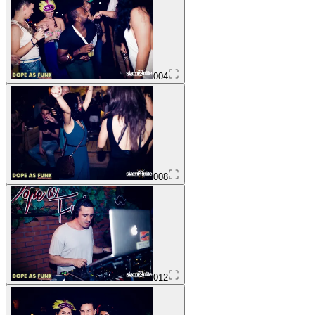
004
008
012