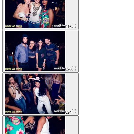
016
020
024