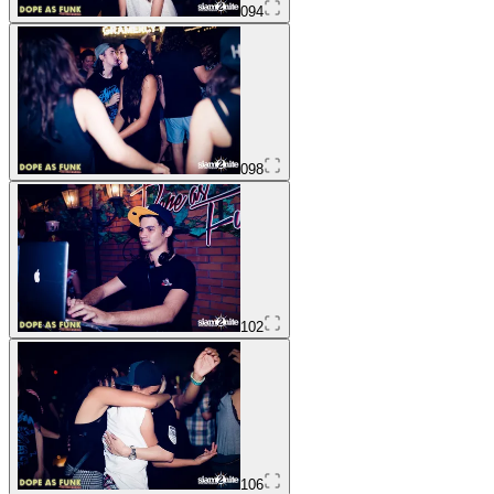
094
098
102
106