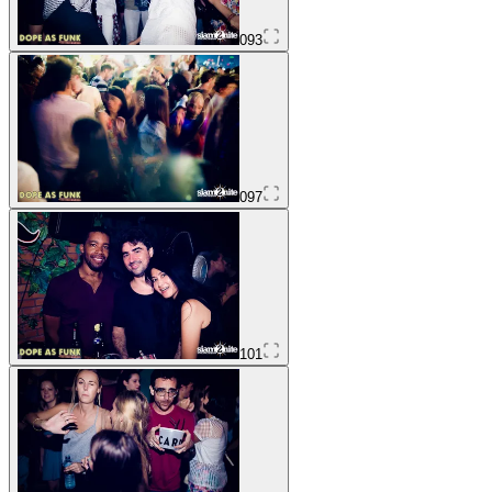
093
097
101