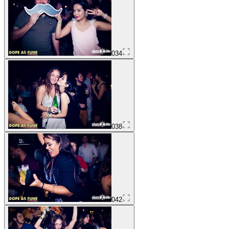
034
038
042