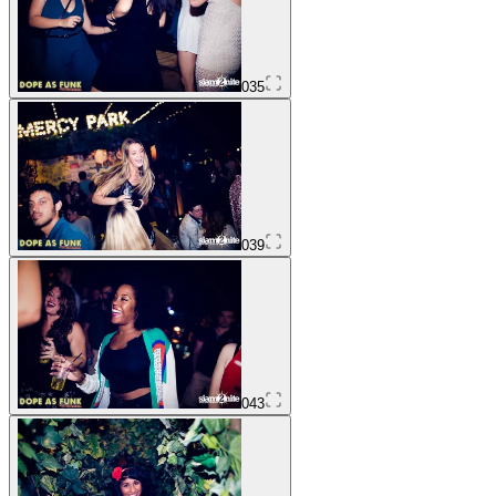
035
039
043