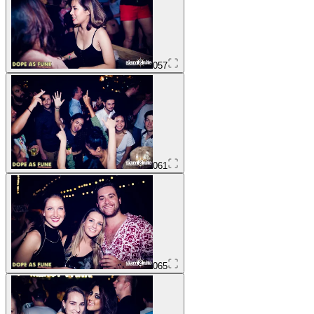
057
061
065