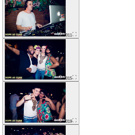
011
015
019