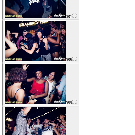
081
085
089