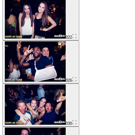
022
026
030