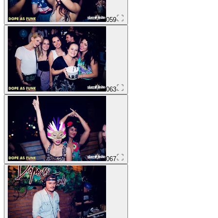
059
063
067