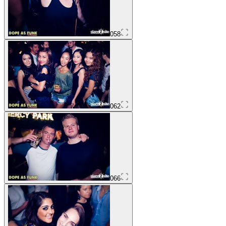
058
062
066