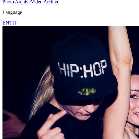
Photo Archive
Video Archive
Language
EN
TH