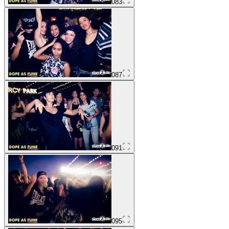
083
087
091
095