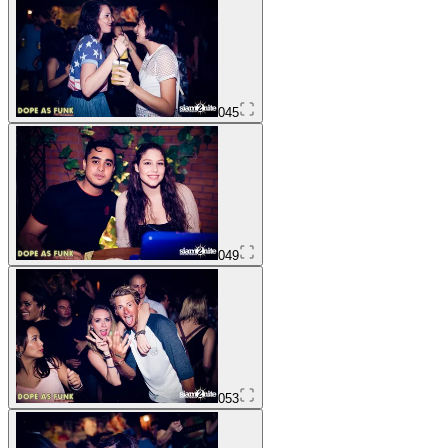
045
049
053