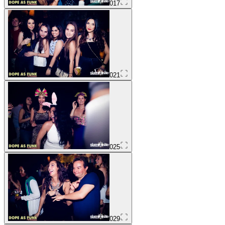
017
021
025
029