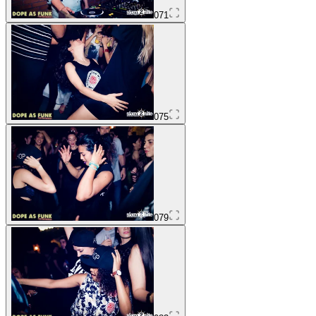
071
075
079