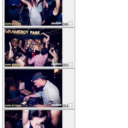
046
050
054