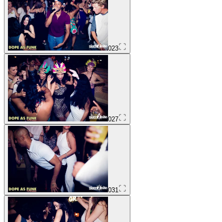
023
027
031