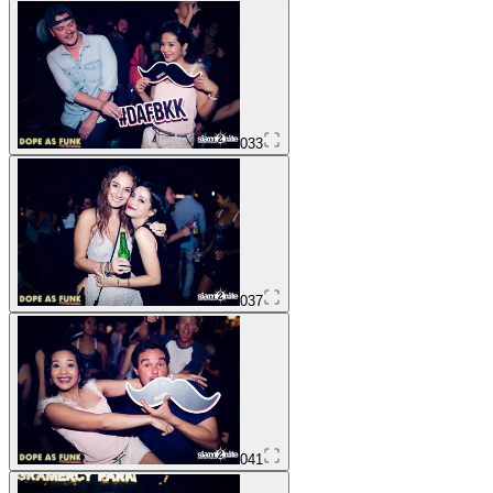
033
037
041