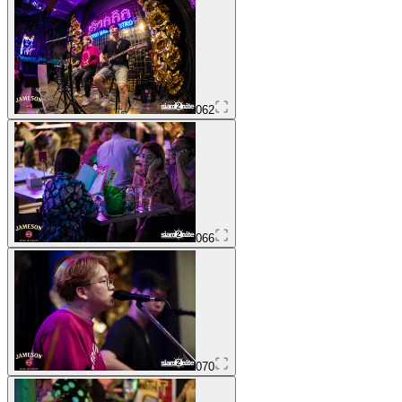
062
066
070