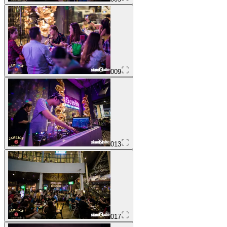
009
013
017