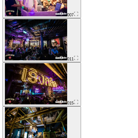
007
011
015