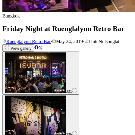
Bangkok
Friday Night at Ruenglalynn Retro Bar
Ruenglalynn Retro Bar
·
May 24, 2019
·
Thiti Nutsongtat
View gallery
001
005