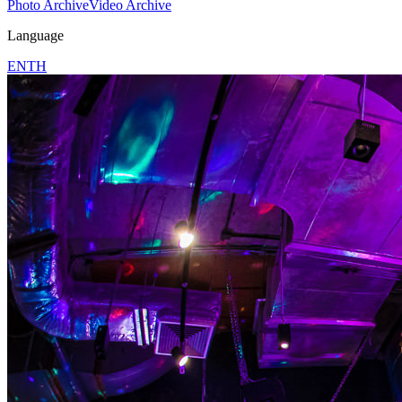
Photo Archive
Video Archive
Language
EN
TH