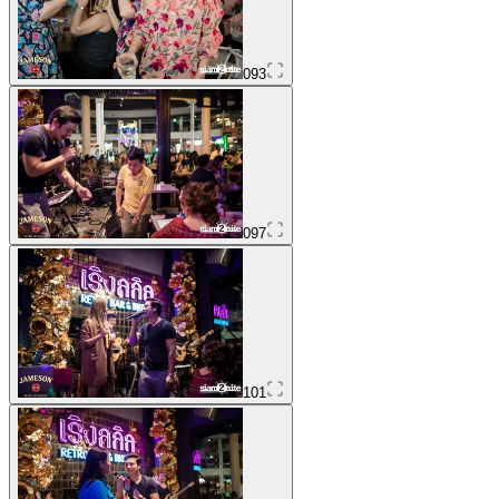
093
097
101