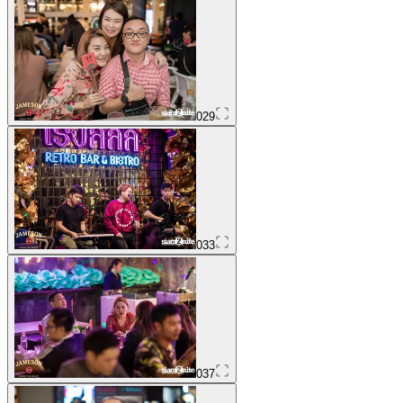
029
033
037