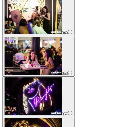
049
053
057