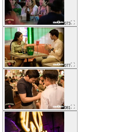
073
077
081