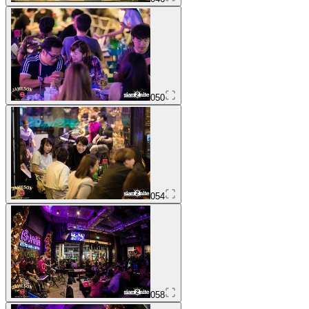
050
054
058