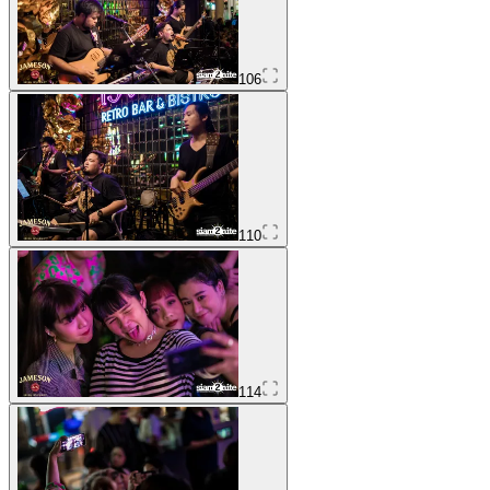
106
110
114