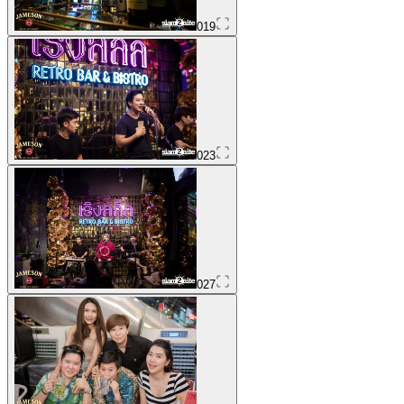
019
023
027