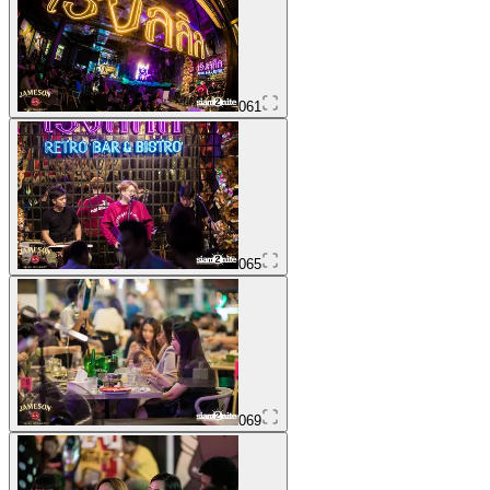
061
065
069