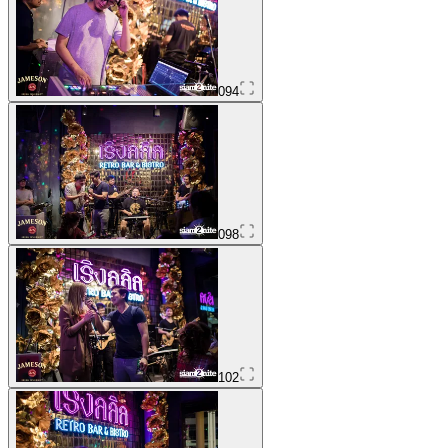
094
098
102