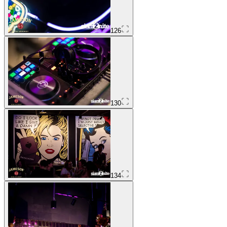
126
130
134