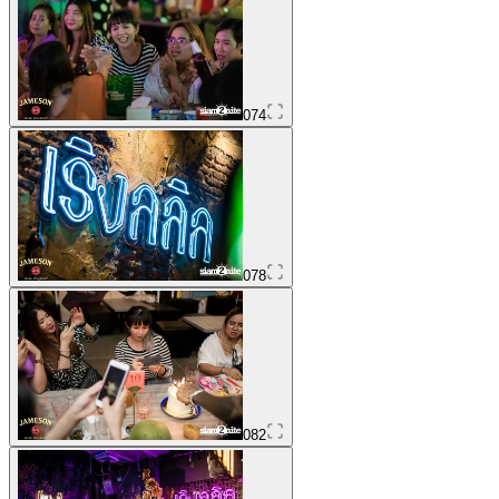
074
078
082