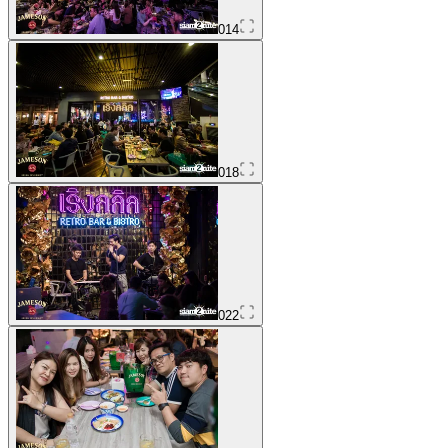
014
018
022