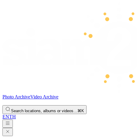
Photo Archive
Video Archive
Search locations, albums or videos…
⌘K
EN
TH