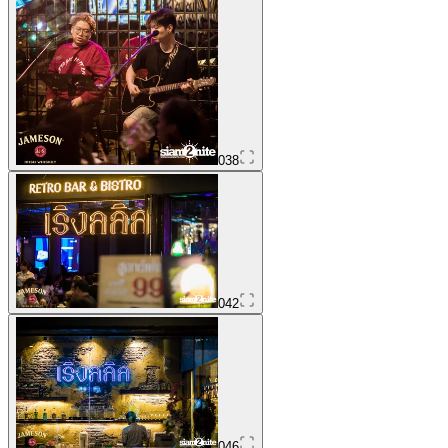
038
042
046