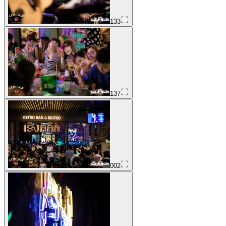
133
137
002