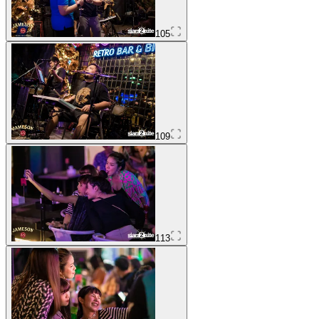
105
109
113