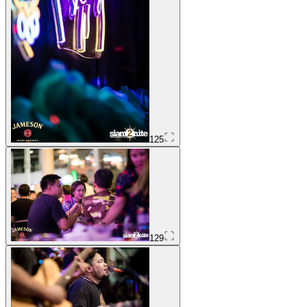
125
129