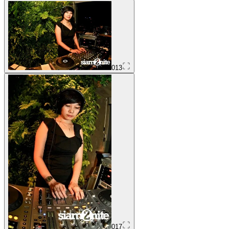
013
017