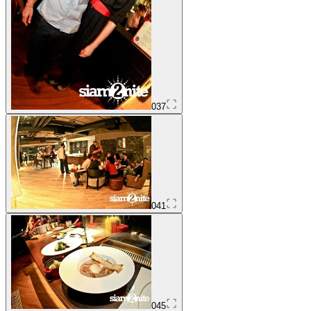
037
041
045