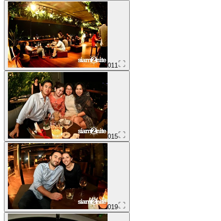
011
015
019