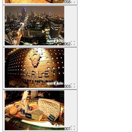
058
062
003
007