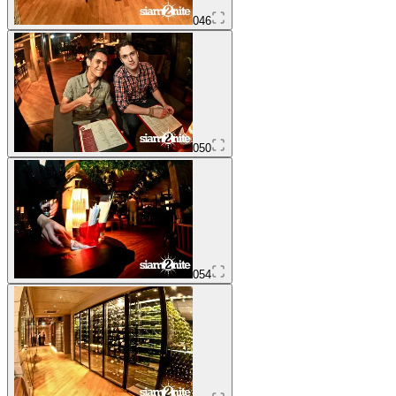
046
050
054