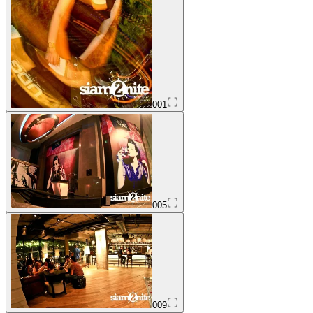
001
005
009