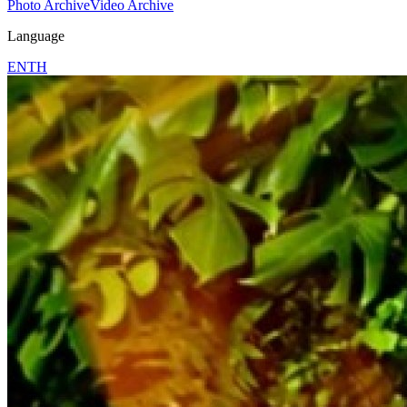
Photo Archive
Video Archive
Language
EN
TH