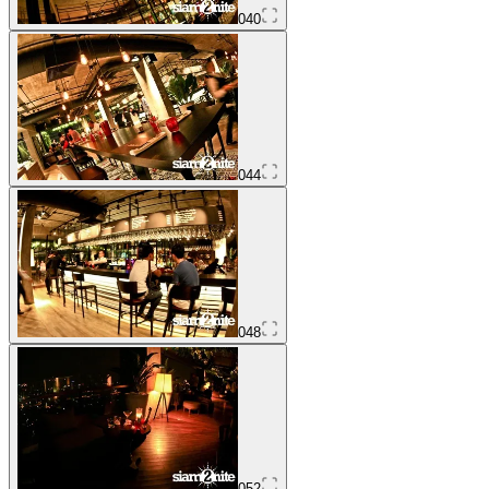
040
044
048
052