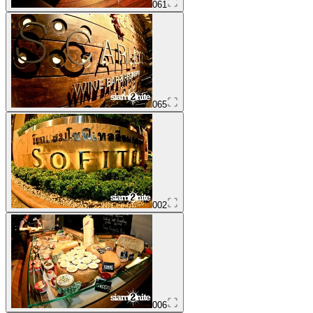
061
065
002
006