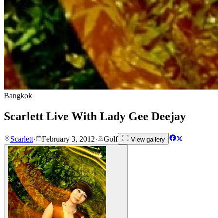
Bangkok
Scarlett Live With Lady Gee Deejay
Scarlett
·
February 3, 2012
·
Golf
View gallery