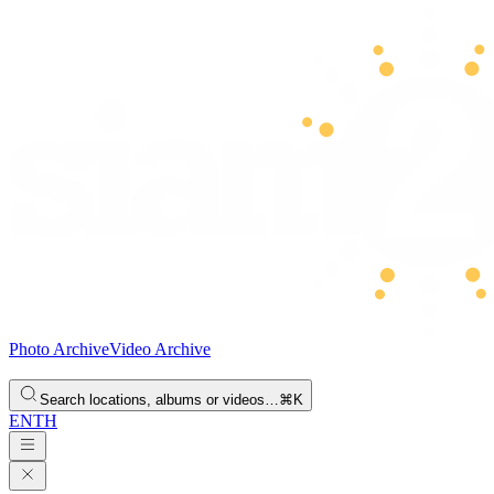
Photo Archive
Video Archive
Search locations, albums or videos…
⌘K
EN
TH