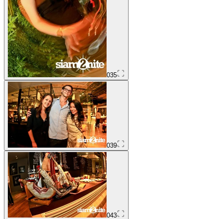
035
039
043