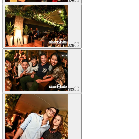
025
029
033