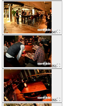
047
051
055